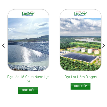
TÌM HIỂU NGAY
TÌM HIỂU NGAY
Bạt Lót Hồ Chứa Nước Lực
Bạt Lót Hồ Tôm HDPE
Sĩ
ĐỌC TIẾP
ĐỌC TIẾP