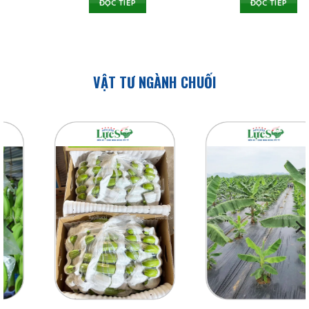
ĐỌC TIẾP
ĐỌC TIẾP
VẬT TƯ NGÀNH CHUỐI