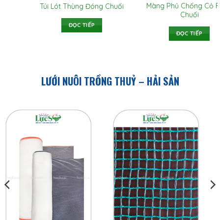
Túi Bao Nải Chuối
Túi Bao Buồng Chuối
ĐỌC TIẾP
ĐỌC TIẾP
LƯỚI NUÔI TRỒNG THUỶ – HẢI SẢN