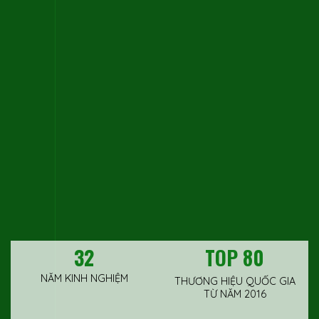
32
TOP 80
NĂM KINH NGHIỆM
THƯƠNG HIỆU QUỐC GIA
TỪ NĂM 2016