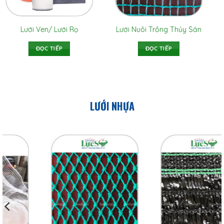
Dây Cào PE Đậu 6 Màu
Lưới Rào Ao Nuôi
Xanh
ĐỌC TIẾP
ĐỌC TIẾP
LƯỚI NHỰA