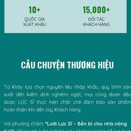
10
+
15,000
+
QUỐC GIA
ĐỐI TÁC
XUẤT KHẨU
KHÁCH HÀNG
CÂU CHUYỆN THƯƠNG HIỆU
Từ khâu lựa chọn nguyên liệu nhập khẩu, quy trình sản
xuất đến kiểm định nghiêm ngặt, mọi công đoạn đều
được LỰC SĨ thực hiện chặt chẽ đảm bảo sản phẩm
hoàn thiện khi đến tay khách hàng.
Với phương châm
“Lưới Lực Sĩ – Bền bỉ cho nhà nông