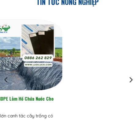
TIN TỨC NÔNG NGHIỆP
Bạt Lót Hồ Chứa Nướ
Chuyên Canh Mùa K
Tại các vùng chuyê
 Quả Vào Dịp Tết Mã Đẹp, Trái Căng
Tây Nguyên, Đông N
ĐỌC TIẾP
ịp Tết Nguyên Đán luôn là “mỏ vàng”
ại nông nghiệp quy mô [...]