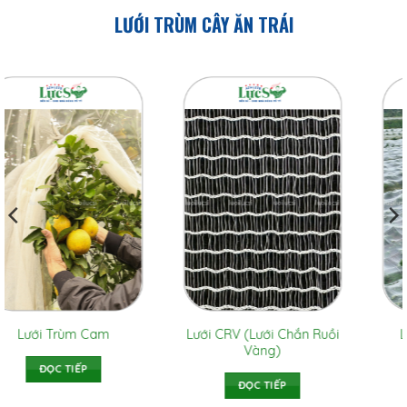
LƯỚI TRÙM CÂY ĂN TRÁI
n
Lưới Trùm Vườn Táo
Lưới Trùm Cam
ĐỌC TIẾP
ĐỌC TIẾP