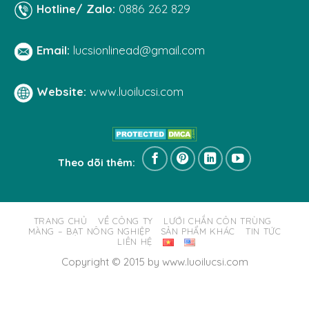
Hotline/ Zalo:
0886 262 829
Email:
lucsionlinead@gmail.com
Website:
www.luoilucsi.com
Theo dõi thêm:
TRANG CHỦ
VỀ CÔNG TY
LƯỚI CHẮN CÔN TRÙNG
MÀNG – BẠT NÔNG NGHIỆP
SẢN PHẨM KHÁC
TIN TỨC
LIÊN HỆ
Copyright © 2015 by www.luoilucsi.com