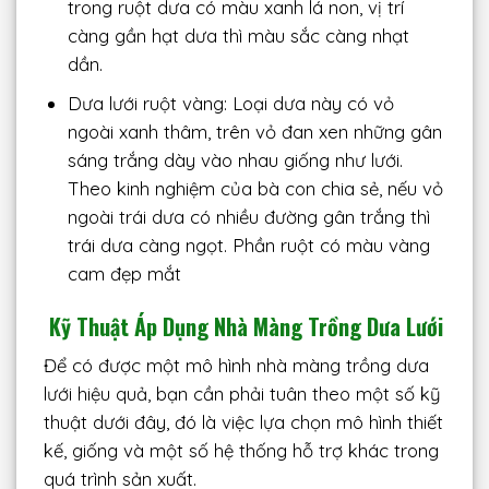
trong ruột dưa có màu xanh lá non, vị trí
càng gần hạt dưa thì màu sắc càng nhạt
dần.
Dưa lưới ruột vàng: Loại dưa này có vỏ
ngoài xanh thâm, trên vỏ đan xen những gân
sáng trắng dày vào nhau giống như lưới.
Theo kinh nghiệm của bà con chia sẻ, nếu vỏ
ngoài trái dưa có nhiều đường gân trắng thì
trái dưa càng ngọt. Phần ruột có màu vàng
cam đẹp mắt
Kỹ Thuật Áp Dụng Nhà Màng Trồng Dưa Lưới
Để có được một mô hình nhà màng trồng dưa
lưới hiệu quả, bạn cần phải tuân theo một số kỹ
thuật dưới đây, đó là việc lựa chọn mô hình thiết
kế, giống và một số hệ thống hỗ trợ khác trong
quá trình sản xuất.