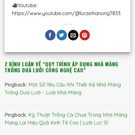
Youtube:
https://www.youtube.com/@lucsinhanong7833
2 BÌNH LUẬN VỀ “
QUY TRÌNH ÁP DỤNG NHÀ MÀNG
TRỒNG DƯA LƯỚI CÔNG NGHỆ CAO
”
Pingback:
Một Số Yêu Cầu Khi Thiết Kế Nhà Màng
Trồng Dưa Lưới - Lưới Nhà Màng
Pingback:
Kỹ Thuật Trồng Cà Chua Trong Nhà Màng
Mang Lại Hiệu Quả Kinh Tế Cao | Lưới Lực Sĩ