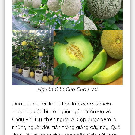
Nguồn Gốc Của Dưa Lưới
Dưa lưới có tên khoa học là
Cucumis melo
,
thuộc họ bầu bí, có nguồn gốc từ Ấn Độ và
Châu Phi, tuy nhiên người Ai Cập được xem là
những người đầu tiên trồng giống cây này. Quả
dưa lưới có dạng hình tròn hoặc hình trái xoan