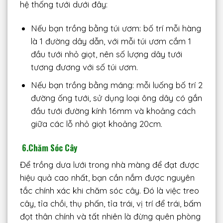
hệ thống tưới dưới đây:
Nếu bạn trồng bằng túi ươm: bố trí mỗi hàng
là 1 đường dây dẫn, với mỗi túi ươm cắm 1
đầu tưới nhỏ giọt, nên số lượng dây tưới
tương đương với số túi ươm.
Nếu bạn trồng bằng máng: mỗi luống bố trí 2
đường ống tưới, sử dụng loại ông dây có gắn
đầu tưới đường kính 16mm và khoảng cách
giữa các lỗ nhỏ giọt khoảng 20cm.
6.Chăm Sóc Cây
Để trồng dưa lưới trong nhà màng để đạt được
hiệu quả cao nhất, bạn cần nắm được nguyên
tắc chính xác khi chăm sóc cây. Đó là việc treo
cây, tỉa chồi, thụ phấn, tỉa trái, vị trí để trái, bấm
đọt thân chính và tất nhiên là đừng quên phòng