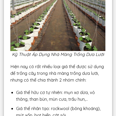
Kỹ Thuật Áp Dụng Nhà Màng Trồng Dưa Lưới
Hiện nay có rất nhiều loại giá thể được sử dụng
để trồng cây trong nhà màng trồng dưa lưới,
nhưng có thể chia thành 2 nhóm chính:
Giá thể hữu cơ tự nhiên: mụn xơ dừa, vỏ
thông, than bùn, mùn cưa, trấu hun,…
Giá thể nhân tạo: rockwool (bông khoáng),
mút xốp, bọt biển, cát sỏi,…