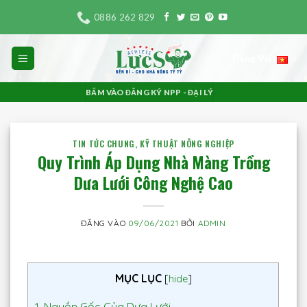
Bỏ
0886 262 829
qua
nội
Tiếng Việt
dung
BẤM VÀO ĐĂNG KÝ NPP - ĐẠI LÝ
TIN TỨC CHUNG
,
KỸ THUẬT NÔNG NGHIỆP
Quy Trình Áp Dụng Nhà Màng Trồng
Dưa Lưới Công Nghệ Cao
ĐĂNG VÀO
09/06/2021
BỞI
ADMIN
MỤC LỤC
[
hide
]
1.
Nguồn Gốc Của Dưa Lưới