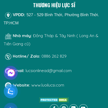
THƯƠNG HIỆU LỰC SĨ
VPDD:
527 - 529 Bình Thới, Phường Bình Thới.
TP.HCM
Nhà máy:
Đồng Tháp & Tây Ninh ( Long An &
Tiền Giang cũ)
Hotline/ Zalo:
0886 262 829
Email:
lucsionlinead@gmail.com
Website:
www.luoilucsi.com