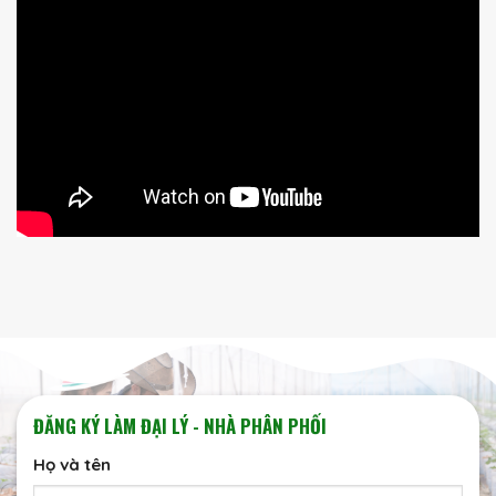
ĐĂNG KÝ LÀM ĐẠI LÝ - NHÀ PHÂN PHỐI
Họ và tên