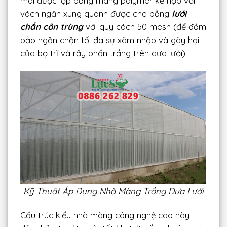
mái được lợp bằng màng polymer kế hợp với
vách ngăn xung quanh được che bằng
lưới
chắn côn trùng
với quy cách 50 mesh (để đảm
bảo ngăn chặn tối đa sự xâm nhập và gây hại
của bọ trĩ và rầy phấn trắng trên dưa lưới).
Kỹ Thuật Áp Dụng Nhà Màng Trồng Dưa Lưới
Cấu trúc kiểu nhà màng công nghệ cao này