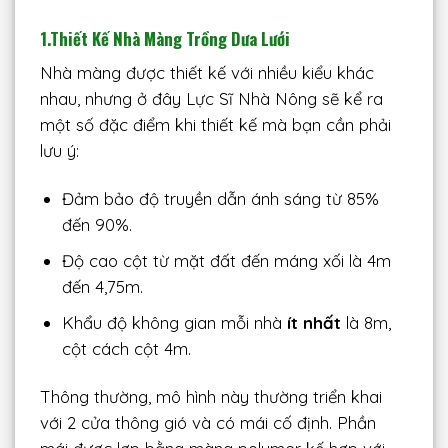
1.Thiết Kế Nhà Màng
Trồng Dưa Lưới
Nhà màng được thiết kế với nhiều kiểu khác
nhau, nhưng ở đây Lực Sĩ Nhà Nông sẽ kể ra
một số đặc điểm khi thiết kế mà bạn cần phải
lưu ý:
Đảm bảo độ truyền dẫn ánh sáng từ 85%
đến 90%.
Độ cao cột từ mặt đất đến máng xối là 4m
đến 4,75m.
Khẩu độ không gian mỗi nhà
ít nhất
là 8m,
cột cách cột 4m.
Thông thường, mô hình này thường triển khai
với 2 cửa thông gió và có mái cố định. Phần