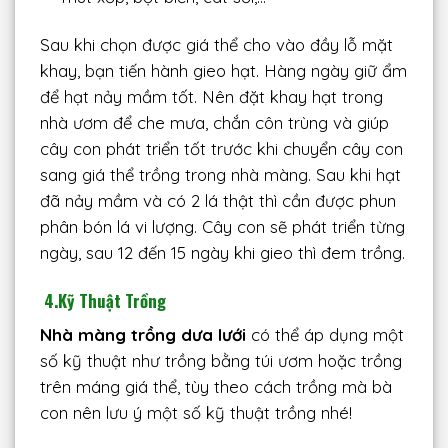
Sau khi chọn được giá thể cho vào đầy lỗ mặt
khay, bạn tiến hành gieo hạt. Hàng ngày giữ ẩm
để hạt nảy mầm tốt. Nên đặt khay hạt trong
nhà ươm để che mưa, chắn côn trùng và giúp
cây con phát triển tốt trước khi chuyển cây con
sang giá thể trồng trong nhà màng. Sau khi hạt
đã nảy mầm và có 2 lá thật thì cần được phun
phân bón lá vi lượng. Cây con sẽ phát triển từng
ngày, sau 12 đến 15 ngày khi gieo thì đem trồng.
4.Kỹ Thuật Trồng
Nhà màng trồng dưa lưới
có thể áp dụng một
số kỹ thuật như trồng bằng túi ươm hoặc trồng
trên máng giá thể, tùy theo cách trồng mà bà
con nên lưu ý một số kỹ thuật trồng nhé!