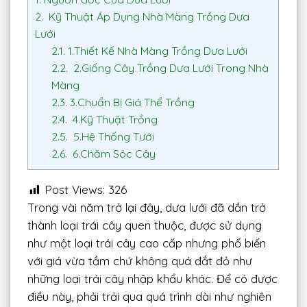
2.
Kỹ Thuật Áp Dụng Nhà Màng Trồng Dưa
Lưới
2.1.
1.Thiết Kế Nhà Màng Trồng Dưa Lưới
2.2.
2.Giống Cây Trồng Dưa Lưới Trong Nhà
Màng
2.3.
3.Chuẩn Bị Giá Thể Trồng
2.4.
4.Kỹ Thuật Trồng
2.5.
5.Hệ Thống Tưới
2.6.
6.Chăm Sóc Cây
Post Views:
326
Trong vài năm trở lại đây, dưa lưới đã dần trở
thành loại trái cây quen thuộc, được sử dụng
như một loại trái cây cao cấp nhưng phổ biến
với giá vừa tầm chứ không quá đắt đỏ như
những loại trái cây nhập khẩu khác. Để có được
điều này, phải trải qua quá trình dài như nghiên