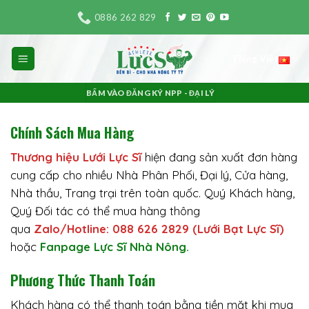
Bỏ
0886 262 829
qua
nội
Tiếng Việt
dung
BẤM VÀO ĐĂNG KÝ NPP - ĐẠI LÝ
Chính Sách Mua Hàng
Thương hiệu Lưới Lực Sĩ
hiện đang sản xuất đơn hàng
cung cấp cho nhiều Nhà Phân Phối, Đại lý, Cửa hàng,
Nhà thầu, Trang trại trên toàn quốc. Quý Khách hàng,
Quý Đối tác có thể mua hàng thông
qua
Zalo/Hotline: 088 626 2829 (Lưới Bạt Lực Sĩ)
hoặc
Fanpage Lực Sĩ Nhà Nông.
Phương Thức Thanh Toán
Khách hàng có thể thanh toán bằng tiền mặt khi mua