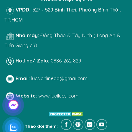
VPDD:
527 - 529 Bình Thới, Phường Bình Thới.
TP.HCM
Nhà máy:
Đồng Tháp & Tây Ninh ( Long An &
Tiền Giang cũ)
Hotline/ Zalo:
0886 262 829
Email:
lucsionlinead@gmail.com
Website:
www.luoilucsi.com
Theo dõi thêm: