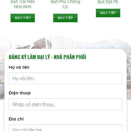
Bạt Trải Nền
Bạt Phủ Chống
Bạt Dệt PE
Nhà Kính
Cỏ
ĐỌC TIẾP
ĐỌC TIẾP
ĐỌC TIẾP
ĐĂNG KÝ LÀM ĐẠI LÝ - NHÀ PHÂN PHỐI
Họ và tên
Điện thoại
Địa chỉ