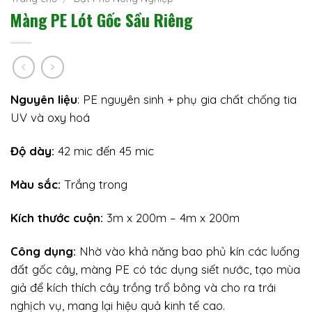
Màng PE Lót Gốc Sầu Riêng
Nguyên liệu
: PE nguyên sinh + phụ gia chất chống tia
UV và oxy hoá
Độ dày:
42 mic đến 45 mic
Màu sắc:
Trắng trong
Kích thước cuộn:
3m x 200m – 4m x 200m
Công dụng:
Nhờ vào khả năng bao phủ kín các luống
đất gốc cây, màng PE có tác dụng siết nước, tạo mùa
giả để kích thích cây trồng trổ bông và cho ra trái
nghịch vụ, mang lại hiệu quả kinh tế cao.