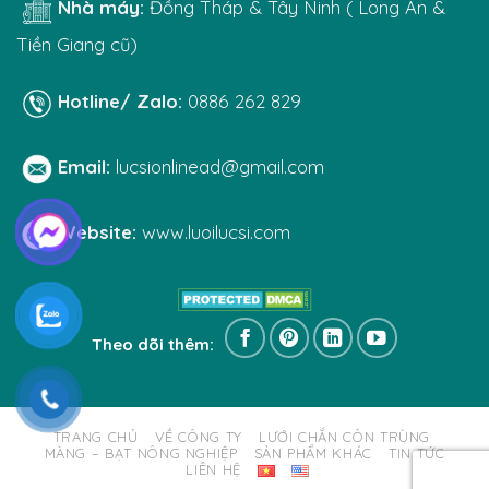
Nhà máy:
Đồng Tháp & Tây Ninh ( Long An &
Tiền Giang cũ)
Hotline/ Zalo:
0886 262 829
Email:
lucsionlinead@gmail.com
Website:
www.luoilucsi.com
Theo dõi thêm:
TRANG CHỦ
VỀ CÔNG TY
LƯỚI CHẮN CÔN TRÙNG
MÀNG – BẠT NÔNG NGHIỆP
SẢN PHẨM KHÁC
TIN TỨC
LIÊN HỆ