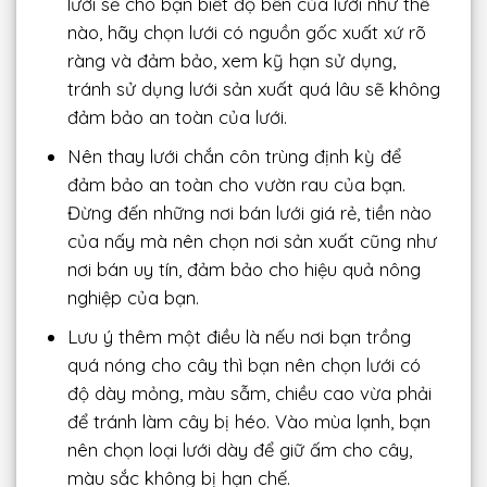
lưới sẽ cho bạn biết độ bền của lưới như thế
nào, hãy chọn lưới có nguồn gốc xuất xứ rõ
ràng và đảm bảo, xem kỹ hạn sử dụng,
tránh sử dụng lưới sản xuất quá lâu sẽ không
đảm bảo an toàn của lưới.
Nên thay lưới chắn côn trùng định kỳ để
đảm bảo an toàn cho vườn rau của bạn.
Đừng đến những nơi bán lưới giá rẻ, tiền nào
của nấy mà nên chọn nơi sản xuất cũng như
nơi bán uy tín, đảm bảo cho hiệu quả nông
nghiệp của bạn.
Lưu ý thêm một điều là nếu nơi bạn trồng
quá nóng cho cây thì bạn nên chọn lưới có
độ dày mỏng, màu sẫm, chiều cao vừa phải
để tránh làm cây bị héo. Vào mùa lạnh, bạn
nên chọn loại lưới dày để giữ ấm cho cây,
màu sắc không bị hạn chế.