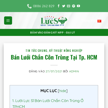
Bỏ
0886 262 829
qua
nội
Tiếng Việt
dung
BẤM VÀO ĐĂNG KÝ NPP - ĐẠI LÝ
TIN TỨC CHUNG
,
KỸ THUẬT NÔNG NGHIỆP
Bán Lưới Chắn Côn Trùng Tại Tp. HCM
ĐĂNG VÀO
27/07/2021
BỞI
ADMIN
MỤC LỤC
[
hide
]
1.
Lưới Lực Sĩ Bán Lưới Chắn Côn Trùng Ở
TPHCM