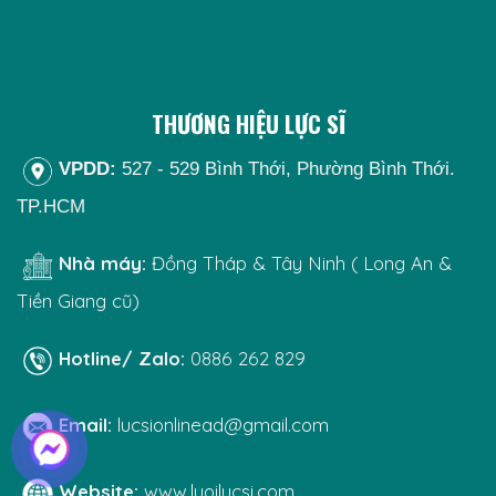
THƯƠNG HIỆU LỰC SĨ
VPDD:
527 - 529 Bình Thới, Phường Bình Thới.
TP.HCM
Nhà máy:
Đồng Tháp & Tây Ninh ( Long An &
Tiền Giang cũ)
Hotline/ Zalo:
0886 262 829
Email:
lucsionlinead@gmail.com
Website:
www.luoilucsi.com