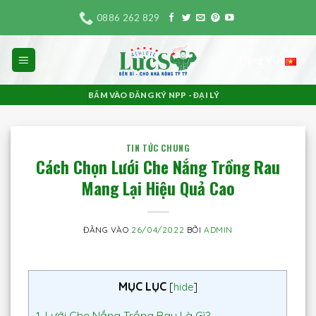
Bỏ
0886 262 829
qua
nội
Tiếng Việt
dung
BẤM VÀO ĐĂNG KÝ NPP - ĐẠI LÝ
TIN TỨC CHUNG
Cách Chọn Lưới Che Nắng Trồng Rau
Mang Lại Hiệu Quả Cao
ĐĂNG VÀO
26/04/2022
BỞI
ADMIN
MỤC LỤC
[
hide
]
1.
Lưới Che Nắng Trồng Rau Là Gì?