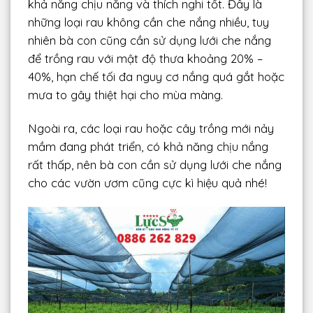
khả năng chịu nắng và thích nghi tốt. Đây là
những loại rau không cần che nắng nhiều, tuy
nhiên bà con cũng cần sử dụng lưới che nắng
để trồng rau với mật độ thưa khoảng 20% –
40%, hạn chế tối đa nguy cơ nắng quá gắt hoặc
mưa to gây thiệt hại cho mùa màng.
Ngoài ra, các loại rau hoặc cây trồng mới nảy
mầm đang phát triển, có khả năng chịu nắng
rất thấp, nên bà con cần sử dụng lưới che nắng
cho các vườn ươm cũng cực kì hiệu quả nhé!