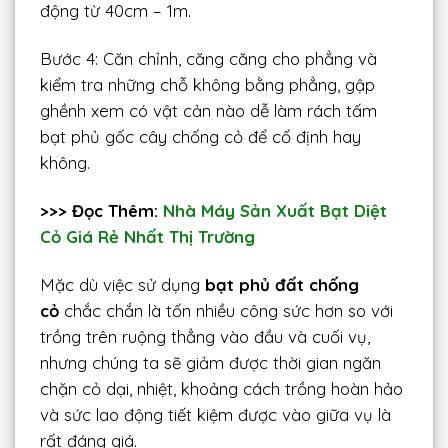
động từ 40cm – 1m.
Bước 4: Căn chỉnh, căng căng cho phẳng và
kiểm tra những chỗ không bằng phẳng, gập
ghềnh xem có vật cản nào dễ làm rách tấm
bạt phủ gốc cây chống cỏ để cố định hay
không.
>>> Đọc Thêm:
Nhà Máy Sản Xuất Bạt Diệt
Cỏ Giá Rẻ Nhất Thị Trường
Mặc dù việc sử dụng
bạt phủ đất chống
cỏ
chắc chắn là tốn nhiều công sức hơn so với
trồng trên ruộng thẳng vào đầu và cuối vụ,
nhưng chúng ta sẽ giảm được thời gian ngăn
chặn cỏ dại, nhiệt, khoảng cách trồng hoàn hảo
và sức lao động tiết kiệm được vào giữa vụ là
rất đáng giá.