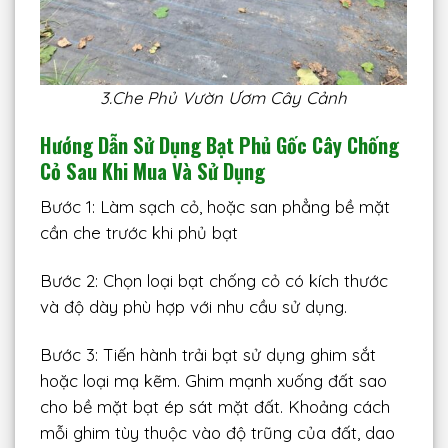
3.Che Phủ Vườn Ươm Cây Cảnh
Hướng Dẫn Sử Dụng Bạt Phủ Gốc Cây Chống
Cỏ Sau Khi Mua Và Sử Dụng
Bước 1: Làm sạch cỏ, hoặc san phẳng bề mặt
cần che trước khi phủ bạt
Bước 2: Chọn loại bạt chống cỏ có kích thước
và độ dày phù hợp với nhu cầu sử dụng.
Bước 3: Tiến hành trải bạt sử dụng ghim sắt
hoặc loại mạ kẽm. Ghim mạnh xuống đất sao
cho bề mặt bạt ép sát mặt đất. Khoảng cách
mỗi ghim tùy thuộc vào độ trũng của đất, dao