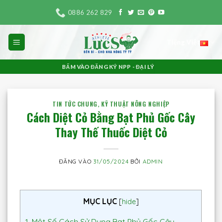
Bỏ
0886 262 829
qua
nội
Tiếng Việt
dung
BẤM VÀO ĐĂNG KÝ NPP - ĐẠI LÝ
TIN TỨC CHUNG
,
KỸ THUẬT NÔNG NGHIỆP
Cách Diệt Cỏ Bằng Bạt Phủ Gốc Cây
Thay Thế Thuốc Diệt Cỏ
ĐĂNG VÀO
31/05/2024
BỞI
ADMIN
MỤC LỤC
[
hide
]
1.
Một Số Cách Sử Dụng Bạt Phủ Gốc Cây