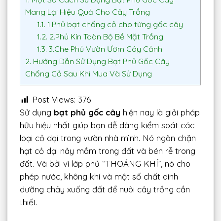
Mang Lại Hiệu Quả Cho Cây Trồng
1.1.
1.Phủ bạt chống cỏ cho từng gốc cây
1.2.
2.Phủ Kín Toàn Bộ Bề Mặt Trồng
1.3.
3.Che Phủ Vườn Ươm Cây Cảnh
2.
Hướng Dẫn Sử Dụng Bạt Phủ Gốc Cây
Chống Cỏ Sau Khi Mua Và Sử Dụng
Post Views:
376
Sử dụng
bạt phủ gốc cây
hiện nay là giải pháp
hữu hiệu nhất giúp bạn dễ dàng kiểm soát các
loại cỏ dại trong vườn nhà mình. Nó ngăn chặn
hạt cỏ dại nảy mầm trong đất và bén rễ trong
đất. Và bởi vì lớp phủ “THOÁNG KHÍ”, nó cho
phép nước, không khí và một số chất dinh
dưỡng chảy xuống đất để nuôi cây trồng cần
thiết.