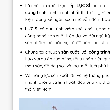
Là nhà sản xuất trực tiếp,
LỰC SĨ
loại bỏ c
công trình
cạnh tranh nhất thị trường. Điều
kiệm đáng kể ngân sách mà vẫn đảm bảo 
LỰC SĨ
có quy trình kiểm soát chất lượng 
công nghệ sản xuất hiện đại và đội ngũ k
sản phẩm lưới bảo vệ có độ bền cao, khả nă
Chúng tôi chuyên
sản xuất lưới công trìn
hảo với dự án của mình, tối ưu hóa hiệu q
màu sắc, độ dày sợi, và loại mắt lưới phù 
Với năng lực sản xuất lớn và hệ thống phâ
nhanh chóng và linh hoạt, đáp ứng kịp thời
thổ Việt Nam.