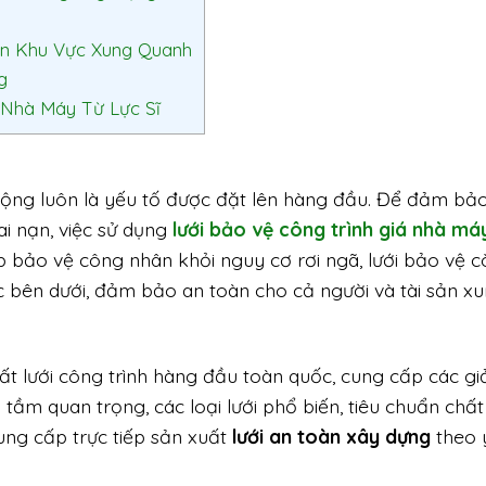
àn Khu Vực Xung Quanh
g
 Nhà Máy Từ Lực Sĩ
động luôn là yếu tố được đặt lên hàng đầu. Để đảm bả
ai nạn, việc sử dụng
lưới bảo vệ công trình giá nhà má
p bảo vệ công nhân khỏi nguy cơ rơi ngã, lưới bảo vệ c
c bên dưới, đảm bảo an toàn cho cả người và tài sản x
t lưới công trình hàng đầu toàn quốc, cung cấp các giả
o tầm quan trọng, các loại lưới phổ biến, tiêu chuẩn chất
 cung cấp trực tiếp sản xuất
lưới an toàn xây dựng
theo 