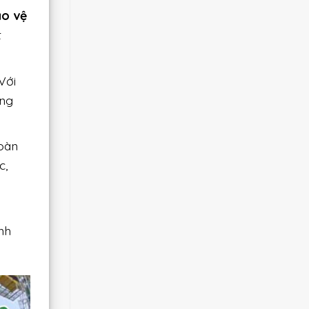
ảo vệ
t
Với
ững
oàn
c,
nh