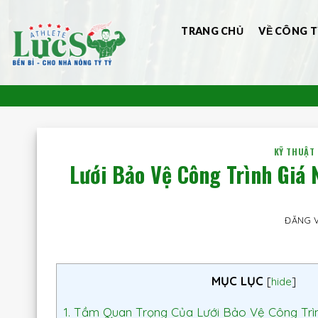
Bỏ
qua
TRANG CHỦ
VỀ CÔNG T
nội
dung
KỸ THUẬT
Lưới Bảo Vệ Công Trình Giá
ĐĂNG 
MỤC LỤC
[
hide
]
1.
Tầm Quan Trọng Của Lưới Bảo Vệ Công Trì