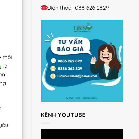
Điện thoại: 088 626 2829
o môi
y
là
òn
ung
i
KÊNH YOUTUBE
yêu