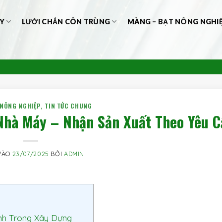
Y
LƯỚI CHẮN CÔN TRÙNG
MÀNG – BẠT NÔNG NGHI
 NÔNG NGHIỆP
,
TIN TỨC CHUNG
 Nhà Máy – Nhận Sản Xuất Theo Yêu C
VÀO
23/07/2025
BỞI
ADMIN
nh Trong Xây Dựng