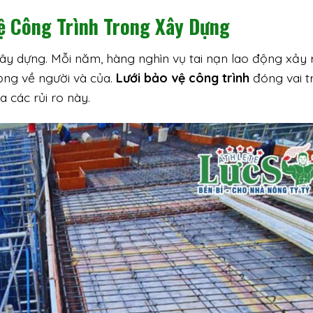
ệ Công Trình Trong Xây Dựng
ây dựng. Mỗi năm, hàng nghìn vụ tai nạn lao động xảy 
rọng về người và của.
Lưới bảo vệ công trình
đóng vai t
a các rủi ro này.