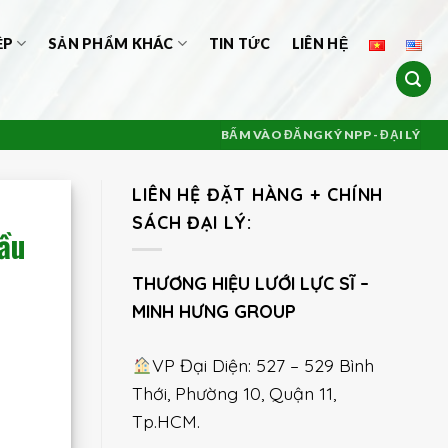
ỆP
SẢN PHẨM KHÁC
TIN TỨC
LIÊN HỆ
BẤM VÀO ĐĂNG KÝ NPP - ĐẠI LÝ
LIÊN HỆ ĐẶT HÀNG + CHÍNH
SÁCH ĐẠI LÝ:
ầu
THƯƠNG HIỆU LƯỚI LỰC SĨ –
MINH HƯNG GROUP
VP Đại Diện: 527 – 529 Bình
Thới, Phường 10, Quận 11,
Tp.HCM.