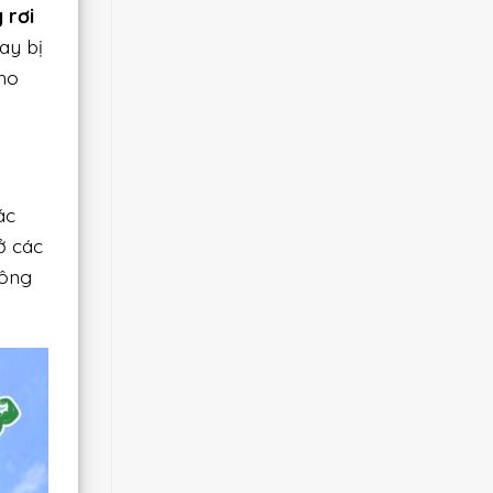
 rơi
ay bị
ho
ác
ở các
công