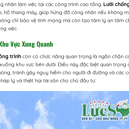
g nhân làm việc tại các công trình cao tầng.
Lưới chống
ời, hố thang máy, giúp hứng đỡ công nhân nếu không m
hông chỉ bảo vệ tính mạng mà còn tạo tâm lý an tâm c
ng việc.
 Khu Vực Xung Quanh
ông trình
còn có chức năng quan trọng là ngăn chặn c
 xuống khu vực bên dưới. Điều này đặc biệt quan trọng 
ông, tránh gây nguy hiểm cho người đi đường và các 
pháp lý và thiệt hại tài sản cho chủ đầu tư.