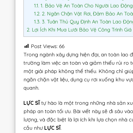
1.1.
1. Bảo Vệ An Toàn Cho Người Lao Động
1.2.
2. Ngăn Chặn Vật Rơi, Đảm Bảo An To
1.3.
3. Tuân Thủ Quy Định An Toàn Lao Độn
2.
Lợi Ích Khi Mua Lưới Bảo Vệ Công Trình Giá
Post Views:
66
Trong ngành xây dựng hiện đại, an toàn lao 
trường làm việc an toàn và giảm thiểu rủi ro t
một giải pháp không thể thiếu. Không chỉ giú
ngăn chặn vật liệu, dụng cụ rơi xuống khu vự
quanh.
LỰC SĨ
tự hào là một trong những nhà sản xuấ
pháp an toàn tối ưu. Bài viết này sẽ đi sâu và
lượng, và đặc biệt là lợi ích khi lựa chọn nhà
cầu như
LỰC SĨ
.