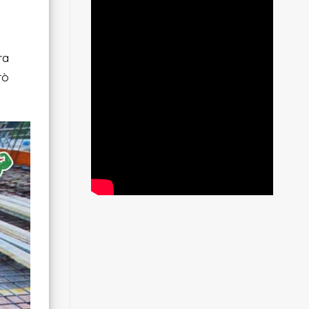
ra
rò