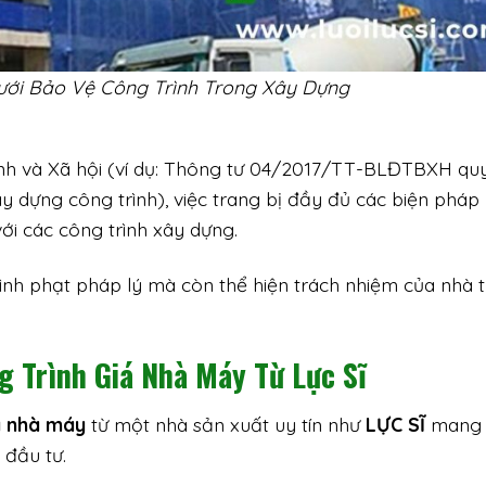
ới Bảo Vệ Công Trình Trong Xây Dựng
h và Xã hội (ví dụ: Thông tư 04/2017/TT-BLĐTBXH quy
ây dựng công trình), việc trang bị đầy đủ các biện pháp
với các công trình xây dựng.
ình phạt pháp lý mà còn thể hiện trách nhiệm của nhà 
g Trình Giá Nhà Máy Từ Lực Sĩ
iá nhà máy
từ một nhà sản xuất uy tín như
LỰC SĨ
mang l
 đầu tư.