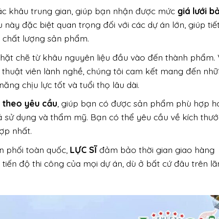
ác khâu trung gian, giúp bạn nhận được mức
giá lưới b
 này đặc biệt quan trọng đối với các dự án lớn, giúp tiế
chất lượng sản phẩm.
chặt chẽ từ khâu nguyên liệu đầu vào đến thành phẩm. 
ỹ thuật viên lành nghề, chúng tôi cam kết mang đến nh
ng chịu lực tốt và tuổi thọ lâu dài.
h theo yêu cầu
, giúp bạn có được sản phẩm phù hợp h
uả sử dụng và thẩm mỹ. Bạn có thể yêu cầu về kích thướ
hợp nhất.
n phối toàn quốc,
LỰC SĨ
đảm bảo thời gian giao hàng
 tiến độ thi công của mọi dự án, dù ở bất cứ đâu trên lã