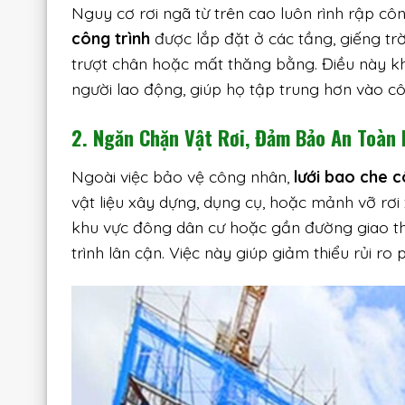
Nguy cơ rơi ngã từ trên cao luôn rình rập côn
công trình
được lắp đặt ở các tầng, giếng tr
trượt chân hoặc mất thăng bằng. Điều này k
người lao động, giúp họ tập trung hơn vào cô
2. Ngăn Chặn Vật Rơi, Đảm Bảo An Toàn
Ngoài việc bảo vệ công nhân,
lưới bao che c
vật liệu xây dựng, dụng cụ, hoặc mảnh vỡ rơi
khu vực đông dân cư hoặc gần đường giao th
trình lân cận. Việc này giúp giảm thiểu rủi ro 