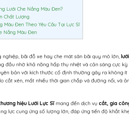
ng Lưới Che Nắng Màu Đen?
en Chất Lượng
ng Màu Đen Theo Yêu Cầu Tại Lực Sĩ
he Nắng Màu Đen
 nghiệp, bãi đỗ xe hay che mát sân bãi quy mô lớn,
lướ
àng đầu nhờ khả năng hấp thụ nhiệt và cản sáng cực kỳ 
guyên bản với kích thước cố định thường gây ra không ít
do cắt xén, mất nhiều thời gian chắp vá đường nối, và ả
hương hiệu Lưới Lực Sĩ
mang đến dịch vụ
cắt, gia côn
ăng lực cung ứng số lượng lớn, đáp ứng tiến độ khắt kh