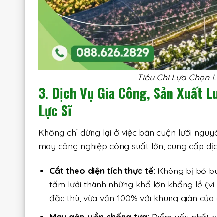
Tiêu Chí Lựa Chọn 
3. Dịch Vụ Gia Công, Sản Xuất 
Lực Sĩ
Không chỉ dừng lại ở việc bán cuộn lưới nguy
may công nghiệp công suất lớn, cung cấp dị
Cắt theo diện tích thực tế:
Không bị bó bu
tấm lưới thành những khổ lớn khổng lồ (v
đặc thù, vừa vặn 100% với khung giàn của 
May gập viền chống tưa:
Điểm yếu nhất của