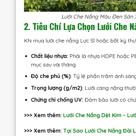
Lưới Che Nắng Màu Đen Sản 
2. Tiêu Chí Lựa Chọn Lưới Che 
Khi mua lưới che nắng Lực Sĩ hoặc bất kỳ thư
Chất liệu nhựa:
Phải là nhựa HDPE hoặc PE 
mục sau vài tháng.
Độ che phủ (%)
: Tỷ lệ phần trăm ánh sán
Trọng lượng (g/m2)
: Lưới càng nặng thư
Chứng chỉ chống UV:
Đảm bảo lưới có chứa
>>> Xem thêm:
Lưới Che Nắng Dệt Kim – Lướ
>>> Xem thêm:
Tại Sao Lưới Che Nắng Đài 