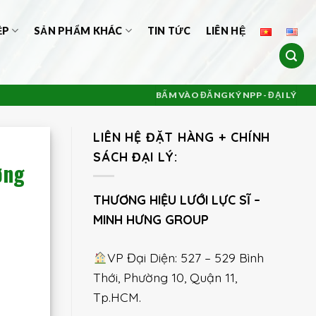
ỆP
SẢN PHẨM KHÁC
TIN TỨC
LIÊN HỆ
BẤM VÀO ĐĂNG KÝ NPP - ĐẠI LÝ
LIÊN HỆ ĐẶT HÀNG + CHÍNH
SÁCH ĐẠI LÝ:
ợng
THƯƠNG HIỆU LƯỚI LỰC SĨ –
MINH HƯNG GROUP
VP Đại Diện: 527 – 529 Bình
Thới, Phường 10, Quận 11,
Tp.HCM.