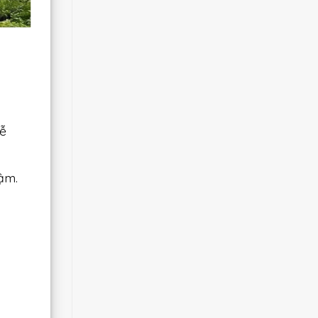
dễ
ậm.