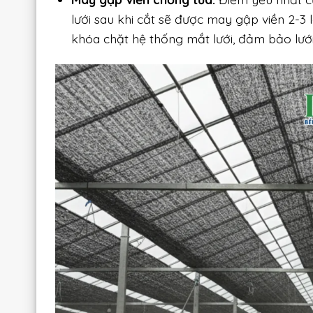
lưới sau khi cắt sẽ được may gập viền 2-3
khóa chặt hệ thống mắt lưới, đảm bảo lưới