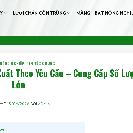
Y
LƯỚI CHẮN CÔN TRÙNG
MÀNG – BẠT NÔNG NGHI
 NÔNG NGHIỆP
,
TIN TỨC CHUNG
Xuất Theo Yêu Cầu – Cung Cấp Số Lư
Lớn
VÀO
13/06/2026
BỞI
ADMIN
de
]