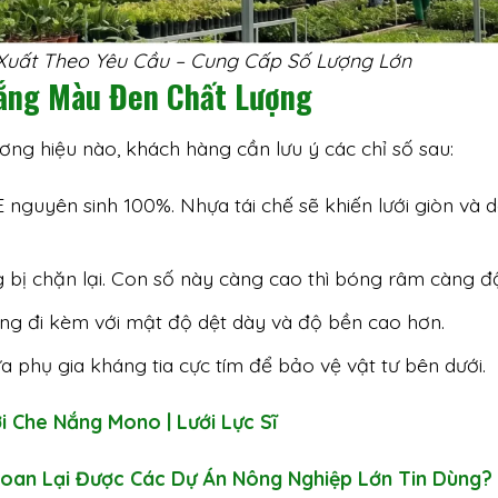
Xuất Theo Yêu Cầu – Cung Cấp Số Lượng Lớn
Nắng Màu Đen Chất Lượng
ơng hiệu nào, khách hàng cần lưu ý các chỉ số sau:
nguyên sinh 100%. Nhựa tái chế sẽ khiến lưới giòn và 
g bị chặn lại. Con số này càng cao thì bóng râm càng đ
ờng đi kèm với mật độ dệt dày và độ bền cao hơn.
 phụ gia kháng tia cực tím để bảo vệ vật tư bên dưới.
i Che Nắng Mono | Lưới Lực Sĩ
Loan Lại Được Các Dự Án Nông Nghiệp Lớn Tin Dùng?