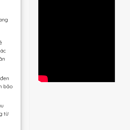
mang
ẻ
các
ân
 đen
m bảo
àu
g từ