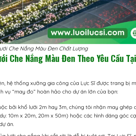
Lưới Che Nắng Màu Đen Chất Lượng
Lưới Che Nắng Màu Đen Theo Yêu Cầu Tạ
ên, hệ thống xưởng gia công của Lực Sĩ được trang bị 
ch vụ “may đo” hoàn hảo cho dự án lớn của bạn:
ộc bởi khổ lưới 2m hay 3m, chúng tôi nhận may ghép 
í dụ: 10m x 20m, 20m x 50m) hoặc các hình dáng góc c
dự án.
 lưới che nắng khi cắt rời là dễ bị tuột sợi. Tại Lực Sĩ,