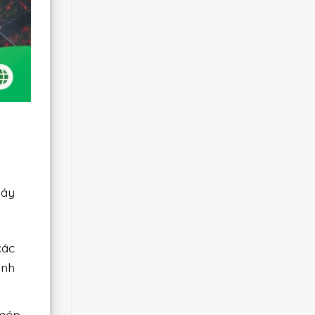
i
máy
các
ạnh
 mép