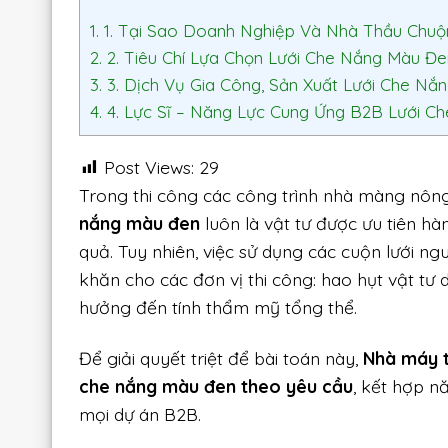
1.
1. Tại Sao Doanh Nghiệp Và Nhà Thầu Chuộ
2.
2. Tiêu Chí Lựa Chọn Lưới Che Nắng Màu Đ
3.
3. Dịch Vụ Gia Công, Sản Xuất Lưới Che Nắ
4.
4. Lực Sĩ – Năng Lực Cung Ứng B2B Lưới C
Post Views:
29
Trong thi công các công trình nhà màng nông
nắng màu đen
luôn là vật tư được ưu tiên h
quả. Tuy nhiên, việc sử dụng các cuộn lưới n
khăn cho các đơn vị thi công: hao hụt vật tư 
hưởng đến tính thẩm mỹ tổng thể.
Để giải quyết triệt để bài toán này,
Nhà máy t
che nắng màu đen theo yêu cầu
, kết hợp n
mọi dự án B2B.