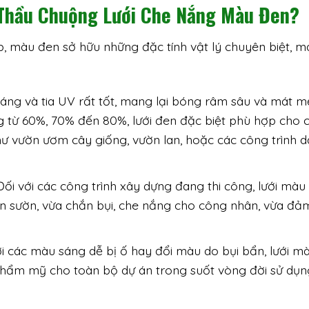
à Thầu Chuộng Lưới Che Nắng Màu Đen?
, màu đen sở hữu những đặc tính vật lý chuyên biệt, 
áng và tia UV rất tốt, mang lại bóng râm sâu và mát m
ng từ 60%, 70% đến 80%, lưới đen đặc biệt phù hợp cho 
 vườn ươm cây giống, vườn lan, hoặc các công trình d
ối với các công trình xây dựng đang thi công, lưới màu
 sườn, vừa chắn bụi, che nắng cho công nhân, vừa đả
i các màu sáng dễ bị ố hay đổi màu do bụi bẩn, lưới m
 thẩm mỹ cho toàn bộ dự án trong suốt vòng đời sử dụn