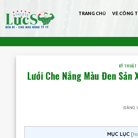
Bỏ
qua
TRANG CHỦ
VỀ CÔNG T
nội
dung
KỸ THUẬT
Lưới Che Nắng Màu Đen Sản 
ĐĂNG 
MỤC LỤC
[
hi