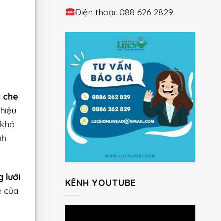
Điện thoại: 088 626 2829
i che
hiệu
 khó
nh
g lưới
KÊNH YOUTUBE
e của