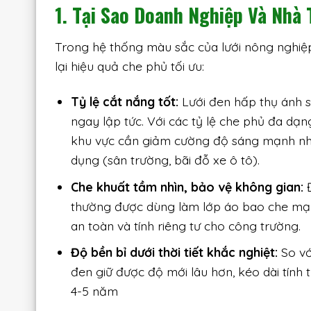
1. Tại Sao Doanh Nghiệp Và Nh
Trong hệ thống màu sắc của lưới nông nghiệp
lại hiệu quả che phủ tối ưu:
Tỷ lệ cắt nắng tốt:
Lưới đen hấp thụ ánh s
ngay lập tức. Với các tỷ lệ che phủ đa dạ
khu vực cần giảm cường độ sáng mạnh như
dụng (sân trường, bãi đỗ xe ô tô).
Che khuất tầm nhìn, bảo vệ không gian:
Đ
thường được dùng làm lớp áo bao che mạn
an toàn và tính riêng tư cho công trường.
Độ bền bỉ dưới thời tiết khắc nghiệt:
So vớ
đen giữ được độ mới lâu hơn, kéo dài tính
4-5 năm