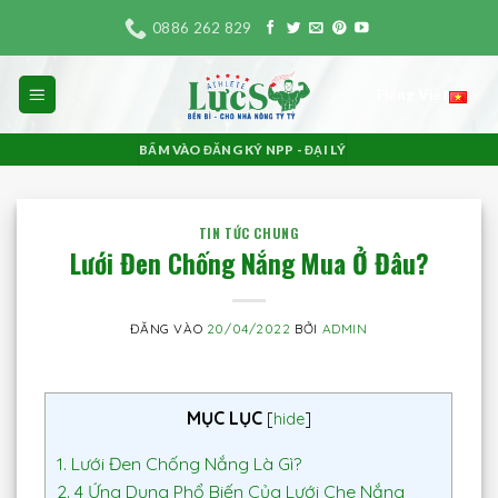
Bỏ
0886 262 829
qua
nội
Tiếng Việt
dung
BẤM VÀO ĐĂNG KÝ NPP - ĐẠI LÝ
TIN TỨC CHUNG
Lưới Đen Chống Nắng Mua Ở Đâu?
ĐĂNG VÀO
20/04/2022
BỞI
ADMIN
MỤC LỤC
[
hide
]
1.
Lưới Đen Chống Nắng Là Gì?
2.
4 Ứng Dụng Phổ Biến Của Lưới Che Nắng