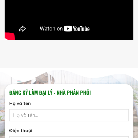
ĐĂNG KÝ LÀM ĐẠI LÝ - NHÀ PHÂN PHỐI
Họ và tên
Điện thoại