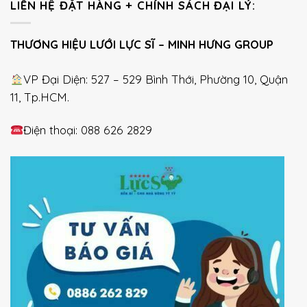
LIÊN HỆ ĐẶT HÀNG + CHÍNH SÁCH ĐẠI LÝ:
THƯƠNG HIỆU LƯỚI LỰC SĨ – MINH HƯNG GROUP
VP Đại Diện: 527 – 529 Bình Thới, Phường 10, Quận
11, Tp.HCM.
Điện thoại: 088 626 2829