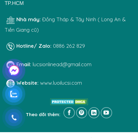
TP.HCM
Nhà máy:
Đồng Tháp & Tây Ninh ( Long An &
Tiền Giang cũ)
Hotline/ Zalo:
0886 262 829
Email:
lucsionlinead@gmail.com
Website:
www.luoilucsi.com
Theo dõi thêm: