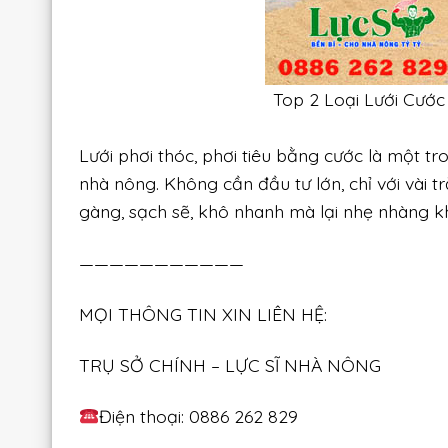
Top 2 Loại Lưới Cướ
Lưới phơi thóc, phơi tiêu bằng cước là một t
nhà nông. Không cần đầu tư lớn, chỉ với vài 
gàng, sạch sẽ, khô nhanh mà lại nhẹ nhàng kh
———————————
MỌI THÔNG TIN XIN LIÊN HỆ:
TRỤ SỞ CHÍNH – LỰC SĨ NHÀ NÔNG
Điện thoại: 0886 262 829