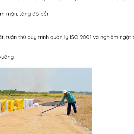
iễm mặn, tăng độ bền
, tuân thủ quy trình quản lý ISO 9001 và nghiêm ngặt 
vuông.