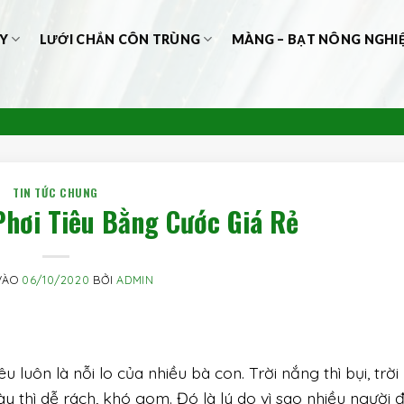
Y
LƯỚI CHẮN CÔN TRÙNG
MÀNG – BẠT NÔNG NGHI
TIN TỨC CHUNG
Phơi Tiêu Bằng Cước Giá Rẻ
VÀO
06/10/2020
BỞI
ADMIN
 luôn là nỗi lo của nhiều bà con. Trời nắng thì bụi, trờ
gày thì dễ rách, khó gom. Đó là lý do vì sao nhiều người 