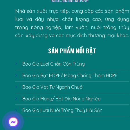
Nhà sản xuất trực tiếp, cung cấp các sản phẩm
lưới và dây nhựa chất lượng cao, ứng dụng
trong nông nghiệp, làm vườn, nuôi trồng thủy
sản, xây dựng và các mục đích thương mại khác.
SẢN PHẨM NỔI BẬT
Báo Giá Lưới Chắn Côn Trùng
Báo Giá Bạt HDPE/ Màng Chống Thấm HDPE
Báo Giá Vật Tư Ngành Chuối
Báo Giá Màng/ Bạt Địa Nông Nghiệp
Báo Giá Lưới Nuôi Trồng Thuỷ Hải Sản