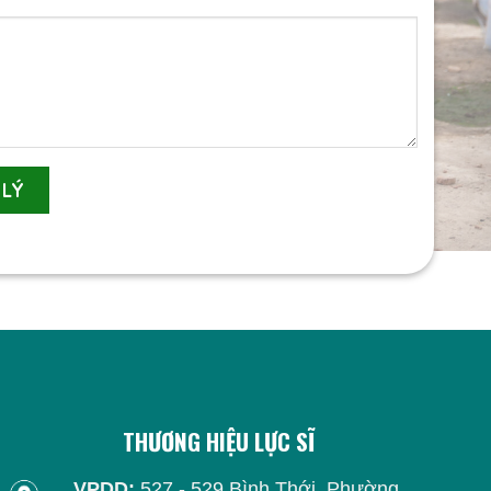
THƯƠNG HIỆU LỰC SĨ
VPDD:
527 - 529 Bình Thới, Phường