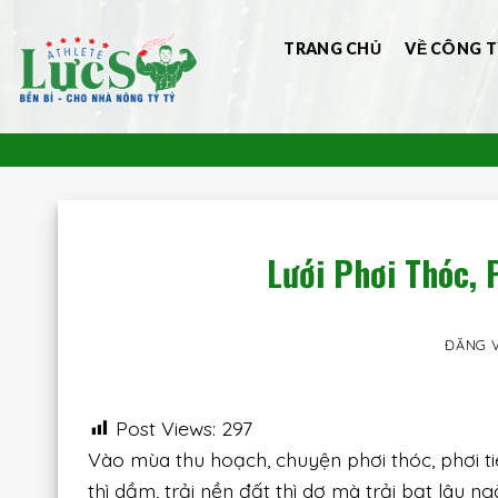
Bỏ
qua
TRANG CHỦ
VỀ CÔNG T
nội
dung
Lưới Phơi Thóc, 
ĐĂNG 
Post Views:
297
Vào mùa thu hoạch, chuyện phơi thóc, phơi tiêu
thì dầm, trải nền đất thì dơ mà trải bạt lâu n