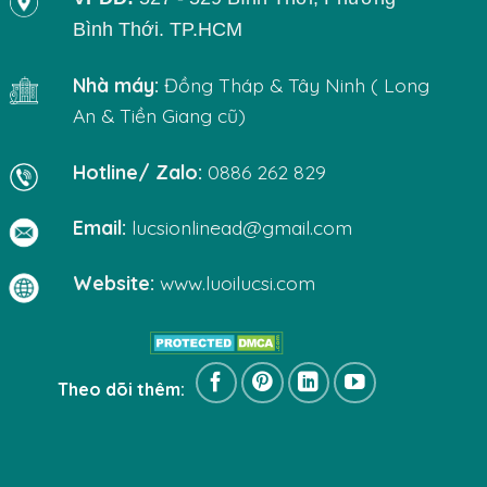
Bình Thới. TP.HCM
Nhà máy:
Đồng Tháp & Tây Ninh ( Long
An & Tiền Giang cũ)
Hotline/ Zalo:
0886 262 829
Email:
lucsionlinead@gmail.com
Website:
www.luoilucsi.com
Theo dõi thêm: