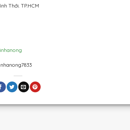
Bình Thới. TP.HCM
sinhanong
inhanong7833