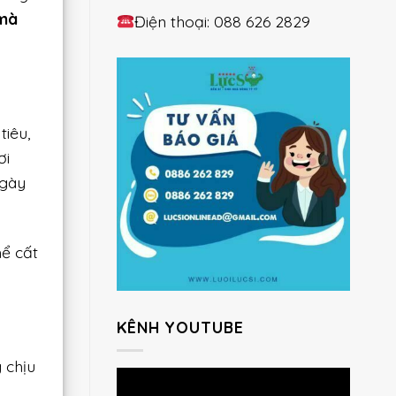
 mà
Điện thoại: 088 626 2829
tiêu,
ơi
ngày
hể cất
KÊNH YOUTUBE
 chịu