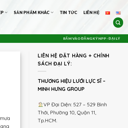
ỆP
SẢN PHẨM KHÁC
TIN TỨC
LIÊN HỆ
BẤM VÀO ĐĂNG KÝ NPP - ĐẠI LÝ
LIÊN HỆ ĐẶT HÀNG + CHÍNH
SÁCH ĐẠI LÝ:
THƯƠNG HIỆU LƯỚI LỰC SĨ –
MINH HƯNG GROUP
VP Đại Diện: 527 – 529 Bình
Thới, Phường 10, Quận 11,
i mưa
Tp.HCM.
đang