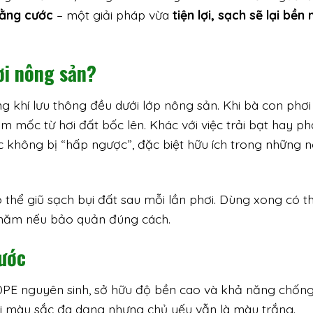
 bằng cước
– một giải pháp vừa
tiện lợi, sạch sẽ lại bền
ơi nông sản?
 khí lưu thông đều dưới lớp nông sản. Khi bà con phơi 
m mốc từ hơi đất bốc lên. Khác với việc trải bạt hay ph
hóc không bị “hấp ngược”, đặc biệt hữu ích trong những 
 thể giũ sạch bụi đất sau mỗi lần phơi. Dùng xong có t
u năm nếu bảo quản đúng cách.
cước
DPE nguyên sinh, sở hữu độ bền cao và khả năng chống
ới màu sắc đa dạng nhưng chủ yếu vẫn là màu trắng.