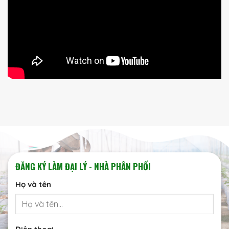
ĐĂNG KÝ LÀM ĐẠI LÝ - NHÀ PHÂN PHỐI
Họ và tên