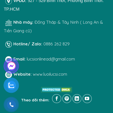
VPDD:
527 - 529 Bình Thới, Phường Bình Thới.
TP.HCM
Nhà máy:
Đồng Tháp & Tây Ninh ( Long An &
Tiền Giang cũ)
Hotline/ Zalo:
0886 262 829
Email:
lucsionlinead@gmail.com
Website:
www.luoilucsi.com
Theo dõi thêm: