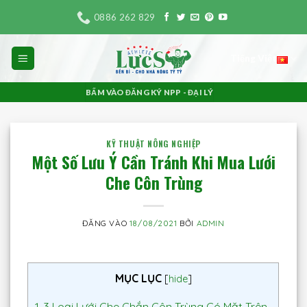
Bỏ
0886 262 829
qua
nội
Tiếng Việt
dung
BẤM VÀO ĐĂNG KÝ NPP - ĐẠI LÝ
KỸ THUẬT NÔNG NGHIỆP
Một Số Lưu Ý Cần Tránh Khi Mua Lưới
Che Côn Trùng
ĐĂNG VÀO
18/08/2021
BỞI
ADMIN
MỤC LỤC
[
hide
]
1.
3 Loại Lưới Che Chắn Côn Trùng Có Mặt Trên