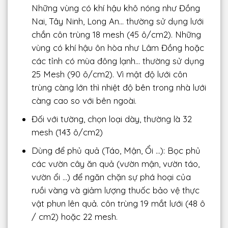
Những vùng có khí hậu khô nóng như Đồng
Nai, Tây Ninh, Long An… thường sử dụng lưới
chắn côn trùng 18 mesh (45 ô/cm2). Những
vùng có khí hậu ôn hòa như Lâm Đồng hoặc
các tỉnh có mùa đông lạnh… thường sử dụng
25 Mesh (90 ô/cm2). Vì mật độ lưới côn
trùng càng lớn thì nhiệt độ bên trong nhà lưới
càng cao so với bên ngoài.
Đối với tường, chọn loại dày, thường là 32
mesh (143 ô/cm2)
Dùng để phủ quả (Táo, Mận, Ổi …): Bọc phủ
các vườn cây ăn quả (vườn mận, vườn táo,
vườn ổi …) để ngăn chặn sự phá hoại của
ruồi vàng và giảm lượng thuốc bảo vệ thực
vật phun lên quả. côn trùng 19 mắt lưới (48 ô
/ cm2) hoặc 22 mesh.