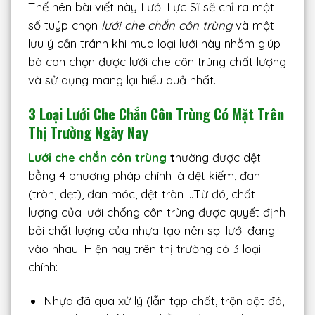
Thế nên bài viết này Lưới Lực Sĩ sẽ chỉ ra một
số tuýp chọn
lưới che chắn côn trùng
và một
lưu ý cần tránh khi mua loại lưới này nhằm giúp
bà con chọn được lưới che côn trùng chất lượng
và sử dụng mang lại hiểu quả nhất.
3 Loại Lưới Che Chắn Côn Trùng Có Mặt Trên
Thị Trường Ngày Nay
Lưới che chắn côn trùng
t
hường được dệt
bằng 4 phương pháp chính là dệt kiếm, đan
(tròn, dẹt), đan móc, dệt tròn …Từ đó, chất
lượng của lưới chống côn trùng được quyết định
bởi chất lượng của nhựa tạo nên sợi lưới đang
vào nhau. Hiện nay trên thị trường có 3 loại
chính:
Nhựa đã qua xử lý (lẫn tạp chất, trộn bột đá,