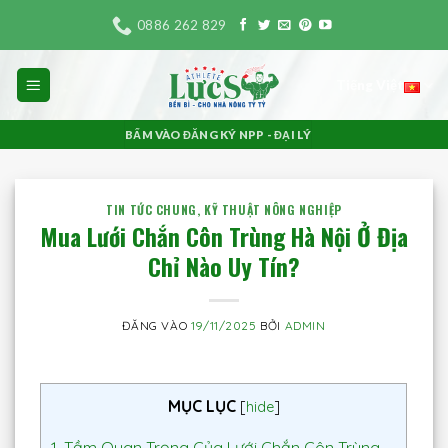
Bỏ
0886 262 829
qua
nội
Tiếng Việt
dung
BẤM VÀO ĐĂNG KÝ NPP - ĐẠI LÝ
TIN TỨC CHUNG
,
KỸ THUẬT NÔNG NGHIỆP
Mua Lưới Chắn Côn Trùng Hà Nội Ở Địa
Chỉ Nào Uy Tín?
ĐĂNG VÀO
19/11/2025
BỞI
ADMIN
MỤC LỤC
[
hide
]
1.
Tầm Quan Trọng Của Lưới Chắn Côn Trùng