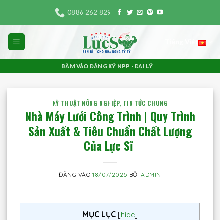
Bỏ
0886 262 829
qua
nội
Tiếng Việt
dung
BẤM VÀO ĐĂNG KÝ NPP - ĐẠI LÝ
KỸ THUẬT NÔNG NGHIỆP
,
TIN TỨC CHUNG
Nhà Máy Lưới Công Trình | Quy Trình
Sản Xuất & Tiêu Chuẩn Chất Lượng
Của Lực Sĩ
ĐĂNG VÀO
18/07/2025
BỞI
ADMIN
MỤC LỤC
[
hide
]