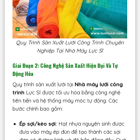
Quy Trình Sản Xuất Lưới Công Trình Chuyên
Nghiệp Tại Nhà Máy Lực Sĩ
Giai Đoạn 2: Công Nghệ Sản Xuất Hiện Đại Và Tự
Động Hóa
Quy trình sản xuất lưới tại
Nhà máy lưới công
trình
Lực Sĩ được tối ưu hóa bằng công nghệ
tiên tiến và hệ thống máy móc tự động. Các
bước chính bao gồm:
Ép sợi/kéo sợi:
Hạt nhựa nguyên sinh được
đưa vào máy ép đùn để tạo thành các sợi
đơn có đường kính và độ bền đồng đều. Quá