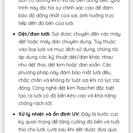
trình này đòi hỏi sự chính xác cao để đảm
bảo độ đồng nhất của sợi, ảnh hưởng trực
tiếp đến độ bền của lưới.
Dệt/đan lưới:
Sợi được chuyển đến các máy
dệt hoặc máy đan chuyên dụng. Tùy thuộc
vào loại lưới và mục đích sử dụng, chúng tôi
áp dụng các kỹ thuật dệt/đan khác nhau
như dệt thoi, dệt kim hoặc đan xoắn. Các
phương pháp này đảm bảo mắt lưới đều,
chắc chắn và không bị tuột sợi khi có lực tác
động. Công nghệ dệt kim Raschel đặc biệt
tạo ra lưới có độ bền kéo cao và khả năng
chống rách tốt.
Xử lý nhiệt và ổn định UV:
Đây là bước cực
kỳ quan trọng để tăng cường độ bền và tuổi
thọ cho lưới. Lưới sau khi dệt được đưa qua