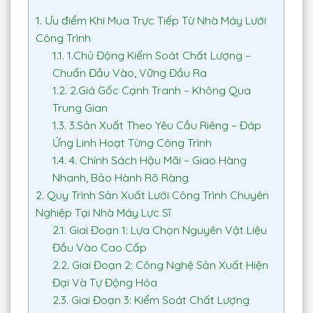
1.
Ưu điểm Khi Mua Trực Tiếp Từ Nhà Máy Lưới
Công Trình
1.1.
1.Chủ Động Kiểm Soát Chất Lượng –
Chuẩn Đầu Vào, Vững Đầu Ra
1.2.
2.Giá Gốc Cạnh Tranh – Không Qua
Trung Gian
1.3.
3.Sản Xuất Theo Yêu Cầu Riêng – Đáp
Ứng Linh Hoạt Từng Công Trình
1.4.
4. Chính Sách Hậu Mãi – Giao Hàng
Nhanh, Bảo Hành Rõ Ràng
2.
Quy Trình Sản Xuất Lưới Công Trình Chuyên
Nghiệp Tại Nhà Máy Lực Sĩ
2.1.
Giai Đoạn 1: Lựa Chọn Nguyên Vật Liệu
Đầu Vào Cao Cấp
2.2.
Giai Đoạn 2: Công Nghệ Sản Xuất Hiện
Đại Và Tự Động Hóa
2.3.
Giai Đoạn 3: Kiểm Soát Chất Lượng