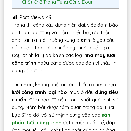
Chặt Chẽ Trong Từng Công Đoạn
Post Views:
49
Trong thi công xây dựng hiện đại, việc đảm bảo
an toàn lao động và giảm thiểu bụi, rác thải
phát tán ra môi trường xung quanh là yêu cầu
bắt buộc theo tiêu chuẩn kỹ thuật quốc gia.
Đây chính là lý do khiến các loại
nhà máy lưới
công trình
ngày càng được các đơn vị thầu thi
công săn đón.
Tuy nhiên, không phải ai cũng hiểu rõ nên chọn
lưới công trình loại nào
, mua ở đâu
đúng tiêu
chuẩn
, đảm bảo độ bền trong suốt quá trình sử
dụng. Nắm bắt được tầm quan trọng đó, Lưới
Lực Sĩ ra đời với sứ mệnh cung cấp các
sản
phẩm lưới công trình
đạt chuẩn quốc tế, đáp
ứng mọi yêu cầu khắt khe nhất của thị trường.