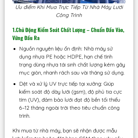
Ưu điểm Khi Mua Trực Tiếp Từ Nhà Máy Lưới
Công Trình
1.Chủ Động Kiểm Soát Chất Lượng – Chuẩn Đầu Vào,
Vững Đầu Ra
Nguồn nguyên liệu ổn định: Nhà máy sử
dụng nhựa PE hoặc HDPE, hạn chế tình
trạng dùng nhựa tái sinh chất lượng kém gây
mục giòn, nhanh rách sau vài tháng sử dụng.
Dệt và xử lý UV trực tiếp tại xưởng: Giúp
kiểm soát độ dày lưới (gsm), độ phủ tia cực
tím (UV), đảm bảo lưới đạt độ bền tối thiểu
6–12 tháng ngoài trời theo tiêu chuẩn công
trình.
Khi mua từ nhà máy, bạn sẽ nhận được mẫu