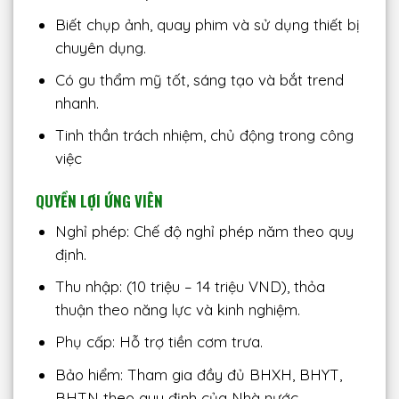
Biết chụp ảnh, quay phim và sử dụng thiết bị
chuyên dụng.
Có gu thẩm mỹ tốt, sáng tạo và bắt trend
nhanh.
Tinh thần trách nhiệm, chủ động trong công
việc
QUYỀN LỢI ỨNG VIÊN
Nghỉ phép: Chế độ nghỉ phép năm theo quy
định.
Thu nhập: (10 triệu – 14 triệu VND), thỏa
thuận theo năng lực và kinh nghiệm.
Phụ cấp: Hỗ trợ tiền cơm trưa.
Bảo hiểm: Tham gia đầy đủ BHXH, BHYT,
BHTN theo quy định của Nhà nước.