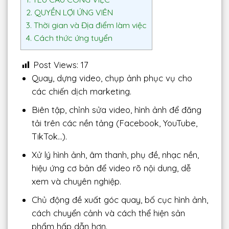
2.
QUYỀN LỢI ỨNG VIÊN
3.
Thời gian và Địa điểm làm việc
4.
Cách thức ứng tuyển
Post Views:
17
Quay, dựng video, chụp ảnh phục vụ cho
các chiến dịch marketing.
Biên tập, chỉnh sửa video, hình ảnh để đăng
tải trên các nền tảng (Facebook, YouTube,
TikTok…).
Xử lý hình ảnh, âm thanh, phụ đề, nhạc nền,
hiệu ứng cơ bản để video rõ nội dung, dễ
xem và chuyên nghiệp.
Chủ động đề xuất góc quay, bố cục hình ảnh,
cách chuyển cảnh và cách thể hiện sản
phẩm hấp dẫn hơn.