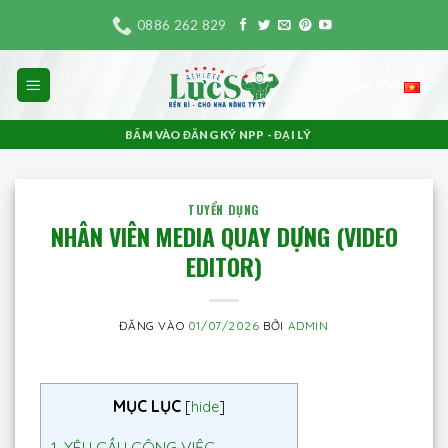
Bỏ
0886 262 829
qua
nội
Tiếng Việt
dung
BẤM VÀO ĐĂNG KÝ NPP - ĐẠI LÝ
TUYỂN DỤNG
NHÂN VIÊN MEDIA QUAY DỰNG (VIDEO
EDITOR)
ĐĂNG VÀO
01/07/2026
BỞI
ADMIN
MỤC LỤC
[
hide
]
1.
YÊU CẦU CÔNG VIỆC