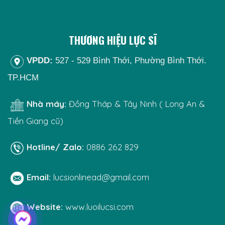
THƯƠNG HIỆU LỰC SĨ
VPDD:
527 - 529 Bình Thới, Phường Bình Thới.
TP.HCM
Nhà máy:
Đồng Tháp & Tây Ninh ( Long An &
Tiền Giang cũ)
Hotline/ Zalo:
0886 262 829
Email:
lucsionlinead@gmail.com
Website:
www.luoilucsi.com