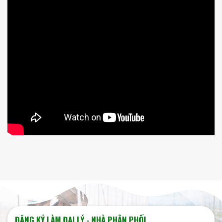
ĐĂNG KÝ LÀM ĐẠI LÝ - NHÀ PHÂN PHỐI