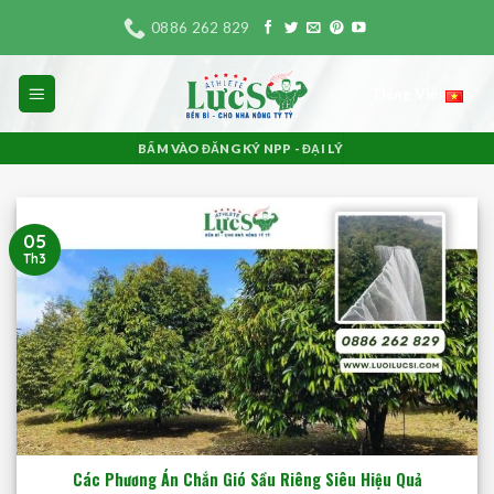
Bỏ
0886 262 829
qua
nội
Tiếng Việt
dung
BẤM VÀO ĐĂNG KÝ NPP - ĐẠI LÝ
05
Th3
Các Phương Án Chắn Gió Sầu Riêng Siêu Hiệu Quả