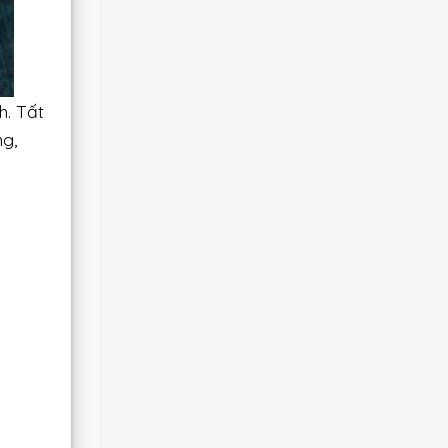
. Tất
g,