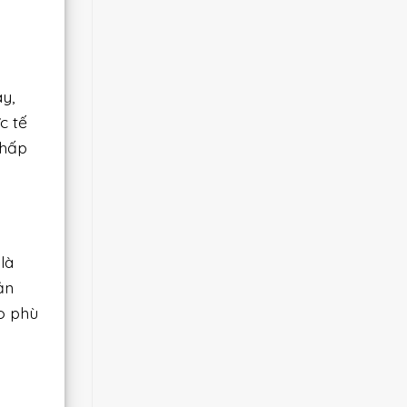
y,
c tế
thấp
là
ản
o phù