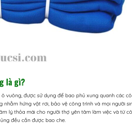
g là gì?
ới ô vuông, được sử dụng để bao phủ xung quanh các c
 nhằm hứng vật rơi, bảo vệ công trình và mọi người si
âm lý thỏa mái cho người thợ yên tâm làm việc và từ c
chủng đều cần được bao che.