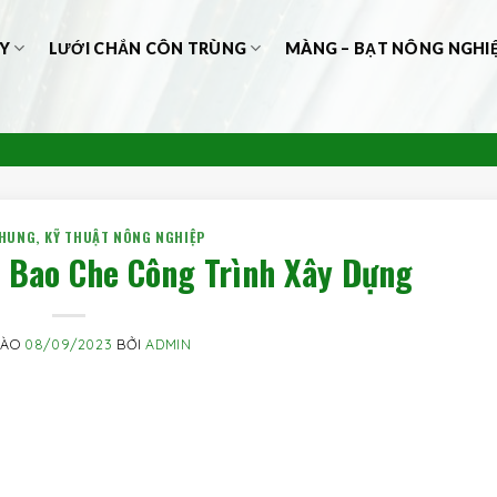
Y
LƯỚI CHẮN CÔN TRÙNG
MÀNG – BẠT NÔNG NGHI
CHUNG
,
KỸ THUẬT NÔNG NGHIỆP
i Bao Che Công Trình Xây Dựng
VÀO
08/09/2023
BỞI
ADMIN