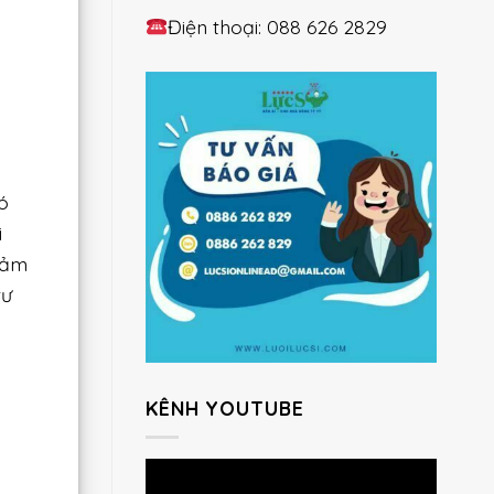
Điện thoại: 088 626 2829
ó
i
đảm
tư
KÊNH YOUTUBE