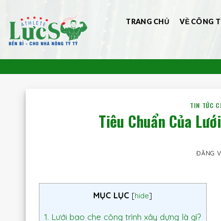
Bỏ
qua
TRANG CHỦ
VỀ CÔNG T
nội
dung
TIN TỨC 
Tiêu Chuẩn Của Lướ
ĐĂNG 
MỤC LỤC
[
hide
]
1.
Lưới bao che công trình xây dựng là gì?