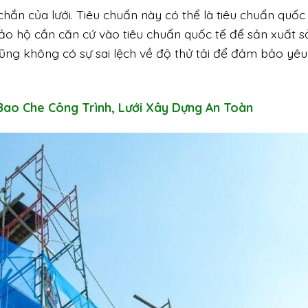
hắn của lưới. Tiêu chuẩn này có thể là tiêu chuẩn quốc
bảo hộ cần căn cứ vào tiêu chuẩn quốc tế để sản xuất s
ũng không có sự sai lệch về độ thử tải để đảm bảo yêu
Bao Che Công Trình, Lưới Xây Dựng An Toàn