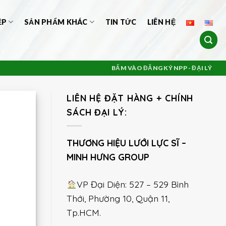
ỆP
SẢN PHẨM KHÁC
TIN TỨC
LIÊN HỆ
BẤM VÀO ĐĂNG KÝ NPP - ĐẠI LÝ
LIÊN HỆ ĐẶT HÀNG + CHÍNH
SÁCH ĐẠI LÝ:
THƯƠNG HIỆU LƯỚI LỰC SĨ –
MINH HƯNG GROUP
VP Đại Diện: 527 – 529 Bình
Thới, Phường 10, Quận 11,
Tp.HCM.