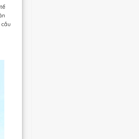
 tế
ản
 cầu