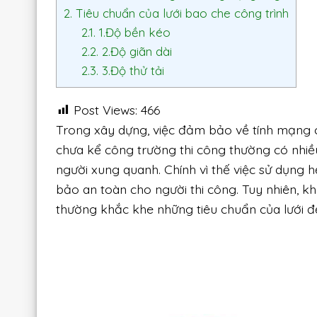
2.
Tiêu chuẩn của lưới bao che công trình
2.1.
1.Độ bền kéo
2.2.
2.Độ giãn dài
2.3.
3.Độ thử tải
Post Views:
466
Trong xây dựng, việc đảm bảo về tính mạng c
chưa kể công trường thi công thường có nhiề
người xung quanh. Chính vì thế việc sử dụng 
bảo an toàn cho người thi công. Tuy nhiên, k
thường khắc khe những tiêu chuẩn của lưới để