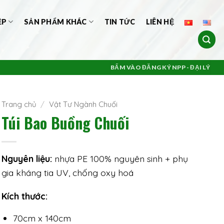
ỆP
SẢN PHẨM KHÁC
TIN TỨC
LIÊN HỆ
BẤM VÀO ĐĂNG KÝ NPP - ĐẠI LÝ
Trang chủ
/
Vật Tư Ngành Chuối
Túi Bao Buồng Chuối
Nguyên liệu:
nhựa PE 100% nguyên sinh + phụ
gia kháng tia UV, chống oxy hoá
Kích thước:
70cm x 140cm