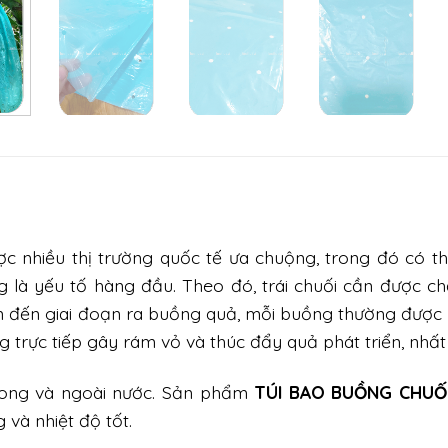
c nhiều thị trường quốc tế ưa chuộng, trong đó có th
g là yếu tố hàng đầu. Theo đó, trái chuối cần được chă
iển đến giai đoạn ra buồng quả, mỗi buồng thường đượ
g trực tiếp gây rám vỏ và thúc đẩy quả phát triển, nhất
ong và ngoài nước.
Sản phẩm
TÚI BAO BUỒNG CHUỐI
và nhiệt độ tốt.