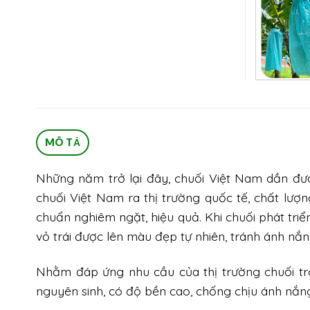
MÔ TẢ
Những năm trở lại đây, chuối Việt Nam dần đượ
chuối Việt Nam ra thị trường quốc tế, chất lượn
chuẩn nghiêm ngặt, hiệu quả. Khi chuối phát tr
vỏ trái được lên màu đẹp tự nhiên, tránh ánh nắn
Nhằm đáp ứng nhu cầu của thị trường chuối tr
nguyên sinh, có độ bền cao, chống chịu ánh nắng 