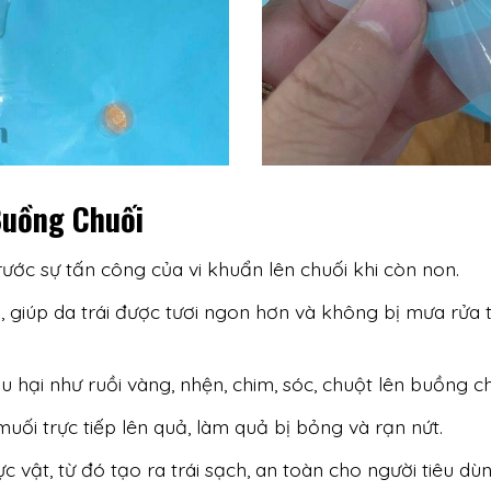
Buồng Chuối
ước sự tấn công của vi khuẩn lên chuối khi còn non.
 giúp da trái được tươi ngon hơn và không bị mưa rửa t
 hại như ruồi vàng, nhện, chim, sóc, chuột lên buồng c
uối trực tiếp lên quả, làm quả bị bỏng và rạn nứt.
vật, từ đó tạo ra trái sạch, an toàn cho người tiêu d