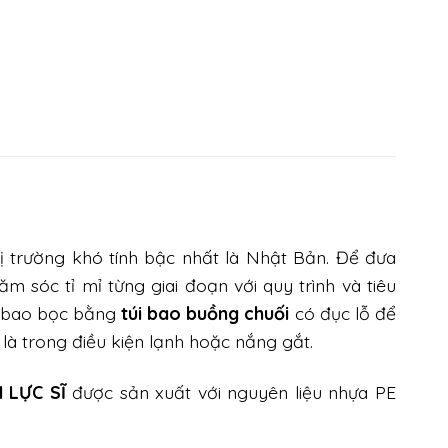
ị trường khó tính bậc nhất là Nhật Bản. Để đưa
m sóc tỉ mỉ từng giai đoạn với quy trình và tiêu
c bao bọc bằng
túi bao buồng chuối
có đục lỗ để
 là trong điều kiện lạnh hoặc nắng gắt.
 LỰC SĨ
được sản xuất với nguyên liệu nhựa PE