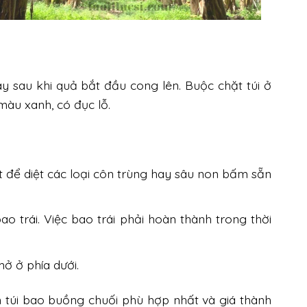
sau khi quả bắt đầu cong lên. Buộc chặt túi ở
màu xanh, có đục lỗ.
 để diệt các loại côn trùng hay sâu non bấm sẵn
ao trái.
Việc bao trái phải hoàn thành trong thời
mở ở phía dưới.
 túi bao buồng chuối phù hợp nhất và giá thành