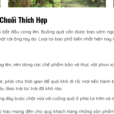
 Chuối Thích Hợp
bắt đầu cong lên. Buồng quả cần được bao sớm ngay 
một cái ống tay áo. Loại túi bao phổ biến nhất hiện nay 
g lên, nên dùng các chế phẩm bảo vệ thực vật phun xịt
, phải cho thời gian để quả khô đi rồi mới tiến hành b
. Bao trái lúc trái đã khô ráo.
ng dây buộc chặt vừa với cuống quả ở phía túi trên và 
ĩ tự hào mang đến cho quý khách hàng những sản phẩm