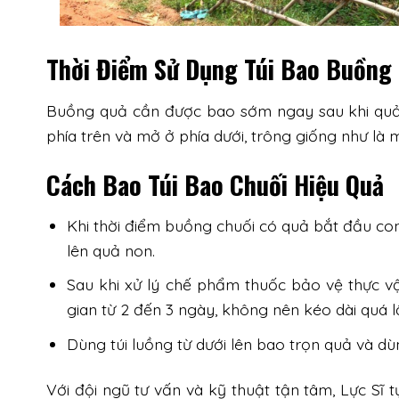
Thời Điểm Sử Dụng Túi Bao Buồng
Buồng quả cần được bao sớm ngay sau khi quả 
phía trên và mở ở phía dưới, trông giống như là 
Cách Bao Túi Bao Chuối Hiệu Quả
Khi thời điểm buồng chuối có quả bắt đầu con
lên quả non.
Sau khi xử lý chế phẩm thuốc bảo vệ thực vật
gian từ 2 đến 3 ngày, không nên kéo dài quá lâu
Dùng túi luồng từ dưới lên bao trọn quả và dù
Với đội ngũ tư vấn và kỹ thuật tận tâm, Lực S