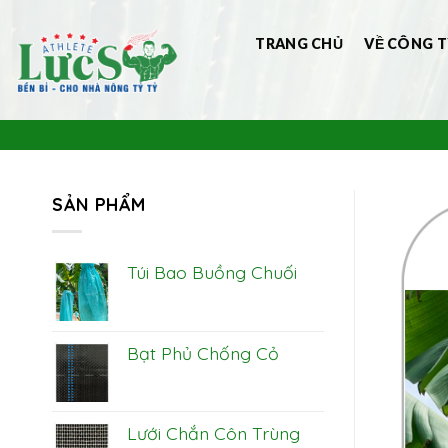
Bỏ
qua
TRANG CHỦ
VỀ CÔNG T
nội
dung
SẢN PHẨM
Túi Bao Buồng Chuối
Bạt Phủ Chống Cỏ
Lưới Chắn Côn Trùng