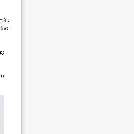
hiều
 được
ng
ảm