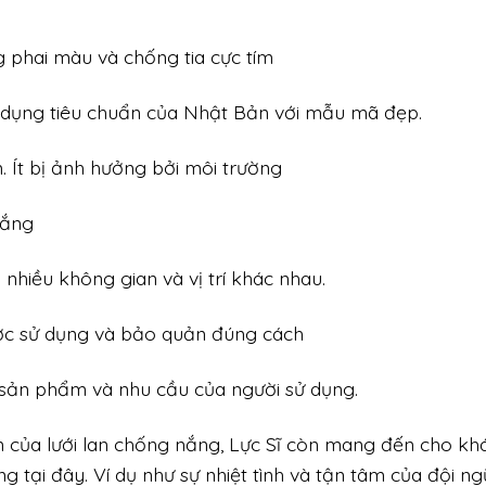
g phai màu và chống tia cực tím
p dụng tiêu chuẩn của Nhật Bản với mẫu mã đẹp.
m. Ít bị ảnh hưởng bởi môi trường
nắng
 nhiều không gian và vị trí khác nhau.
ược sử dụng và bảo quản đúng cách
g sản phẩm và nhu cầu của người sử dụng.
của lưới lan chống nắng, Lực Sĩ còn mang đến cho kh
g tại đây. Ví dụ như sự nhiệt tình và tận tâm của đội ng