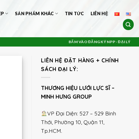
ỆP
SẢN PHẨM KHÁC
TIN TỨC
LIÊN HỆ
BẤM VÀO ĐĂNG KÝ NPP - ĐẠI LÝ
LIÊN HỆ ĐẶT HÀNG + CHÍNH
SÁCH ĐẠI LÝ:
THƯƠNG HIỆU LƯỚI LỰC SĨ –
MINH HƯNG GROUP
VP Đại Diện: 527 – 529 Bình
Thới, Phường 10, Quận 11,
Tp.HCM.