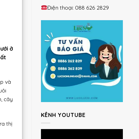
Điện thoại: 088 626 2829
ưới ở
rất
ệp và
uôi
, cây
KÊNH YOUTUBE
a thị