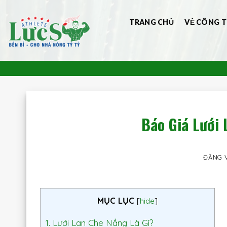
Bỏ
qua
TRANG CHỦ
VỀ CÔNG T
nội
dung
Báo Giá Lưới
ĐĂNG 
MỤC LỤC
[
hide
]
1.
Lưới Lan Che Nắng Là Gì?