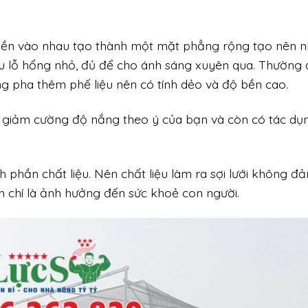
n liền vào nhau tạo thành một mặt phẳng rộng tạo nên n
iều lỗ hổng nhỏ, đủ để cho ánh sáng xuyên qua. Thường
g pha thêm phế liệu nên có tính dẻo và độ bền cao.
 giảm cường độ nắng theo ý của bạn và còn có tác dụ
 phần chất liệu. Nên chất liệu làm ra sợi lưới không đ
ậm chí là ảnh hưởng đến sức khoẻ con người.