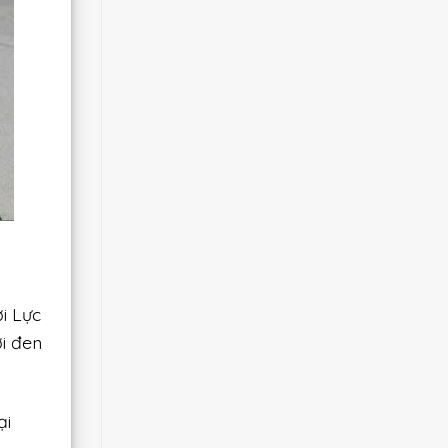
i Lực
i đen
ại