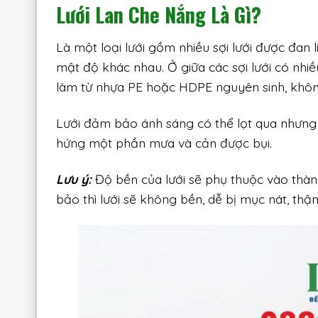
Lưới Lan Che Nắng Là Gì?
Là một loại lưới gồm nhiều sợi lưới được đa
mật độ khác nhau. Ở giữa các sợi lưới có nh
làm từ nhựa PE hoặc HDPE nguyên sinh, khôn
Lưới đảm bảo ánh sáng có thể lọt qua nhưng
hứng một phần mưa và cản được bụi.
Lưu ý:
Độ bền của lưới sẽ phụ thuộc vào thành
bảo thì lưới sẽ không bền, dễ bị mục nát, th