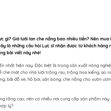
c gì? Giá lưới lan che nắng bao nhiêu tiền? Nên mua l
ây là những câu hỏi Lực sĩ nhận được từ khách hàng 
ng bài viết này nhé!
n nhất hiện nay. Đặc biệt là trong sản xuất nông nghi
 che mát cho nhà lưới trồng rau, trồng hoa kiểng, ao n
ng, bãi đỗ xe, hồ bơi, sân bóng; che nắng cho vườn ươm
àng tăng cao, nên có nhiều nơi cung cấp sản phẩm này r
hợp lý?