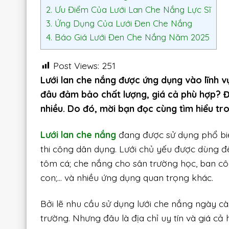
2.
Ưu Điểm Của Lưới Lan Che Nắng Lực Sĩ
3.
Ứng Dụng Của Lưới Đen Che Nắng
4.
Báo Giá Lưới Đen Che Nắng Năm 2025
Post Views:
251
Lưới lan che nắng được ứng dụng vào lĩnh vự
đâu đảm bảo chất lượng, giá cả phù hợp? Đ
nhiều. Do đó, mời bạn đọc cùng tìm hiểu tro
Lưới lan che nắng
đang được sử dụng phổ biế
thi công dân dụng. Lưới chủ yếu được dùng để
tôm cá; che nắng cho sân trường học, ban cô
con;… và nhiều ứng dụng quan trọng khác.
Bởi lẽ nhu cầu sử dụng lưới che nắng ngày c
trường. Nhưng đâu là địa chỉ uy tín và giá cả 