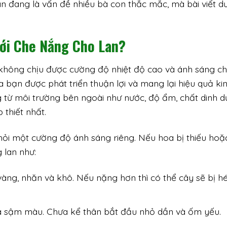
n đang là vấn đề nhiều bà con thắc mắc, mà bài viết dư
ưới Che Nắng Cho Lan?
, không chịu được cường độ nhiệt độ cao và ánh sáng ch
 bạn được phát triển thuận lợi và mang lại hiệu quả kin
từ môi trường bên ngoài như nước, độ ẩm, chất dinh d
 thiết nhất.
hỏi một cường độ ánh sáng riêng. Nếu hoa bị thiếu hoặ
 lan như:
 vàng, nhăn và khô. Nếu nặng hơn thì có thể cây sẽ bị h
 và sậm màu. Chưa kể thân bắt đầu nhỏ dần và ốm yếu.