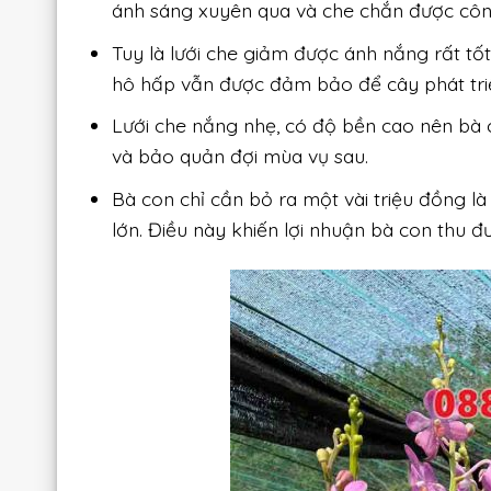
ánh sáng xuyên qua và che chắn được côn
Tuy là lưới che giảm được ánh nắng rất t
hô hấp vẫn được đảm bảo để cây phát triể
Lưới che nắng nhẹ, có độ bền cao nên bà c
và bảo quản đợi mùa vụ sau.
Bà con chỉ cần bỏ ra một vài triệu đồng 
lớn. Điều này khiến lợi nhuận bà con thu đ