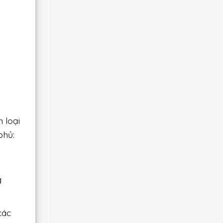
 loại
phủ:
g
các