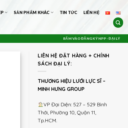
ỆP
SẢN PHẨM KHÁC
TIN TỨC
LIÊN HỆ
BẤM VÀO ĐĂNG KÝ NPP - ĐẠI LÝ
LIÊN HỆ ĐẶT HÀNG + CHÍNH
SÁCH ĐẠI LÝ:
THƯƠNG HIỆU LƯỚI LỰC SĨ –
MINH HƯNG GROUP
VP Đại Diện: 527 – 529 Bình
Thới, Phường 10, Quận 11,
Tp.HCM.