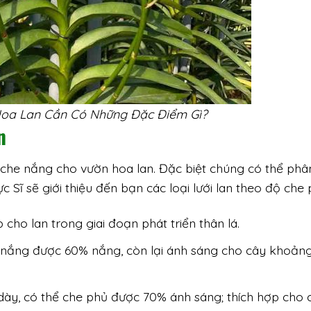
Hoa Lan Cần Có Những Đặc Điểm Gì?
n
ới che nắng cho vườn hoa lan. Đặc biệt chúng có thể phân
Sĩ sẽ giới thiệu đến bạn các loại lưới lan theo độ che 
cho lan trong giai đoạn phát triển thân lá.
ắt nắng được 60% nắng, còn lại ánh sáng cho cây khoản
 dày, có thể che phủ được 70% ánh sáng; thích hợp cho 