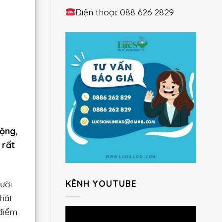
Điện thoại: 088 626 2829
rộng,
 rất
KÊNH YOUTUBE
gười
hát
 điểm