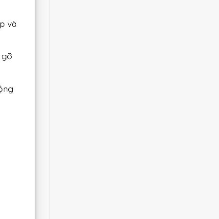
p và
 gỡ
rộng