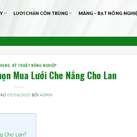
Y
LƯỚI CHẮN CÔN TRÙNG
MÀNG – BẠT NÔNG NGHI
CHUNG
,
KỸ THUẬT NÔNG NGHIỆP
họn Mua Lưới Che Nắng Cho Lan
VÀO
03/06/2025
BỞI
ADMIN
g Cho Lan?