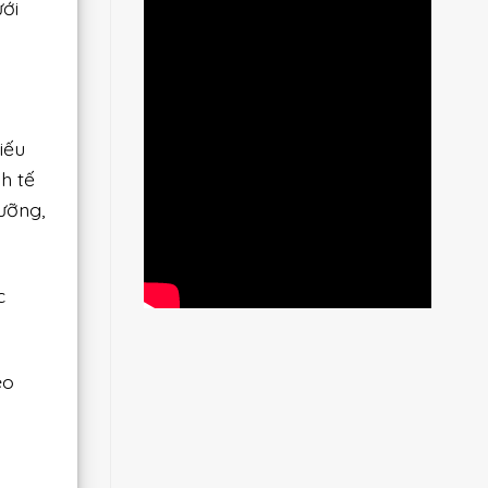
ới
iếu
h tế
ưỡng,
c
éo