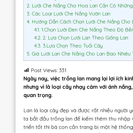
2.
Lưới Che Nắng Cho Hoa Lan Cần Có Những
3.
Các Loại Lưới Che Nắng Vườn Lan
4.
Hướng Dẫn Cách Chọn Lưới Che Nắng Cho 
4.1.
1.Chọn Lưới Đen Che Nắng Theo Độ Bề
4.2.
2. Lựa Chọn Lưới Lan Theo Giống Lan
4.3.
3.Lựa Chọn Theo Tuổi Cây
5.
Giá Lưới Lan Che Nắng Cho Lan Bao Nhiêu 
Post Views:
331
Ngày nay, việc trồng lan mang lại lợi ích k
nhưng vì là loại cây nhạy cảm với ánh nắng
quan trọng.
Lan là loại cây đẹp và được rất nhiều người yê
ta bắt đầu trồng lan để kiếm thêm thu nhập 
triển tốt thì bà con cần trang bị một hệ thốn