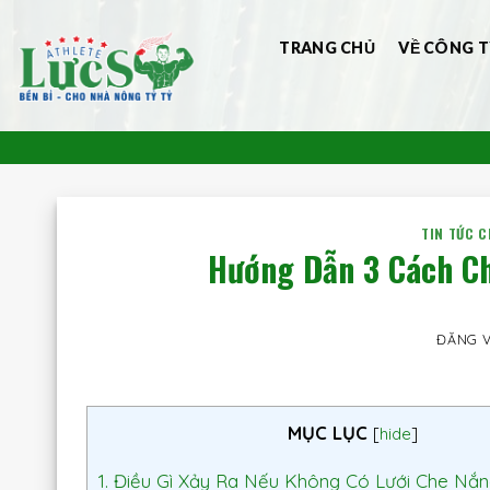
Bỏ
qua
TRANG CHỦ
VỀ CÔNG T
nội
dung
TIN TỨC 
Hướng Dẫn 3 Cách C
ĐĂNG 
MỤC LỤC
[
hide
]
1.
Điều Gì Xảy Ra Nếu Không Có Lưới Che Nắn