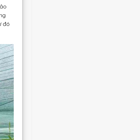
Bảo
ùng
ừ đó