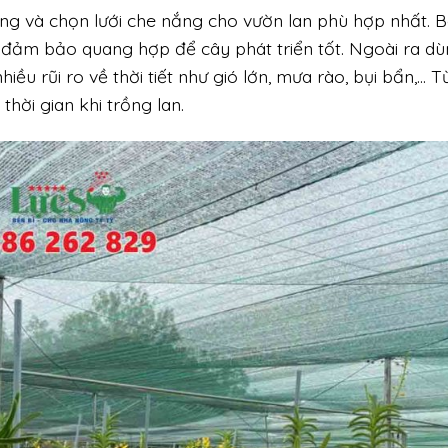
ồng và chọn lưới che nắng cho vườn lan phù hợp nhất. 
 đảm bảo quang hợp để cây phát triển tốt. Ngoài ra d
iều rũi ro về thời tiết như gió lớn, mưa rào, bụi bẩn,… T
thời gian khi trồng lan.