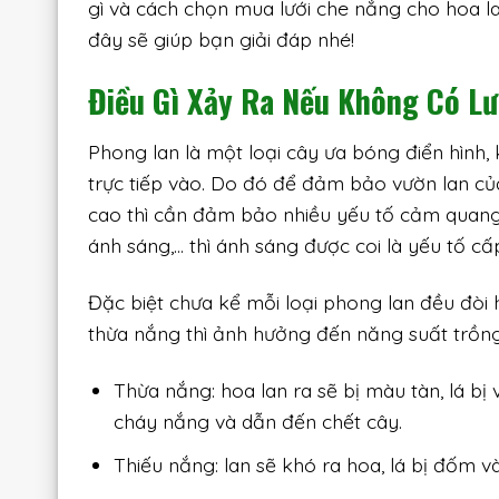
gì và cách chọn mua lưới che nắng cho hoa la
đây sẽ giúp bạn giải đáp nhé!
Điều Gì Xảy Ra Nếu Không Có L
Phong lan là một loại cây ưa bóng điển hình
trực tiếp vào. Do đó để đảm bảo vườn lan của
cao thì cần đảm bảo nhiều yếu tố cảm quang 
ánh sáng,… thì ánh sáng được coi là yếu tố cấp
Đặc biệt chưa kể mỗi loại phong lan đều đòi 
thừa nắng thì ảnh hưởng đến năng suất trồng
Thừa nắng: hoa lan ra sẽ bị màu tàn, lá bị
cháy nắng và dẫn đến chết cây.
Thiếu nắng: lan sẽ khó ra hoa, lá bị đốm