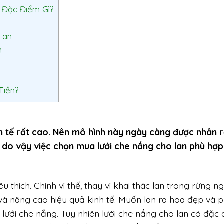
 Đặc Điểm Gì?
Lan
n
Tiền?
inh tế rất cao. Nên mô hình này ngày càng được nhân 
, do vậy việc chọn mua lưới che nắng cho lan phù hợp
u thích. Chính vì thế, thay vì khai thác lan trong rừng n
và nâng cao hiệu quả kinh tế. Muốn lan ra hoa đẹp và p
g lưới che nắng. Tuy nhiên lưới che nắng cho lan có đặc