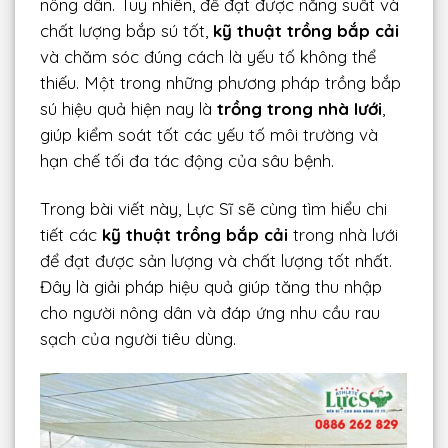
nông dân. Tuy nhiên, để đạt được năng suất và
chất lượng bắp sú tốt,
kỹ thuật trồng bắp cải
và chăm sóc đúng cách là yếu tố không thể
thiếu. Một trong những phương pháp trồng bắp
sú hiệu quả hiện nay là
trồng trong nhà lưới
,
giúp kiểm soát tốt các yếu tố môi trường và
hạn chế tối đa tác động của sâu bệnh.
Trong bài viết này, Lực Sĩ sẽ cùng tìm hiểu chi
tiết các
kỹ thuật trồng bắp cải
trong nhà lưới
để đạt được sản lượng và chất lượng tốt nhất.
Đây là giải pháp hiệu quả giúp tăng thu nhập
cho người nông dân và đáp ứng nhu cầu rau
sạch của người tiêu dùng.