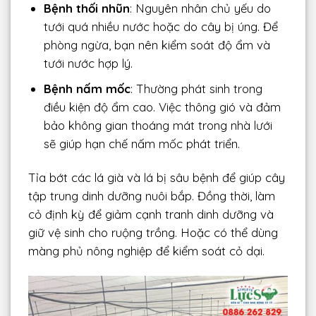
Bệnh thối nhũn
: Nguyên nhân chủ yếu do
tưới quá nhiều nước hoặc do cây bị úng. Để
phòng ngừa, bạn nên kiểm soát độ ẩm và
tưới nước hợp lý.
Bệnh nấm mốc
: Thường phát sinh trong
điều kiện độ ẩm cao. Việc thông gió và đảm
bảo không gian thoáng mát trong nhà lưới
sẽ giúp hạn chế nấm mốc phát triển.
Tỉa bớt các lá già và lá bị sâu bệnh để giúp cây
tập trung dinh dưỡng nuôi bắp. Đồng thời, làm
cỏ định kỳ để giảm cạnh tranh dinh dưỡng và
giữ vệ sinh cho ruộng trồng. Hoặc có thể dùng
màng phủ nông nghiệp để kiểm soát cỏ dại.