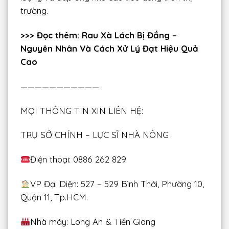
trường.
>>> Đọc thêm:
Rau Xà Lách Bị Đắng –
Nguyên Nhân Và Cách Xử Lý Đạt Hiệu Quả
Cao
———————————
MỌI THÔNG TIN XIN LIÊN HỆ:
TRỤ SỞ CHÍNH – LỰC SĨ NHÀ NÔNG
Điện thoại: 0886 262 829
VP Đại Diện: 527 – 529 Bình Thới, Phường 10,
Quận 11, Tp.HCM.
Nhà máy: Long An & Tiền Giang