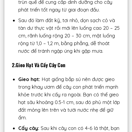
trùn quế để cung cấp dinh dưỡng cho cây
phát triển tốt ngay từ giai đoạn đầu.
Sau đó làm đất kỹ, tơi nhỏ, dọn sạch cỏ và
tàn dư thực vật rồi mới lên luống cao 20 – 25
cm, rãnh luống rộng 20 – 30 cm, mặt luống
rộng từ 1,0 – 1,2 m, bằng phẳng, dễ thoát
nước để tránh ngập úng khi gặp mưa.
2.Gieo Hạt Và Cấy Cây Con
Gieo hạt:
Hạt giống bắp sú nên được gieo
trong khay ươm để cây con phát triển mạnh
khỏe trước khi cấy ra ngoài. Bạn có thể gieo
hạt sâu khoảng 0.5-1 cm, sau đó phủ một lớp
đất mỏng lên trên và tưới nước nhẹ để giữ
ẩm.
Cấy cây:
Sau khi cây con có 4-6 lá thật, bạn