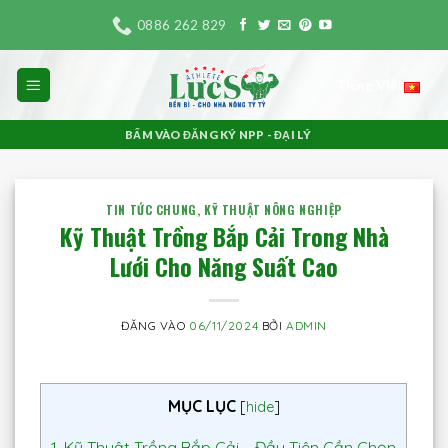
Bỏ
0886 262 829
qua
nội
Tiếng Việt
dung
BẤM VÀO ĐĂNG KÝ NPP - ĐẠI LÝ
TIN TỨC CHUNG
,
KỸ THUẬT NÔNG NGHIỆP
Kỹ Thuật Trồng Bắp Cải Trong Nhà
Lưới Cho Năng Suất Cao
ĐĂNG VÀO
06/11/2024
BỞI
ADMIN
MỤC LỤC
[
hide
]
1.
Kỹ Thuật Trồng Bắp Cải – Đầu Tiên Cần Chọn