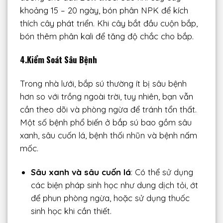
khoảng 15 – 20 ngày, bón phân NPK để kích
thích cây phát triển. Khi cây bắt đầu cuộn bắp,
bón thêm phân kali để tăng độ chắc cho bắp.
4.Kiểm Soát Sâu Bệnh
Trong nhà lưới, bắp sú thường ít bị sâu bệnh
hơn so với trồng ngoài trời, tuy nhiên, bạn vẫn
cần theo dõi và phòng ngừa để tránh tổn thất.
Một số bệnh phổ biến ở bắp sú bao gồm sâu
xanh, sâu cuốn lá, bệnh thối nhũn và bệnh nấm
mốc.
Sâu xanh và sâu cuốn lá
: Có thể sử dụng
các biện pháp sinh học như dung dịch tỏi, ớt
để phun phòng ngừa, hoặc sử dụng thuốc
sinh học khi cần thiết.