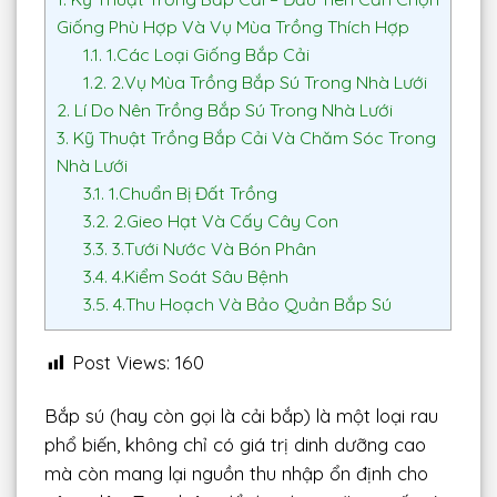
Giống Phù Hợp Và Vụ Mùa Trồng Thích Hợp
1.1.
1.Các Loại Giống Bắp Cải
1.2.
2.Vụ Mùa Trồng Bắp Sú Trong Nhà Lưới
2.
Lí Do Nên Trồng Bắp Sú Trong Nhà Lưới
3.
Kỹ Thuật Trồng Bắp Cải Và Chăm Sóc Trong
Nhà Lưới
3.1.
1.Chuẩn Bị Đất Trồng
3.2.
2.Gieo Hạt Và Cấy Cây Con
3.3.
3.Tưới Nước Và Bón Phân
3.4.
4.Kiểm Soát Sâu Bệnh
3.5.
4.Thu Hoạch Và Bảo Quản Bắp Sú
Post Views:
160
Bắp sú (hay còn gọi là cải bắp) là một loại rau
phổ biến, không chỉ có giá trị dinh dưỡng cao
mà còn mang lại nguồn thu nhập ổn định cho