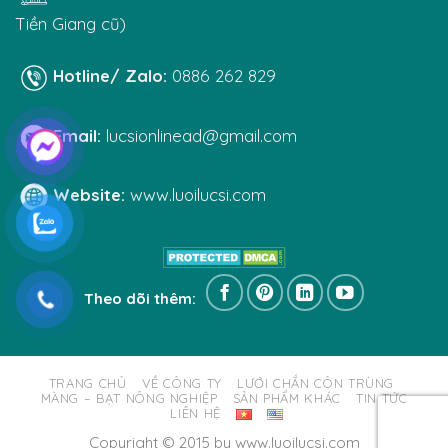
Tiền Giang cũ)
Hotline/ Zalo:
0886 262 829
Email:
lucsionlinead@gmail.com
Website:
www.luoilucsi.com
Theo dõi thêm:
TRANG CHỦ
VỀ CÔNG TY
LƯỚI CHẮN CÔN TRÙNG
MÀNG – BẠT NÔNG NGHIỆP
SẢN PHẨM KHÁC
TIN TỨC
LIÊN HỆ
Copyright © 2015 by www.luoilucsi.com