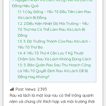
Đắng Hiệu Quả
1.1.
1.Cây Giống – Yếu Tố Đầu Tiên Làm Rau
Xà Lách Bị Đắng
1.2.
2.Điều Kiện Nhiệt Độ Môi Trường – Yếu
Tố Thứ Hai Có Thể Làm Rau Xà Lách Bị
Đắng
1.3.
3. Độ Trưởng Thành Của Rau Xà Lách –
Yếu Tố Thứ Ba
1.4.
4. Yếu Tố Thứ 4 Cần Lưu Ý Kỹ Thuật
Chăm Sóc Rau Xà Lách Không Đúng Cách
1.5.
5. Bảo Quản Rau Sau Thu Hoạch Cũng
Là Yếu Tố Quyết Định Rau Xà Lách Dễ Bị
Đắng Hay Không?
Post Views:
2.393
Rau xà lách là một loại rau có thể trồng quanh
năm và chúng chỉ thích hợp với môi trường thời