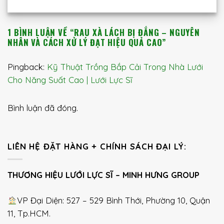
1 BÌNH LUẬN VỀ “
RAU XÀ LÁCH BỊ ĐẮNG – NGUYÊN
NHÂN VÀ CÁCH XỬ LÝ ĐẠT HIỆU QUẢ CAO
”
Pingback:
Kỹ Thuật Trồng Bắp Cải Trong Nhà Lưới
Cho Năng Suất Cao | Lưới Lực Sĩ
Bình luận đã đóng.
LIÊN HỆ ĐẶT HÀNG + CHÍNH SÁCH ĐẠI LÝ:
THƯƠNG HIỆU LƯỚI LỰC SĨ – MINH HƯNG GROUP
VP Đại Diện: 527 – 529 Bình Thới, Phường 10, Quận
11, Tp.HCM.