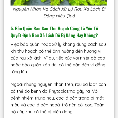
Nguyên Nhân Và Cách Xử Lý Rau Xà Lách Bị
Đắng Hiệu Quả
5. Bảo Quản Rau Sau Thu Hoạch Cũng Là Yếu Tố
Quyết Định Rau Xà Lách Dễ Bị Đắng Hay Không?
Việc bảo quản hoặc xử lý không đúng cách sau
khi thu hoạch có thể ảnh hưởng đến hương vị
của rau xà lách. Ví dụ, tiếp xúc với nhiệt độ cao
hoặc bảo quản kéo dài có thể dẫn đến vị đắng
tăng lên.
Ngoài những nguyên nhân trên, rau xà lách còn
có thể do bệnh do Phytoplasma gây ra. Với
bệnh nhiễm trùng này, các lá bên trong bị mất
màu và các lá bên ngoài trở nên còi cọc. Toàn
bộ cây rau có thể bị biến dạng.