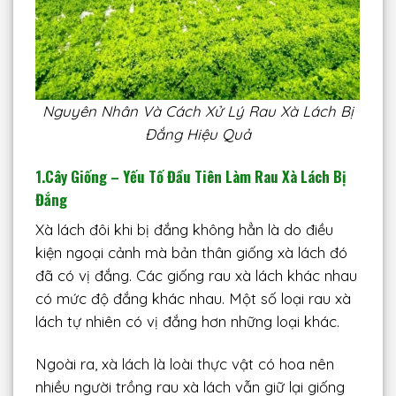
Nguyên Nhân Và Cách Xử Lý Rau Xà Lách Bị
Đắng Hiệu Quả
1.Cây Giống – Yếu Tố Đầu Tiên Làm Rau Xà Lách Bị
Đắng
Xà lách đôi khi bị đắng không hẳn là do điều
kiện ngoại cảnh mà bản thân giống xà lách đó
đã có vị đắng. Các giống rau xà lách khác nhau
có mức độ đắng khác nhau. Một số loại rau xà
lách tự nhiên có vị đắng hơn những loại khác.
Ngoài ra, xà lách là loài thực vật có hoa nên
nhiều người trồng rau xà lách vẫn giữ lại giống