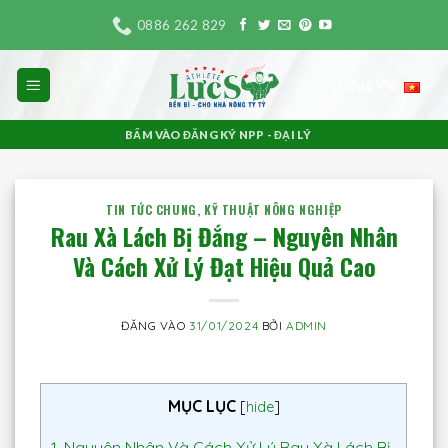
Bỏ
0886 262 829
qua
nội
Tiếng Việt
dung
BẤM VÀO ĐĂNG KÝ NPP - ĐẠI LÝ
TIN TỨC CHUNG
,
KỸ THUẬT NÔNG NGHIỆP
Rau Xà Lách Bị Đắng – Nguyên Nhân
Và Cách Xử Lý Đạt Hiệu Quả Cao
ĐĂNG VÀO
31/01/2024
BỞI
ADMIN
MỤC LỤC
[
hide
]
1.
Nguyên Nhân Và Cách Xử Lý Rau Xà Lách Bị