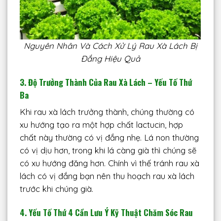
Nguyên Nhân Và Cách Xử Lý Rau Xà Lách Bị
Đắng Hiệu Quả
3. Độ Trưởng Thành Của Rau Xà Lách – Yếu Tố Thứ
Ba
Khi rau xà lách trưởng thành, chúng thường có
xu hướng tạo ra một hợp chất lactucin, hợp
chất này thường có vị đắng nhẹ. Lá non thường
có vị dịu hơn, trong khi lá càng già thì chúng sẽ
có xu hướng đăng hơn. Chính vì thế tránh rau xà
lách có vị đắng bạn nên thu hoạch rau xà lách
trước khi chúng già.
4. Yếu Tố Thứ 4 Cần Lưu Ý Kỹ Thuật Chăm Sóc Rau