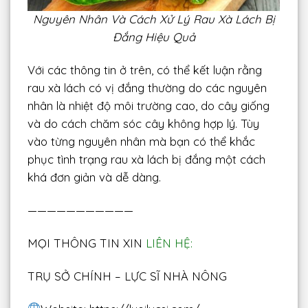
Nguyên Nhân Và Cách Xử Lý Rau Xà Lách Bị
Đắng Hiệu Quả
Với các thông tin ở trên, có thể kết luận rằng
rau xà lách có vị đắng thường do các nguyên
nhân là nhiệt độ môi trường cao, do cây giống
và do cách chăm sóc cây không hợp lý. Tùy
vào từng nguyên nhân mà bạn có thể khắc
phục tình trạng rau xà lách bị đắng một cách
khá đơn giản và dễ dàng.
———————————
MỌI THÔNG TIN XIN
LIÊN HỆ:
TRỤ SỞ CHÍNH – LỰC SĨ NHÀ NÔNG