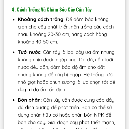
4. Cách Trồng Và Chăm Sóc Cây Cần Tây
Khoảng cách trồng:
Để đảm bảo không
gian cho cây phát triển, nên trồng cây cách
nhau khoảng 20-30 cm, hàng cách hàng
khoảng 40-50 cm.
Tưới nước:
Cần tây là loại cây ưa ẩm nhưng
không chịu được ngập úng. Do đó, cần tưới
nước đều đặn, đảm bảo độ ẩm cho đất
nhưng không để cây bị ngập. Hệ thống tưới
nhỏ giọt hoặc phun sương là lựa chọn tốt để
duy trì độ ẩm ổn định.
Bón phân:
Cần tây cần được cung cấp đầy
đủ dinh dưỡng để phát triển. Bạn có thể sử
dụng phân hữu cơ hoặc phân bón NPK để
bón cho cây. Giai đoạn cây phát triển mạnh,