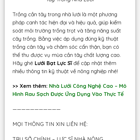
Trồng cần tây trong nhà lưới là một phương
pháp canh tác hiện đại và hiệu quả, giúp kiểm
soát môi trường trồng trọt và tăng năng suất
cây trồng. Bằng việc áp dụng đúng kỹ thuật
trồng cân tây và chăm sóc cẩn thận, bạn có
thể thu được vụ mùa cần tây chất lượng cao.
Hãy ghé
Lưới Bạt Lực Sĩ
để cập nhật thêm
nhiều thông tin kỹ thuật về nông nghiệp nhé!
>> Xem thêm:
Nhà Lưới Công Nghệ Cao – Mô
Hình Rau Sạch Được Ứng Dụng Vào Thực Tế
———————————
MỌI THÔNG TIN XIN LIÊN HỆ:
TRỤ SỞ CHÍNH – LỰC SĨ NHÀ NÔNG