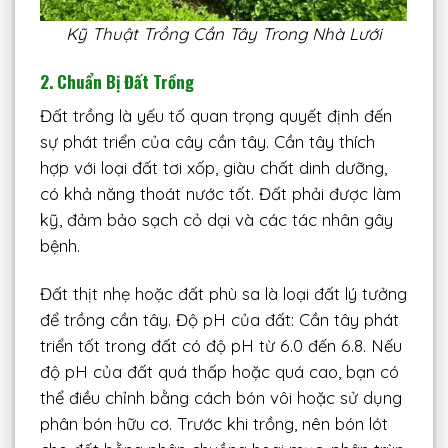
Kỹ Thuật Trồng Cần Tây Trong Nhà Lưới
2. Chuẩn Bị Đất Trồng
Đất trồng là yếu tố quan trọng quyết định đến
sự phát triển của cây cần tây. Cần tây thích
hợp với loại đất tơi xốp, giàu chất dinh dưỡng,
có khả năng thoát nước tốt. Đất phải được làm
kỹ, đảm bảo sạch cỏ dại và các tác nhân gây
bệnh.
Đất thịt nhẹ hoặc đất phù sa là loại đất lý tưởng
để trồng cần tây. Độ pH của đất: Cần tây phát
triển tốt trong đất có độ pH từ 6.0 đến 6.8. Nếu
độ pH của đất quá thấp hoặc quá cao, bạn có
thể điều chỉnh bằng cách bón vôi hoặc sử dụng
phân bón hữu cơ. Trước khi trồng, nên bón lót