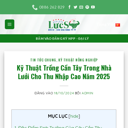
Bỏ
0886 262 829
qua
nội
Tiếng Việt
dung
BẤM VÀO ĐĂNG KÝ NPP - ĐẠI LÝ
TIN TỨC CHUNG
,
KỸ THUẬT NÔNG NGHIỆP
Kỹ Thuật Trồng Cần Tây Trong Nhà
Lưới Cho Thu Nhập Cao Năm 2025
ĐĂNG VÀO
18/10/2024
BỞI
ADMIN
MỤC LỤC
[
hide
]
1.
Đặc Điểm Sinh Trưởng Của Cây Cần Tây