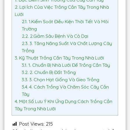
2.
Lợi Ích Của Việc Trồng Cần Tây Trong Nhà
Lưới
2.1.
1.Kiểm Soát Điều Kiện Thời Tiết Và Môi
Trường
2.2.
2.Giảm Sâu Bệnh Và Cỏ Dại
2.3.
3. Tăng Năng Suất Và Chất Lượng Cây
Trồng
3.
Kỹ Thuật Trồng Cần Tây Trong Nhà Lưới
3.1.
1. Chuẩn Bị Nhà Lưới Để Trồng Cần Tây
3.2.
2. Chuẩn Bị Đất Trồng
3.3.
3. Chọn Hạt Giống Và Gieo Trồng
3.4.
4. Cách Trồng Và Chăm Sóc Cây Cần
Tây
4.
Một Số Lưu Ý Khi Ứng Dụng Cách Trồng Cần
Tây Trong Nhà Lưới
Post Views:
215