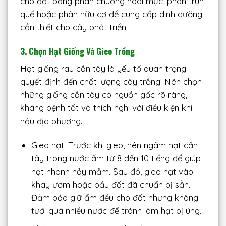
cho đất bằng phân chuồng hoai mục, phân trùn
quế hoặc phân hữu cơ để cung cấp dinh dưỡng
cần thiết cho cây phát triển.
3. Chọn Hạt Giống Và Gieo Trồng
Hạt giống rau cần tây là yếu tố quan trọng
quyết định đến chất lượng cây trồng. Nên chọn
những giống cần tây có nguồn gốc rõ ràng,
kháng bệnh tốt và thích nghi với điều kiện khí
hậu địa phương.
Gieo hạt: Trước khi gieo, nên ngâm hạt cần
tây trong nước ấm từ 8 đến 10 tiếng để giúp
hạt nhanh nảy mầm. Sau đó, gieo hạt vào
khay ươm hoặc bầu đất đã chuẩn bị sẵn.
Đảm bảo giữ ẩm đều cho đất nhưng không
tưới quá nhiều nước để tránh làm hạt bị úng.