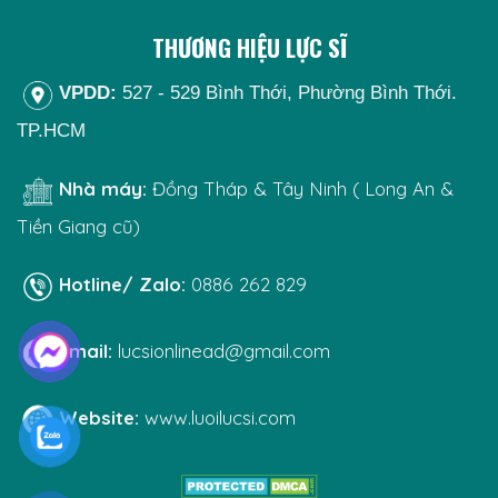
THƯƠNG HIỆU LỰC SĨ
VPDD:
527 - 529 Bình Thới, Phường Bình Thới.
TP.HCM
Nhà máy:
Đồng Tháp & Tây Ninh ( Long An &
Tiền Giang cũ)
Hotline/ Zalo:
0886 262 829
Email:
lucsionlinead@gmail.com
Website:
www.luoilucsi.com