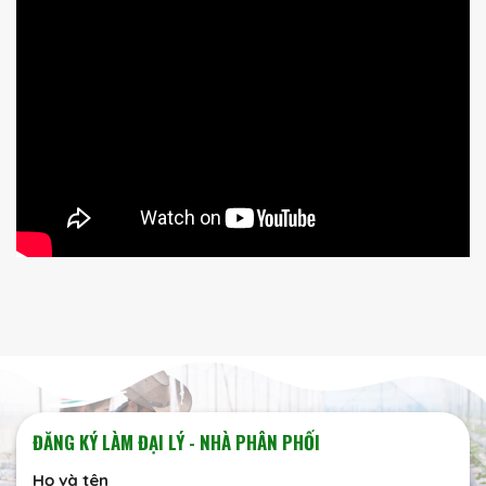
ĐĂNG KÝ LÀM ĐẠI LÝ - NHÀ PHÂN PHỐI
Họ và tên