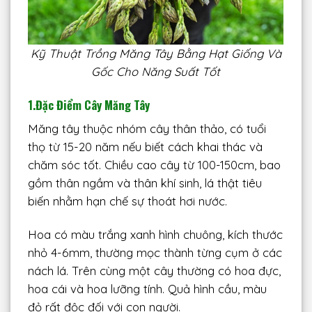
Kỹ Thuật Trồng Măng Tây Bằng Hạt Giống Và
Gốc Cho Năng Suất Tốt
1.Đặc Điểm Cây Măng Tây
Măng tây thuộc nhóm cây thân thảo, có tuổi
thọ từ 15-20 năm nếu biết cách khai thác và
chăm sóc tốt. Chiều cao cây từ 100-150cm, bao
gồm thân ngầm và thân khí sinh, lá thật tiêu
biến nhằm hạn chế sự thoát hơi nước.
Hoa có màu trắng xanh hình chuông, kích thước
nhỏ 4-6mm, thường mọc thành từng cụm ở các
nách lá. Trên cùng một cây thường có hoa đực,
hoa cái và hoa lưỡng tính. Quả hình cầu, màu
đỏ rất độc đối với con người.