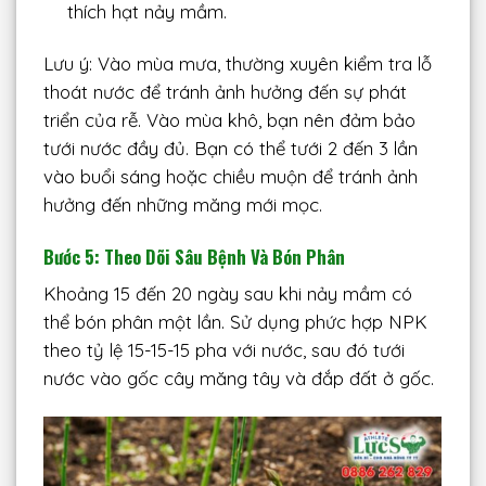
thích hạt nảy mầm.
Lưu ý: Vào mùa mưa, thường xuyên kiểm tra lỗ
thoát nước để tránh ảnh hưởng đến sự phát
triển của rễ. Vào mùa khô, bạn nên đảm bảo
tưới nước đầy đủ. Bạn có thể tưới 2 đến 3 lần
vào buổi sáng hoặc chiều muộn để tránh ảnh
hưởng đến những măng mới mọc.
Bước 5: Theo Dõi Sâu Bệnh Và Bón Phân
Khoảng 15 đến 20 ngày sau khi nảy mầm có
thể bón phân một lần. Sử dụng phức hợp NPK
theo tỷ lệ 15-15-15 pha với nước, sau đó tưới
nước vào gốc cây măng tây và đắp đất ở gốc.