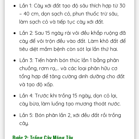
Lần 1: Cày xới đất tạo độ sâu thích hợp từ 30
– 40 cm, dọn sạch cỏ, phun thuốc trừ sâu,
làm sạch cỏ và tiếp tục cày xới đất.
Lần 2: Sau 15 ngày rải vôi đều khắp ruộng đã
cày để vôi trộn đều vào đất. Làm khô đất để
tiêu diệt mầm bệnh còn sót lại lần thứ hai.
Lần 3: Tiến hành bón thúc lần 1 bằng phân
chuồng, rơm rạ,… và các loại phân hữu cơ
tổng hợp để tăng cường dinh dưỡng cho đất
và tạo độ xốp.
Lần 4: Trước khi trồng 15 ngày, dọn cỏ lại,
cày bừa, làm luống tạo mương thoát nước.
Lần 5: Bón phân lần 2, xới đều đất rồi trồng
cây.
Bước 2: Trồng Cây Măng Tây