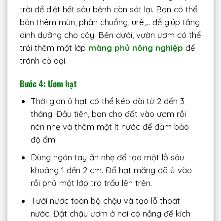
trời để diệt hết sâu bệnh còn sót lại. Bạn có thể
bón thêm mùn, phân chuồng, urê,… để giúp tăng
dinh dưỡng cho cây. Bên dưới, vườn ươm có thể
trải thêm một lớp
màng phủ nông nghiệp
để
tránh cỏ dại.
Bước 4: Ươm hạt
Thời gian ủ hạt có thể kéo dài từ 2 đến 3
tháng. Đầu tiên, bạn cho đất vào ươm rồi
nén nhẹ và thêm một ít nước để đảm bảo
độ ẩm.
Dùng ngón tay ấn nhẹ để tạo một lỗ sâu
khoảng 1 đến 2 cm. Đổ hạt măng đã ủ vào
rồi phủ một lớp tro trấu lên trên.
Tưới nước toàn bộ chậu và tạo lỗ thoát
nước. Đặt chậu ươm ở nơi có nắng để kích