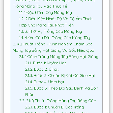
Trồng Măng Tây Vào Thực Tế
1.1.
1.Đặc Điểm Cây Măng Tây
1.2.
2.Điều Kiện Nhiệt Độ Và Độ Ẩm Thích
Hợp Cho Măng Tây Phát Triển
1.3.
3. Thời Vụ Trồng Của Măng Tây
1.4.
4.Yêu Cầu Đất Trồng Của Măng Tây
2.
Kỹ Thuật Trồng – Kinh Nghiệm Chăm Sóc
Măng Tây Bằng Hạt Giống Và Gốc Hiệu Quả
2.1.
1.Cách Trồng Măng Tây Bằng Hạt Giống
2.1.1.
Bước 1: Ngâm Hạt
2.1.2.
Bước 2: Ủ hạt
2.1.3.
Bước 3: Chuẩn Bị Đất Để Gieo Hạt
2.1.4.
Bước 4: Ươm hạt
2.1.5.
Bước 5: Theo Dõi Sâu Bệnh Và Bón
Phân
2.2.
2.Kỹ Thuật Trồng Măng Tây Bằng Gốc
2.2.1.
Bước 1: Chuẩn Bị Đất Trồng