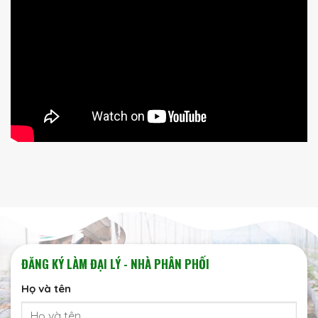
ĐĂNG KÝ LÀM ĐẠI LÝ - NHÀ PHÂN PHỐI
Họ và tên