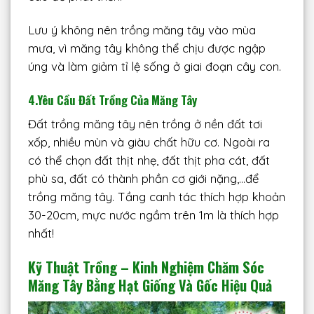
Lưu ý không nên trồng măng tây vào mùa
mưa, vì măng tây không thể chịu được ngập
úng và làm giảm tỉ lệ sống ở giai đoạn cây con.
4.Yêu Cầu Đất Trồng Của Măng Tây
Đất trồng măng tây nên trồng ở nền đất tơi
xốp, nhiều mùn và giàu chất hữu cơ. Ngoài ra
có thể chọn đất thịt nhẹ, đất thịt pha cát, đất
phù sa, đất có thành phần cơ giới nặng,…để
trồng măng tây. Tầng canh tác thích hợp khoản
30-20cm, mực nước ngầm trên 1m là thích hợp
nhất!
Kỹ Thuật Trồng – Kinh Nghiệm Chăm Sóc
Măng Tây Bằng Hạt Giống Và Gốc Hiệu Quả