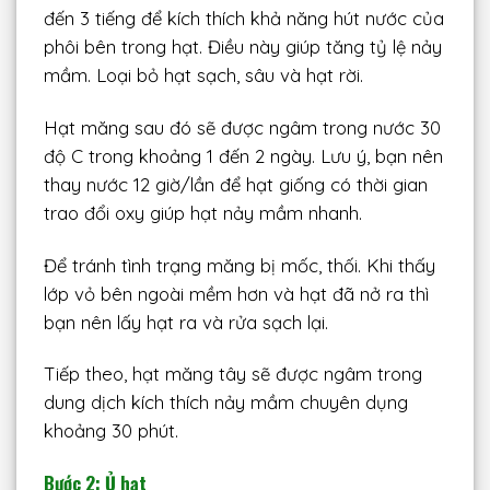
đến 3 tiếng để kích thích khả năng hút nước của
phôi bên trong hạt. Điều này giúp tăng tỷ lệ nảy
mầm. Loại bỏ hạt sạch, sâu và hạt rời.
Hạt măng sau đó sẽ được ngâm trong nước 30
độ C trong khoảng 1 đến 2 ngày. Lưu ý, bạn nên
thay nước 12 giờ/lần để hạt giống có thời gian
trao đổi oxy giúp hạt nảy mầm nhanh.
Để tránh tình trạng măng bị mốc, thối. Khi thấy
lớp vỏ bên ngoài mềm hơn và hạt đã nở ra thì
bạn nên lấy hạt ra và rửa sạch lại.
Tiếp theo, hạt măng tây sẽ được ngâm trong
dung dịch kích thích nảy mầm chuyên dụng
khoảng 30 phút.
Bước 2: Ủ hạt