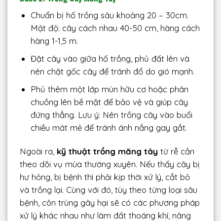
Chuẩn bị hố trồng sâu khoảng 20 – 30cm.
Mật độ: cây cách nhau 40-50 cm, hàng cách
hàng 1-1,5 m.
Đặt cây vào giữa hố trồng, phủ đất lên và
nén chặt gốc cây để tránh đổ do gió mạnh.
Phủ thêm một lớp mùn hữu cơ hoặc phân
chuồng lên bề mặt để bảo vệ và giúp cây
đứng thẳng. Lưu ý: Nên trồng cây vào buổi
chiều mát mẻ để tránh ánh nắng gay gắt.
Ngoài ra,
kỹ thuật trồng măng tây
từ rễ cần
theo dõi vụ mùa thường xuyên. Nếu thấy cây bị
hư hỏng, bị bệnh thì phải kịp thời xử lý, cắt bỏ
và trồng lại. Cùng với đó, tùy theo từng loại sâu
bệnh, côn trùng gây hại sẽ có các phương pháp
xử lý khác nhau như làm đất thoáng khí, nâng