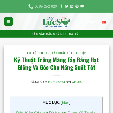
Bỏ
0886 262 829
qua
nội
Tiếng Việt
dung
BẤM VÀO ĐĂNG KÝ NPP - ĐẠI LÝ
TIN TỨC CHUNG
,
KỸ THUẬT NÔNG NGHIỆP
Kỹ Thuật Trồng Măng Tây Bằng Hạt
Giống Và Gốc Cho Năng Suất Tốt
ĐĂNG VÀO
17/01/2024
BỞI
ADMIN
MỤC LỤC
[
hide
]
1.
Điều Kiện Cần Và Đủ Khi Áp Dụng Kỹ Thuật