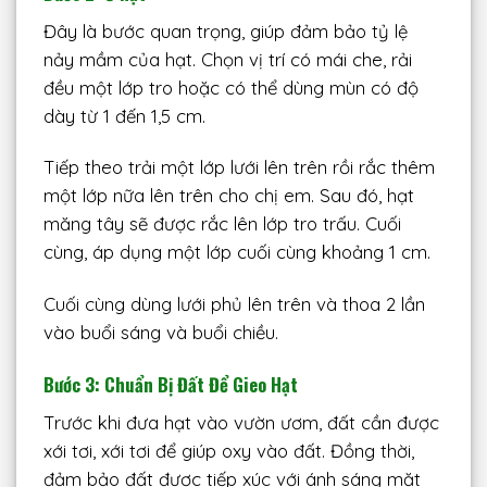
Đây là bước quan trọng, giúp đảm bảo tỷ lệ
nảy mầm của hạt. Chọn vị trí có mái che, rải
đều một lớp tro hoặc có thể dùng mùn có độ
dày từ 1 đến 1,5 cm.
Tiếp theo trải một lớp lưới lên trên rồi rắc thêm
một lớp nữa lên trên cho chị em. Sau đó, hạt
măng tây sẽ được rắc lên lớp tro trấu. Cuối
cùng, áp dụng một lớp cuối cùng khoảng 1 cm.
Cuối cùng dùng lưới phủ lên trên và thoa 2 lần
vào buổi sáng và buổi chiều.
Bước 3: Chuẩn Bị Đất Để Gieo Hạt
Trước khi đưa hạt vào vườn ươm, đất cần được
xới tơi, xới tơi để giúp oxy vào đất. Đồng thời,
đảm bảo đất được tiếp xúc với ánh sáng mặt