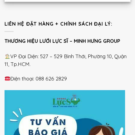
LIÊN HỆ ĐẶT HÀNG + CHÍNH SÁCH ĐẠI LÝ:
THƯƠNG HIỆU LƯỚI LỰC SĨ – MINH HƯNG GROUP
VP Đại Diện: 527 – 529 Bình Thới, Phường 10, Quận
11, Tp.HCM.
Điện thoại: 088 626 2829