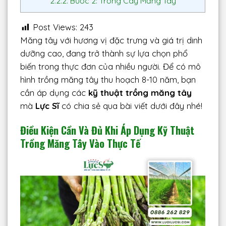
2.2.2.
Bước 2: Trồng Cây Măng Tây
Post Views:
243
Măng tây với hương vị đặc trưng và giá trị dinh
dưỡng cao, đang trở thành sự lựa chọn phổ
biến trong thực đơn của nhiều người. Để có mô
hình trồng măng tây thu hoạch 8-10 năm, bạn
cần áp dụng các
kỹ thuật trồng măng tây
mà
Lực Sĩ
có chia sẻ qua bài viết dưới đây nhé!
Điều Kiện Cần Và Đủ Khi Áp Dụng Kỹ Thuật
Trồng Măng Tây Vào Thực Tế