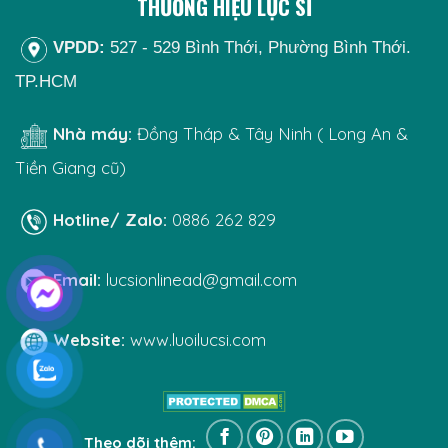
THƯƠNG HIỆU LỰC SĨ
VPDD:
527 - 529 Bình Thới, Phường Bình Thới.
TP.HCM
Nhà máy:
Đồng Tháp & Tây Ninh ( Long An &
Tiền Giang cũ)
Hotline/ Zalo:
0886 262 829
Email:
lucsionlinead@gmail.com
Website:
www.luoilucsi.com
Theo dõi thêm: