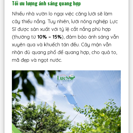
Tối ưu lượng ánh sáng quang hợp
Nhiều nhà vườn lo ngại việc căng lưới sẽ làm
cây thiếu nắng. Tuy nhiên, lưới nông nghiệp Lực
Sĩ được sản xuất với tỷ lệ cắt nắng phù hợp
(thường từ
10% – 15%
), đảm bảo ánh sáng vẫn
xuyên qua và khuếch tán đều. Cây mận vẫn
nhận đủ quang phổ để quang hợp, cho quả to,
mã đẹp và ngọt nước.