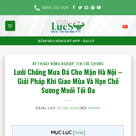
Bỏ
0886 262 829
qua
nội
Tiếng Việt
dung
BẤM VÀO ĐĂNG KÝ NPP - ĐẠI LÝ
KỸ THUẬT NÔNG NGHIỆP
,
TIN TỨC CHUNG
Lưới Chống Mưa Đá Cho Mận Hà Nội –
Giải Pháp Khi Giao Mùa Và Hạn Chế
Sương Muối Tối Đa
ĐĂNG VÀO
20/04/2026
BỞI
ADMIN
MỤC LỤC
[
hide
]