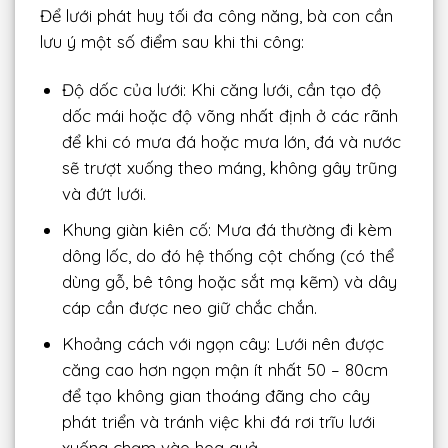
Để lưới phát huy tối đa công năng, bà con cần
lưu ý một số điểm sau khi thi công:
Độ dốc của lưới: Khi căng lưới, cần tạo độ
dốc mái hoặc độ võng nhất định ở các rãnh
để khi có mưa đá hoặc mưa lớn, đá và nước
sẽ trượt xuống theo máng, không gây trũng
và đứt lưới.
Khung giàn kiên cố: Mưa đá thường đi kèm
dông lốc, do đó hệ thống cột chống (có thể
dùng gỗ, bê tông hoặc sắt mạ kẽm) và dây
cáp cần được neo giữ chắc chắn.
Khoảng cách với ngọn cây: Lưới nên được
căng cao hơn ngọn mận ít nhất 50 – 80cm
để tạo không gian thoáng đãng cho cây
phát triển và tránh việc khi đá rơi trĩu lưới
xuống chạm vào hoa quả.