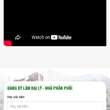
ĐĂNG KÝ LÀM ĐẠI LÝ - NHÀ PHÂN PHỐI
Họ và tên