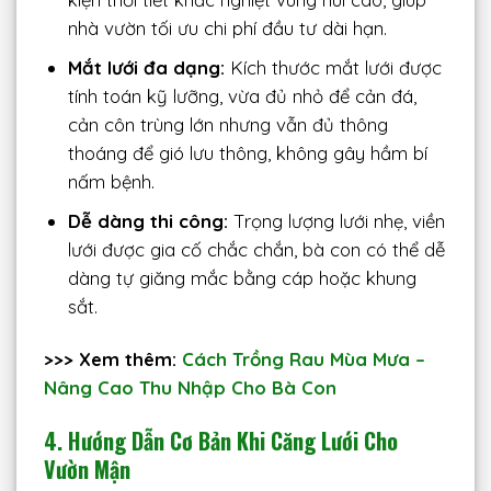
nhà vườn tối ưu chi phí đầu tư dài hạn.
Mắt lưới đa dạng:
Kích thước mắt lưới được
tính toán kỹ lưỡng, vừa đủ nhỏ để cản đá,
cản côn trùng lớn nhưng vẫn đủ thông
thoáng để gió lưu thông, không gây hầm bí
nấm bệnh.
Dễ dàng thi công:
Trọng lượng lưới nhẹ, viền
lưới được gia cố chắc chắn, bà con có thể dễ
dàng tự giăng mắc bằng cáp hoặc khung
sắt.
>>> Xem thêm:
Cách Trồng Rau Mùa Mưa –
Nâng Cao Thu Nhập Cho Bà Con
4. Hướng Dẫn Cơ Bản Khi Căng Lưới Cho
Vườn Mận