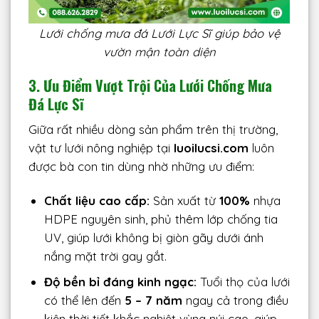
Lưới chống mưa đá Lưới Lực Sĩ giúp bảo vệ
vườn mận toàn diện
3. Ưu Điểm Vượt Trội Của Lưới Chống Mưa
Đá Lực Sĩ
Giữa rất nhiều dòng sản phẩm trên thị trường,
vật tư lưới nông nghiệp tại
luoilucsi.com
luôn
được bà con tin dùng nhờ những ưu điểm:
Chất liệu cao cấp:
Sản xuất từ
100%
nhựa
HDPE nguyên sinh, phủ thêm lớp chống tia
UV, giúp lưới không bị giòn gãy dưới ánh
nắng mặt trời gay gắt.
Độ bền bỉ đáng kinh ngạc:
Tuổi thọ của lưới
có thể lên đến
5 – 7 năm
ngay cả trong điều
kiện thời tiết khắc nghiệt vùng núi cao, giúp