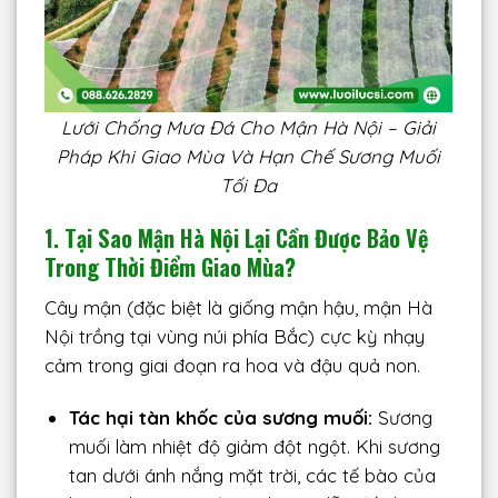
Lưới Chống Mưa Đá Cho Mận Hà Nội – Giải
Pháp Khi Giao Mùa Và Hạn Chế Sương Muối
Tối Đa
1. Tại Sao Mận Hà Nội Lại Cần Được Bảo Vệ
Trong Thời Điểm Giao Mùa?
Cây mận (đặc biệt là giống mận hậu, mận Hà
Nội trồng tại vùng núi phía Bắc) cực kỳ nhạy
cảm trong giai đoạn ra hoa và đậu quả non.
Tác hại tàn khốc của sương muối:
Sương
muối làm nhiệt độ giảm đột ngột. Khi sương
tan dưới ánh nắng mặt trời, các tế bào của