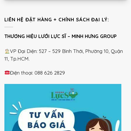
LIÊN HỆ ĐẶT HÀNG + CHÍNH SÁCH ĐẠI LÝ:
THƯƠNG HIỆU LƯỚI LỰC SĨ – MINH HƯNG GROUP
VP Đại Diện: 527 – 529 Bình Thới, Phường 10, Quận
11, Tp.HCM.
Điện thoại: 088 626 2829