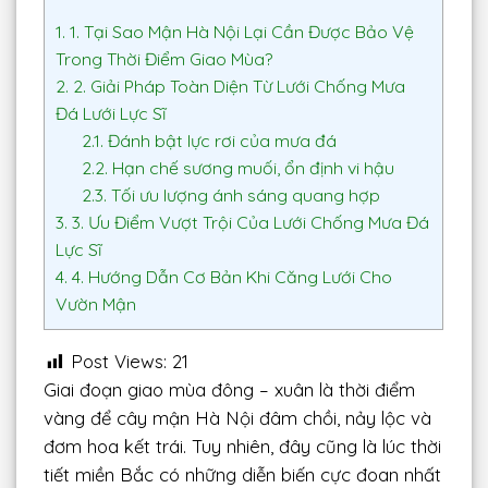
1.
1. Tại Sao Mận Hà Nội Lại Cần Được Bảo Vệ
Trong Thời Điểm Giao Mùa?
2.
2. Giải Pháp Toàn Diện Từ Lưới Chống Mưa
Đá Lưới Lực Sĩ
2.1.
Đánh bật lực rơi của mưa đá
2.2.
Hạn chế sương muối, ổn định vi hậu
2.3.
Tối ưu lượng ánh sáng quang hợp
3.
3. Ưu Điểm Vượt Trội Của Lưới Chống Mưa Đá
Lực Sĩ
4.
4. Hướng Dẫn Cơ Bản Khi Căng Lưới Cho
Vườn Mận
Post Views:
21
Giai đoạn giao mùa đông – xuân là thời điểm
vàng để cây mận Hà Nội đâm chồi, nảy lộc và
đơm hoa kết trái. Tuy nhiên, đây cũng là lúc thời
tiết miền Bắc có những diễn biến cực đoan nhất