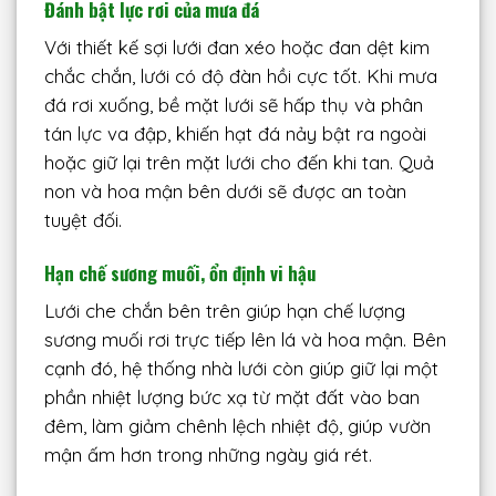
Đánh bật lực rơi của mưa đá
Với thiết kế sợi lưới đan xéo hoặc đan dệt kim
chắc chắn, lưới có độ đàn hồi cực tốt. Khi mưa
đá rơi xuống, bề mặt lưới sẽ hấp thụ và phân
tán lực va đập, khiến hạt đá nảy bật ra ngoài
hoặc giữ lại trên mặt lưới cho đến khi tan. Quả
non và hoa mận bên dưới sẽ được an toàn
tuyệt đối.
Hạn chế sương muối, ổn định vi hậu
Lưới che chắn bên trên giúp hạn chế lượng
sương muối rơi trực tiếp lên lá và hoa mận. Bên
cạnh đó, hệ thống nhà lưới còn giúp giữ lại một
phần nhiệt lượng bức xạ từ mặt đất vào ban
đêm, làm giảm chênh lệch nhiệt độ, giúp vườn
mận ấm hơn trong những ngày giá rét.