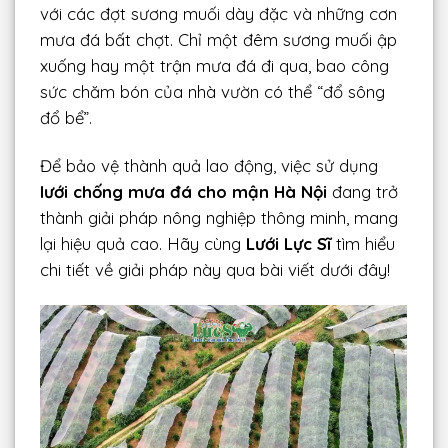
với các đợt sương muối dày đặc và những cơn
mưa đá bất chợt. Chỉ một đêm sương muối ập
xuống hay một trận mưa đá đi qua, bao công
sức chăm bón của nhà vườn có thể “đổ sông
đổ bể”.
Để bảo vệ thành quả lao động, việc sử dụng
lưới chống mưa đá cho mận Hà Nội
đang trở
thành giải pháp nông nghiệp thông minh, mang
lại hiệu quả cao. Hãy cùng
Lưới Lực Sĩ
tìm hiểu
chi tiết về giải pháp này qua bài viết dưới đây!