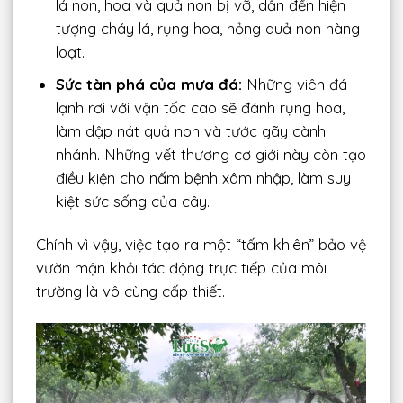
lá non, hoa và quả non bị vỡ, dẫn đến hiện
tượng cháy lá, rụng hoa, hỏng quả non hàng
loạt.
Sức tàn phá của mưa đá:
Những viên đá
lạnh rơi với vận tốc cao sẽ đánh rụng hoa,
làm dập nát quả non và tước gãy cành
nhánh. Những vết thương cơ giới này còn tạo
điều kiện cho nấm bệnh xâm nhập, làm suy
kiệt sức sống của cây.
Chính vì vậy, việc tạo ra một “tấm khiên” bảo vệ
vườn mận khỏi tác động trực tiếp của môi
trường là vô cùng cấp thiết.