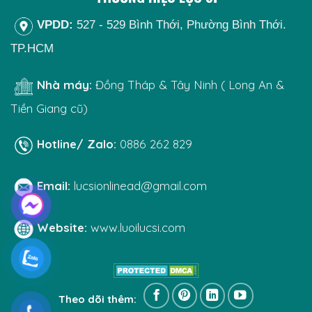
VPDD:
527 - 529 Bình Thới, Phường Bình Thới.
TP.HCM
Nhà máy:
Đồng Tháp & Tây Ninh ( Long An &
Tiền Giang cũ)
Hotline/ Zalo:
0886 262 829
Email:
lucsionlinead@gmail.com
Website:
www.luoilucsi.com
Theo dõi thêm: