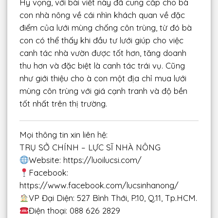
Hy vọng, với bài viết này đã cung cấp cho bà
con nhà nông về cái nhìn khách quan về đặc
điểm của lưới mùng chống côn trùng, từ đó bà
con có thể thấy khi đầu tư lưới giúp cho việc
canh tác nhà vườn được tốt hơn, tăng doanh
thu hơn và đặc biệt là canh tác trái vụ. Cũng
như giới thiệu cho à con một địa chỉ mua lưới
mùng côn trùng với giá cạnh tranh và độ bền
tốt nhất trên thị trường.
Mọi thông tin xin liên hệ:
TRỤ SỞ CHÍNH – LỰC SĨ NHÀ NÔNG
Website: https://luoilucsi.com/
Facebook:
https://www.facebook.com/lucsinhanong/
VP Đại Diện: 527 Bình Thới, P.10, Q.11, Tp.HCM.
Điện thoại: 088 626 2829