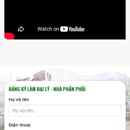
ĐĂNG KÝ LÀM ĐẠI LÝ - NHÀ PHÂN PHỐI
Họ và tên
Điện thoại