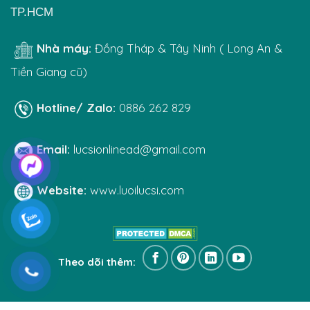
TP.HCM
Nhà máy:
Đồng Tháp & Tây Ninh ( Long An &
Tiền Giang cũ)
Hotline/ Zalo:
0886 262 829
Email:
lucsionlinead@gmail.com
Website:
www.luoilucsi.com
Theo dõi thêm: