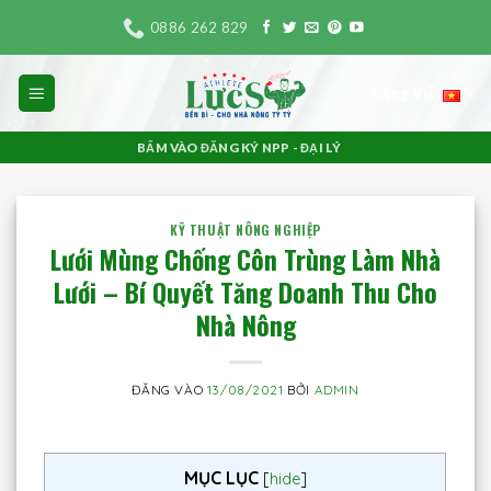
Bỏ
0886 262 829
qua
nội
Tiếng Việt
dung
BẤM VÀO ĐĂNG KÝ NPP - ĐẠI LÝ
KỸ THUẬT NÔNG NGHIỆP
Lưới Mùng Chống Côn Trùng Làm Nhà
Lưới – Bí Quyết Tăng Doanh Thu Cho
Nhà Nông
ĐĂNG VÀO
13/08/2021
BỞI
ADMIN
MỤC LỤC
[
hide
]