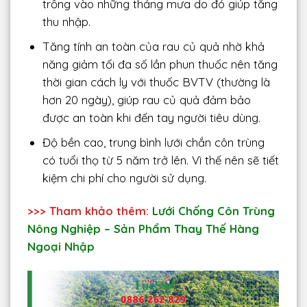
trồng vào những tháng mưa do đó giúp tăng
thu nhập.
Tăng tính an toàn của rau củ quả nhờ khả
năng giảm tối đa số lần phun thuốc nên tăng
thời gian cách ly với thuốc BVTV (thường là
hơn 20 ngày), giúp rau củ quả đảm bảo
được an toàn khi đến tay người tiêu dùng.
Độ bền cao, trung bình lưới chắn côn trùng
có tuổi thọ từ 5 năm trở lên. Vì thế nên sẽ tiết
kiệm chi phí cho người sử dụng.
>>> Tham khảo thêm:
Lưới Chống Côn Trùng
Nông Nghiệp – Sản Phẩm Thay Thế Hàng
Ngoại Nhập