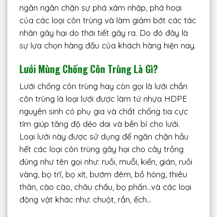
ngăn ngăn chặn sự phá xâm nhập, phá hoại
của các loại côn trùng và làm giảm bớt các tác
nhân gây hại do thời tiết gây ra. Do đó đây là
sự lựa chọn hàng đầu của khách hàng hiện nay.
Lưới Mùng Chống Côn Trùng Là Gì
?
Lưới chống côn trùng hay còn gọi là lưới chắn
côn trùng là loại lưới được làm từ nhựa HDPE
nguyên sinh có phụ gia và chất chống tia cực
tím giúp tăng độ dẻo dai và bền bỉ cho lưới.
Loại lưới này được sử dụng để ngăn chặn hầu
hết các loại côn trùng gây hại cho cây trồng
đúng như tên gọi như: ruồi, muỗi, kiến, gián, ruồi
vàng, bọ trĩ, bọ xít, bướm đêm, bồ hóng, thiêu
thân, cào cào, châu chấu, bọ phấn…và các loại
động vật khác như: chuột, rắn, ếch…