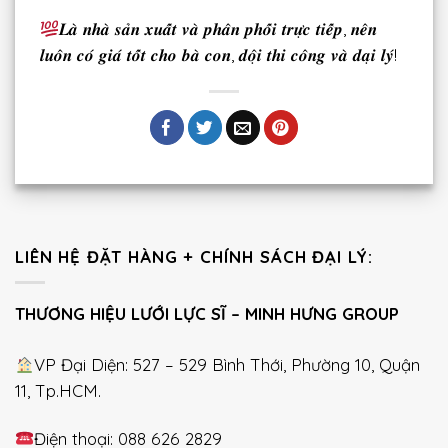
𝑳𝒂̀ 𝒏𝒉𝒂̀ 𝒔𝒂̉𝒏 𝒙𝒖𝒂̂́𝒕 𝒗𝒂̀ 𝒑𝒉𝒂̂𝒏 𝒑𝒉𝒐̂́𝒊 𝒕𝒓𝒖̛̣𝒄 𝒕𝒊𝒆̂́𝒑, 𝒏𝒆̂𝒏
𝒍𝒖𝒐̂𝒏 𝒄𝒐́ 𝒈𝒊𝒂́ 𝒕𝒐̂́𝒕 𝒄𝒉𝒐 𝒃𝒂̀ 𝒄𝒐𝒏, 𝒅𝒐̣̂𝒊 𝒕𝒉𝒊 𝒄𝒐̂𝒏𝒈 𝒗𝒂̀ 𝒅𝒂̣𝒊 𝒍𝒚́!
LIÊN HỆ ĐẶT HÀNG + CHÍNH SÁCH ĐẠI LÝ:
THƯƠNG HIỆU LƯỚI LỰC SĨ – MINH HƯNG GROUP
VP Đại Diện: 527 – 529 Bình Thới, Phường 10, Quận
11, Tp.HCM.
Điện thoại: 088 626 2829