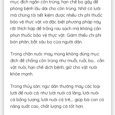
mục đích ngăn côn trùng, hạn chế bọ gậy để
phòng bệnh lâu dài cho côn trùng. Nhờ có lưới
mà chúng tôi tiết kiệm được nhiều chi phí thuốc
bảo vệ thực vật và đặc biệt phương pháp này
rất thích hợp để trồng rau sạch mà không cần
phun thuốc bảo vệ thực vật. Giảm thiểu chi phí
bón phân, bắt sâu bọ của người dân.
Trong chăn nuôi: may mùng không đúng mục
đích để chống côn trùng như muỗi, ruồi, bọ… cắn
vật nuôi, hạn chế dịch bệnh, giữ cho vật nuôi
khỏe mạnh.
Trong thủy sản: ngư dân thường may các loại
lưới để nuôi cá: như lưới nuôi cá lăng, lưới nuôi
cá bống tượng, lưới nuôi cá trê,… giúp bà con có
năng suất cao, chất lượng cá tốt hơn.