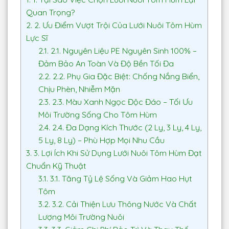
Quan Trọng?
2.
2. Ưu Điểm Vượt Trội Của Lưới Nuôi Tôm Hùm
Lực Sĩ
2.1.
2.1. Nguyên Liệu PE Nguyên Sinh 100% –
Đảm Bảo An Toàn Và Độ Bền Tối Đa
2.2.
2.2. Phụ Gia Đặc Biệt: Chống Nắng Biển,
Chịu Phèn, Nhiễm Mặn
2.3.
2.3. Màu Xanh Ngọc Độc Đáo – Tối Ưu
Môi Trường Sống Cho Tôm Hùm
2.4.
2.4. Đa Dạng Kích Thước (2 Ly, 3 Ly, 4 Ly,
5 Ly, 8 Ly) – Phù Hợp Mọi Nhu Cầu
3.
3. Lợi Ích Khi Sử Dụng Lưới Nuôi Tôm Hùm Đạt
Chuẩn Kỹ Thuật
3.1.
3.1. Tăng Tỷ Lệ Sống Và Giảm Hao Hụt
Tôm
3.2.
3.2. Cải Thiện Lưu Thông Nước Và Chất
Lượng Môi Trường Nuôi