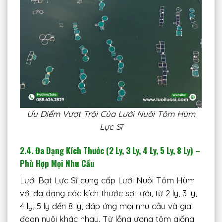
Ưu Điểm Vượt Trội Của Lưới Nuôi Tôm Hùm
Lực Sĩ
2.4. Đa Dạng Kích Thước (2 Ly, 3 Ly, 4 Ly, 5 Ly, 8 Ly) –
Phù Hợp Mọi Nhu Cầu
Lưới Bạt Lực Sĩ cung cấp Lưới Nuôi Tôm Hùm
với đa dạng các kích thước sợi lưới, từ 2 ly, 3 ly,
4 ly, 5 ly đến 8 ly, đáp ứng mọi nhu cầu và giai
đoạn nuôi khác nhau. Từ lồng ương tôm giống