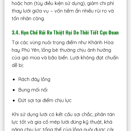
hoặc hơn (tùy điều kiện sử dụng), giảm chi phí
thay lưới giữa vụ – vốn tiềm ẩn nhiều rủi ro và
tốn nhân công.
3.4. Hạn Chế Rủi Ro Thiệt Hại Do Thời Tiết Cực Đoan
Tại các vùng nuôi trọng điểm như Khánh Hòa
hay Phú Yên, lồng bè thường chịu ảnh hưởng
của gió mùa và bão biển. Lưới không đạt chuẩn
dễ bị:
Rách đáy lồng
Bung mối nối
Đứt sợi tại điểm chịu lực
Khi sử dụng lưới có kết cấu sợi chắc, phân tán
lực tốt và gia cố mép lưới đúng kỹ thuật, khả
năng chịu lực tổng thể của lồng nuôi được cải