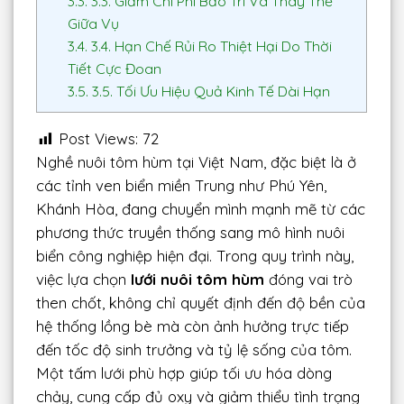
3.3.
3.3. Giảm Chi Phí Bảo Trì Và Thay Thế
Giữa Vụ
3.4.
3.4. Hạn Chế Rủi Ro Thiệt Hại Do Thời
Tiết Cực Đoan
3.5.
3.5. Tối Ưu Hiệu Quả Kinh Tế Dài Hạn
Post Views:
72
Nghề nuôi tôm hùm tại Việt Nam, đặc biệt là ở
các tỉnh ven biển miền Trung như Phú Yên,
Khánh Hòa, đang chuyển mình mạnh mẽ từ các
phương thức truyền thống sang mô hình nuôi
biển công nghiệp hiện đại. Trong quy trình này,
việc lựa chọn
lưới nuôi tôm hùm
đóng vai trò
then chốt, không chỉ quyết định đến độ bền của
hệ thống lồng bè mà còn ảnh hưởng trực tiếp
đến tốc độ sinh trưởng và tỷ lệ sống của tôm.
Một tấm lưới phù hợp giúp tối ưu hóa dòng
chảy, cung cấp đủ oxy và giảm thiểu tình trạng