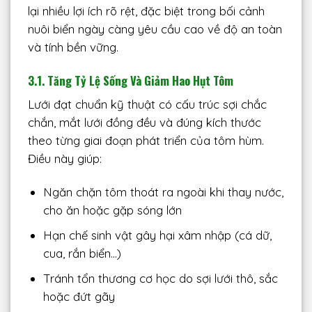
lại nhiều lợi ích rõ rệt, đặc biệt trong bối cảnh
nuôi biển ngày càng yêu cầu cao về độ an toàn
và tính bền vững.
3.1. Tăng Tỷ Lệ Sống Và Giảm Hao Hụt Tôm
Lưới đạt chuẩn kỹ thuật có cấu trúc sợi chắc
chắn, mắt lưới đồng đều và đúng kích thước
theo từng giai đoạn phát triển của tôm hùm.
Điều này giúp:
Ngăn chặn tôm thoát ra ngoài khi thay nước,
cho ăn hoặc gặp sóng lớn
Hạn chế sinh vật gây hại xâm nhập (cá dữ,
cua, rắn biển…)
Tránh tổn thương cơ học do sợi lưới thô, sắc
hoặc đứt gãy