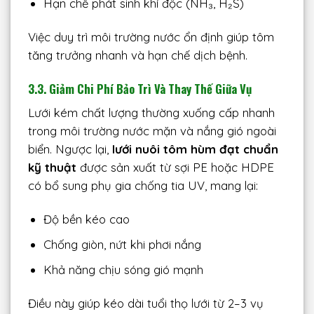
Hạn chế phát sinh khí độc (NH₃, H₂S)
Việc duy trì môi trường nước ổn định giúp tôm
tăng trưởng nhanh và hạn chế dịch bệnh.
3.3. Giảm Chi Phí Bảo Trì Và Thay Thế Giữa Vụ
Lưới kém chất lượng thường xuống cấp nhanh
trong môi trường nước mặn và nắng gió ngoài
biển. Ngược lại,
lưới nuôi tôm hùm đạt chuẩn
kỹ thuật
được sản xuất từ sợi PE hoặc HDPE
có bổ sung phụ gia chống tia UV, mang lại:
Độ bền kéo cao
Chống giòn, nứt khi phơi nắng
Khả năng chịu sóng gió mạnh
Điều này giúp kéo dài tuổi thọ lưới từ 2–3 vụ