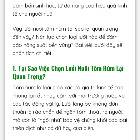
bám bẩn sinh học, từ đó nâng cao hiệu quả kinh
tế cho người nuôi.
Vậy lưới nuôi tôm hùm tại sao lại quan trọng
đến vậy? Nên lựa chọn loại lưới nào để đảm
bảo năng suất bền vững? Bài viết dưới đây sẽ
phân tích chi tiết.
1. Tại Sao Việc Chọn Lưới Nuôi Tôm Hùm Lại
Quan Trọng?
Tôm hùm là loài giáp xác có giá trị kinh tế cao
nhưng lại rất nhạy cảm với môi trường nước và
các tác động vật lý. Lưới lồng bè không đơn
thuần là rào chắn để ngăn tôm thoát ra ngoài,
mà còn là “ngôi nhà” bảo vệ chúng khỏi các loài
thiên địch như cá dữ hay cua biển.