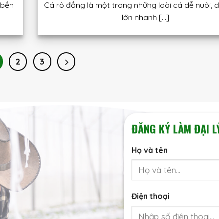
“bền
Cá rô đồng là một trong những loài cá dễ nuôi, 
lớn nhanh [...]
2
3
ĐĂNG KÝ LÀM ĐẠI L
Họ và tên
Điện thoại