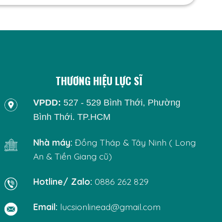
THƯƠNG HIỆU LỰC SĨ
VPDD:
527 - 529 Bình Thới, Phường
Bình Thới. TP.HCM
Nhà máy:
Đồng Tháp & Tây Ninh ( Long
An & Tiền Giang cũ)
Hotline/ Zalo:
0886 262 829
Email:
lucsionlinead@gmail.com