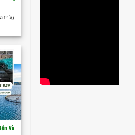
à thủy
Bền Và