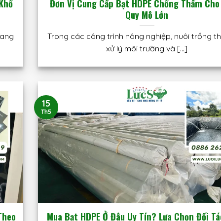
 Khổ
Đơn Vị Cung Cấp Bạt HDPE Chống Thấm Cho
Quy Mô Lớn
rang
Trong các công trình nông nghiệp, nuôi trồng th
xử lý môi trường và [...]
15
Th5
Theo
Mua Bạt HDPE Ở Đâu Uy Tín? Lựa Chọn Đối T