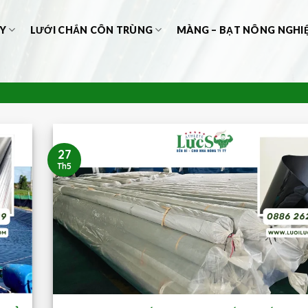
Y
LƯỚI CHẮN CÔN TRÙNG
MÀNG – BẠT NÔNG NGHI
27
Th5