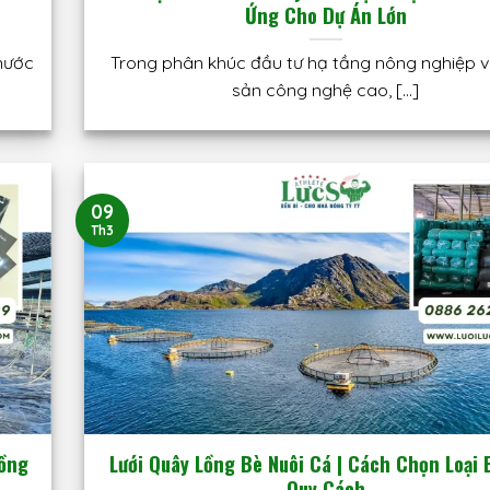
Ứng Cho Dự Án Lớn
nước
Trong phân khúc đầu tư hạ tầng nông nghiệp v
sản công nghệ cao, [...]
09
Th3
rồng
Lưới Quây Lồng Bè Nuôi Cá | Cách Chọn Loại 
Quy Cách