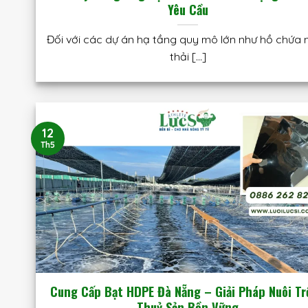
Yêu Cầu
Đối với các dự án hạ tầng quy mô lớn như hồ chứa 
thải [...]
12
Th5
Cung Cấp Bạt HDPE Đà Nẵng – Giải Pháp Nuôi T
Thuỷ Sản Bền Vững