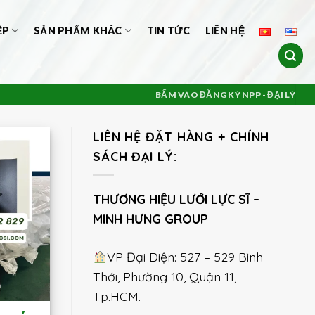
ỆP
SẢN PHẨM KHÁC
TIN TỨC
LIÊN HỆ
BẤM VÀO ĐĂNG KÝ NPP - ĐẠI LÝ
LIÊN HỆ ĐẶT HÀNG + CHÍNH
SÁCH ĐẠI LÝ:
THƯƠNG HIỆU LƯỚI LỰC SĨ –
MINH HƯNG GROUP
VP Đại Diện: 527 – 529 Bình
Thới, Phường 10, Quận 11,
Tp.HCM.