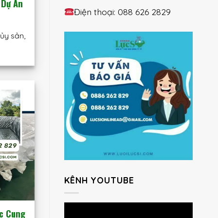
 Dự Án
Điện thoại: 088 626 2829
ủy sản,
KÊNH YOUTUBE
ác Cung