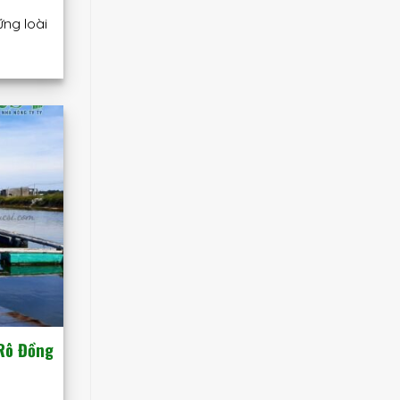
ng loài
 Rô Đồng