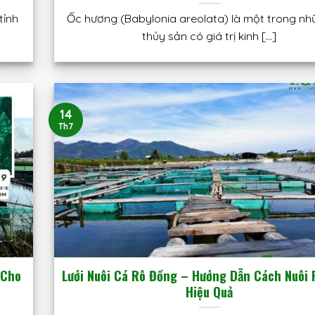
tỉnh
Ốc hương (Babylonia areolata) là một trong nhữ
thủy sản có giá trị kinh [...]
14
Th7
 Cho
Lưới Nuôi Cá Rô Đồng – Hướng Dẫn Cách Nuôi
Hiệu Quả