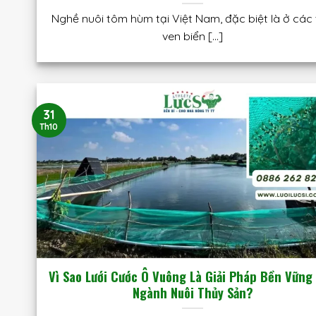
Nghề nuôi tôm hùm tại Việt Nam, đặc biệt là ở các 
ven biển [...]
31
Th10
Vì Sao Lưới Cước Ô Vuông Là Giải Pháp Bền Vững
Ngành Nuôi Thủy Sản?