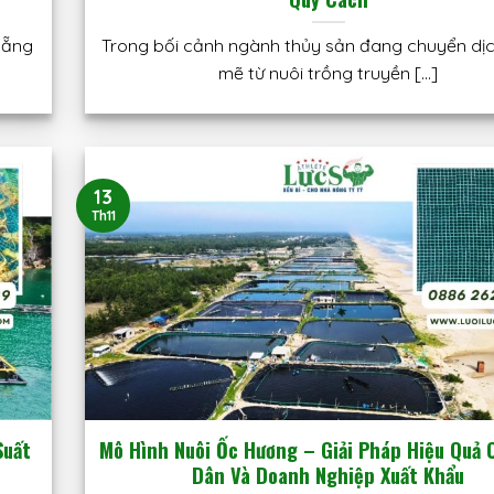
Nẵng
Trong bối cảnh ngành thủy sản đang chuyển dị
mẽ từ nuôi trồng truyền [...]
13
Th11
Suất
Mô Hình Nuôi Ốc Hương – Giải Pháp Hiệu Quả 
Dân Và Doanh Nghiệp Xuất Khẩu