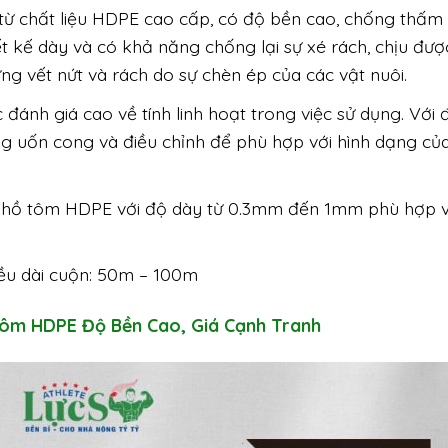
từ chất liệu HDPE cao cấp, có độ bền cao, chống thấm 
 kế dày và có khả năng chống lại sự xé rách, chịu đượ
ng vết nứt và rách do sự chèn ép của các vật nuôi.
ánh giá cao về tính linh hoạt trong việc sử dụng. Với 
g uốn cong và điều chỉnh để phù hợp với hình dạng củ
t hồ tôm HDPE với độ dày từ 0.3mm đến 1mm phù hợp v
ều dài cuộn: 50m – 100m
Tôm HDPE Độ Bền Cao, Giá Cạnh Tranh