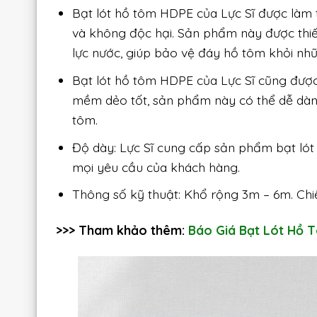
Bạt lót hồ tôm HDPE của Lực Sĩ được làm 
và không độc hại. Sản phẩm này được thiết
lực nước, giúp bảo vệ đáy hồ tôm khỏi nhữ
Bạt lót hồ tôm HDPE của Lực Sĩ cũng được đ
mềm dẻo tốt, sản phẩm này có thể dễ dàn
tôm.
Độ dày: Lực Sĩ cung cấp sản phẩm bạt ló
mọi yêu cầu của khách hàng.
Thông số kỹ thuật: Khổ rộng 3m – 6m. Chi
>>> Tham khảo thêm:
Báo Giá Bạt Lót Hồ 