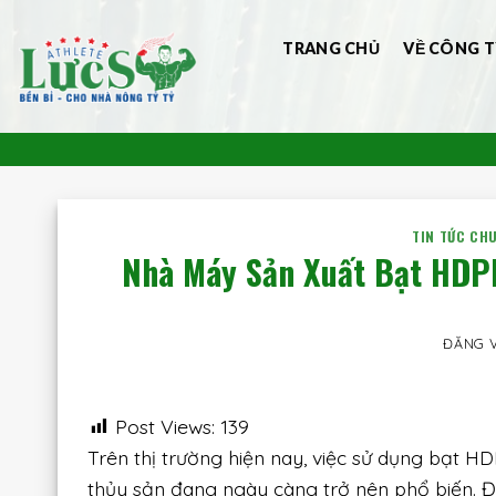
Bỏ
qua
TRANG CHỦ
VỀ CÔNG T
nội
dung
TIN TỨC CH
Nhà Máy Sản Xuất Bạt HDPE
ĐĂNG 
Post Views:
139
Trên thị trường hiện nay, việc sử dụng bạt H
thủy sản đang ngày càng trở nên phổ biến. 