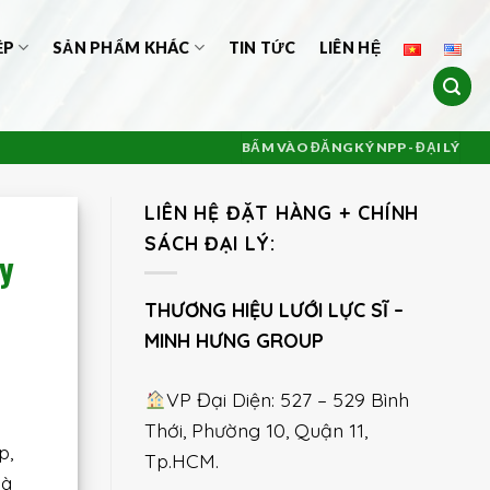
ỆP
SẢN PHẨM KHÁC
TIN TỨC
LIÊN HỆ
BẤM VÀO ĐĂNG KÝ NPP - ĐẠI LÝ
LIÊN HỆ ĐẶT HÀNG + CHÍNH
SÁCH ĐẠI LÝ:
y
THƯƠNG HIỆU LƯỚI LỰC SĨ –
MINH HƯNG GROUP
VP Đại Diện: 527 – 529 Bình
Thới, Phường 10, Quận 11,
p,
Tp.HCM.
hà