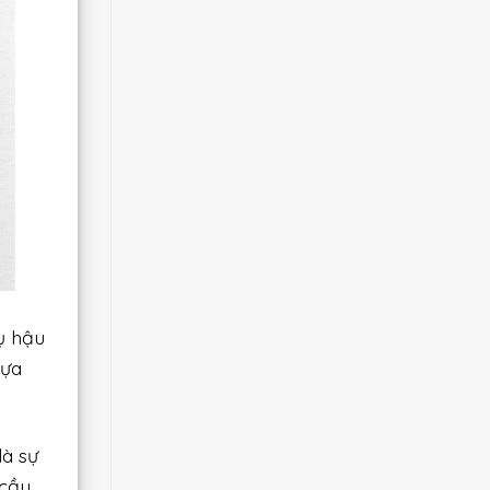
ụ hậu
lựa
là sự
 cầu