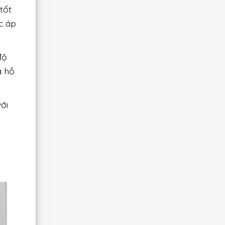
tốt
c áp
độ
a hồ
ới