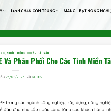
Y
LƯỚI CHẮN CÔN TRÙNG
MÀNG – BẠT NÔNG NGHI
UNG
,
NUÔI TRỒNG THUỶ - HẢI SẢN
 Và Phân Phối Cho Các Tỉnh Miền Tâ
VÀO
24/02/2023
BỞI
ADMIN
DPE trong các ngành công nghiệp, xây dựng, nông nghiệ
Để đáp ứng nhu cầu ngày càng tăng của khách hàng, n