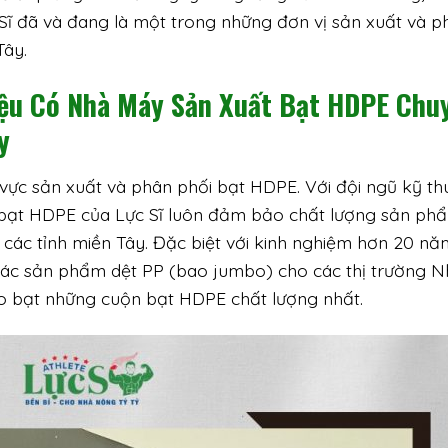
 Sĩ đã và đang là một trong những đơn vị sản xuất và p
Tây.
iệu Có Nhà Máy Sản Xuất Bạt HDPE Chu
y
h vực sản xuất và phân phối bạt HDPE. Với đội ngũ kỹ th
 bạt HDPE của Lực Sĩ luôn đảm bảo chất lượng sản ph
các tỉnh miền Tây. Đặc biệt với kinh nghiệm hơn 20 nă
à các sản phẩm dệt PP (bao jumbo) cho các thị trường N
ho bạt những cuộn bạt HDPE chất lượng nhất.