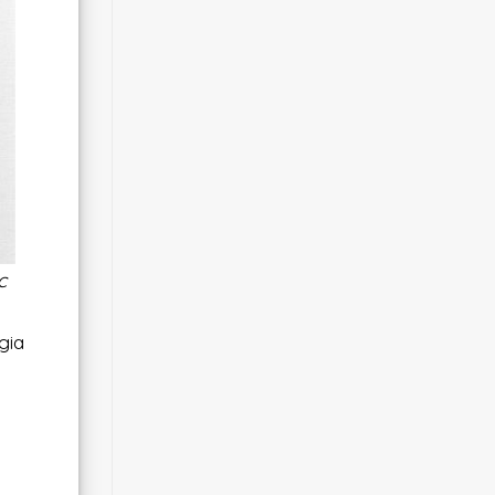
c
gia