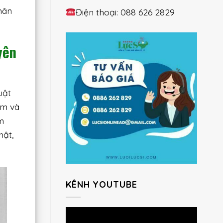
hân
Điện thoại: 088 626 2829
yên
uật
ẩm và
m
hật,
KÊNH YOUTUBE