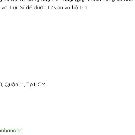
với Lực Sĩ để được tư vấn và hỗ trợ.
0, Quận 11, Tp.HCM.
sinhanong