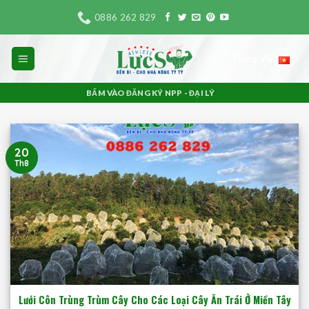
Bỏ
0886 262 829
qua
nội
Tiếng Việt
dung
BẤM VÀO ĐĂNG KÝ NPP - ĐẠI LÝ
20
Th8
Lưới Côn Trùng Trùm Cây Cho Các Loại Cây Ăn Trái Ở Miền Tây