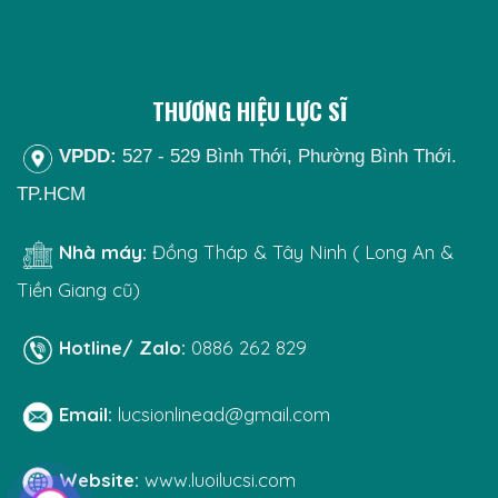
THƯƠNG HIỆU LỰC SĨ
VPDD:
527 - 529 Bình Thới, Phường Bình Thới.
TP.HCM
Nhà máy:
Đồng Tháp & Tây Ninh ( Long An &
Tiền Giang cũ)
Hotline/ Zalo:
0886 262 829
Email:
lucsionlinead@gmail.com
Website:
www.luoilucsi.com