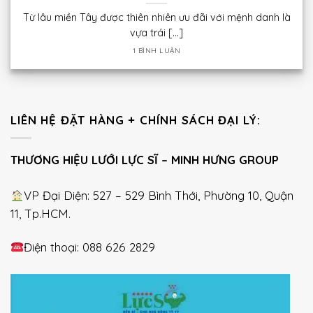
Từ lâu miền Tây được thiên nhiên ưu đãi với mệnh danh là
vựa trái [...]
1 BÌNH LUẬN
LIÊN HỆ ĐẶT HÀNG + CHÍNH SÁCH ĐẠI LÝ:
THƯƠNG HIỆU LƯỚI LỰC SĨ – MINH HƯNG GROUP
VP Đại Diện: 527 – 529 Bình Thới, Phường 10, Quận
11, Tp.HCM.
Điện thoại: 088 626 2829