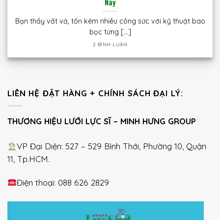
Này
Bạn thấy vất vả, tốn kém nhiều công sức với kỹ thuật bao
bọc từng [...]
2 BÌNH LUẬN
LIÊN HỆ ĐẶT HÀNG + CHÍNH SÁCH ĐẠI LÝ:
THƯƠNG HIỆU LƯỚI LỰC SĨ – MINH HƯNG GROUP
VP Đại Diện: 527 – 529 Bình Thới, Phường 10, Quận
11, Tp.HCM.
Điện thoại: 088 626 2829