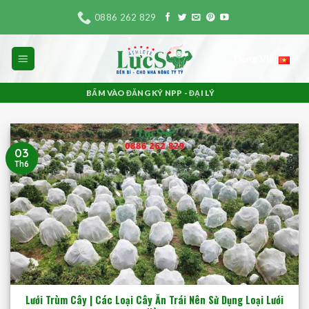
Bỏ
0886 262 829
qua
nội
Tiếng Việt
dung
BẤM VÀO ĐĂNG KÝ NPP - ĐẠI LÝ
03
Th6
Lưới Trùm Cây | Các Loại Cây Ăn Trái Nên Sử Dụng Loại Lưới