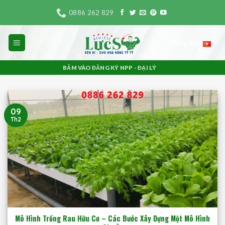
Bỏ
0886 262 829
qua
nội
Tiếng Việt
dung
BẤM VÀO ĐĂNG KÝ NPP - ĐẠI LÝ
09
Th2
Mô Hình Trồng Rau Hữu Cơ – Các Bước Xây Dựng Một Mô Hình