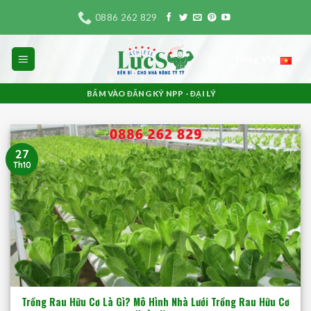
Bỏ
0886 262 829
qua
nội
Tiếng Việt
dung
BẤM VÀO ĐĂNG KÝ NPP - ĐẠI LÝ
27
Th10
Trồng Rau Hữu Cơ Là Gì? Mô Hình Nhà Lưới Trồng Rau Hữu Cơ