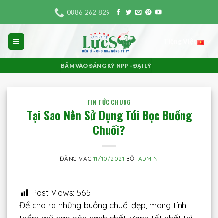
Bỏ
0886 262 829
qua
nội
Tiếng Việt
dung
BẤM VÀO ĐĂNG KÝ NPP - ĐẠI LÝ
TIN TỨC CHUNG
Tại Sao Nên Sử Dụng Túi Bọc Buồng
Chuối?
ĐĂNG VÀO
11/10/2021
BỞI
ADMIN
Post Views:
565
Để cho ra những buồng chuối đẹp, mang tính
thẩm mỹ cao bên cạnh chất lượng tốt nhất thì