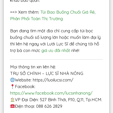
khâu bảo quản.
==> Xem thêm:
Túi Bao Buồng Chuối Giá Rẻ,
Phân Phối Toàn Thị Trường
Bạn đang tìm một địa chỉ cung cấp túi bọc
buồng chuối số lượng lớn hoặc muốn làm đại lý
thì liên hệ ngay với Lưới Lực Sĩ để chúng tôi hỗ
trợ bà con mức
giá ưu đãi nhất
nhé!
Mọi thông tin xin liên hệ:
TRỤ SỞ CHÍNH – LỰC SĨ NHÀ NÔNG
Website: https://luoilucsi.com/
Facebook:
https://www.facebook.com/lucsinhanong/
VP Đại Diện: 527 Bình Thới, P.10, Q.11, Tp.HCM.
Điện thoại: 088 626 2829