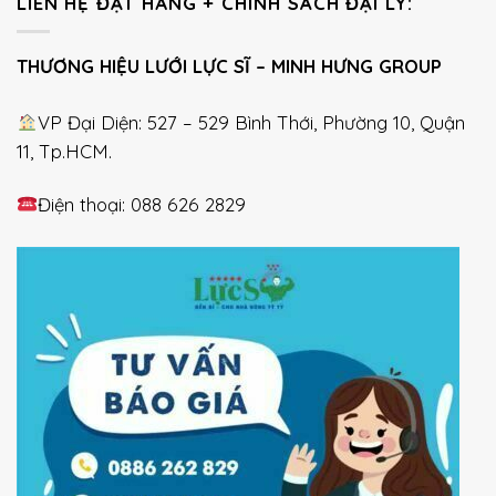
LIÊN HỆ ĐẶT HÀNG + CHÍNH SÁCH ĐẠI LÝ:
THƯƠNG HIỆU LƯỚI LỰC SĨ – MINH HƯNG GROUP
VP Đại Diện: 527 – 529 Bình Thới, Phường 10, Quận
11, Tp.HCM.
Điện thoại: 088 626 2829