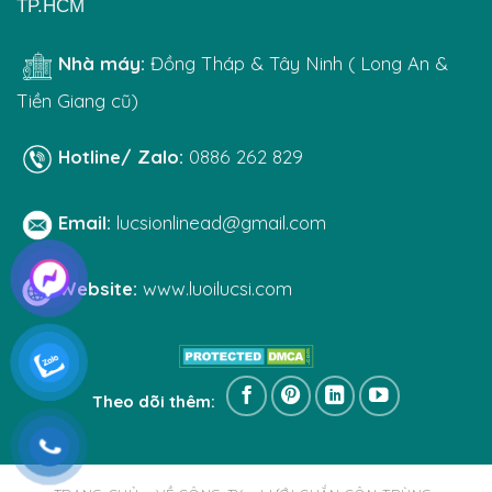
TP.HCM
Nhà máy:
Đồng Tháp & Tây Ninh ( Long An &
Tiền Giang cũ)
Hotline/ Zalo:
0886 262 829
Email:
lucsionlinead@gmail.com
Website:
www.luoilucsi.com
Theo dõi thêm: