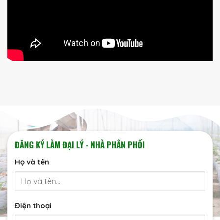
ĐĂNG KÝ LÀM ĐẠI LÝ - NHÀ PHÂN PHỐI
Họ và tên
Điện thoại