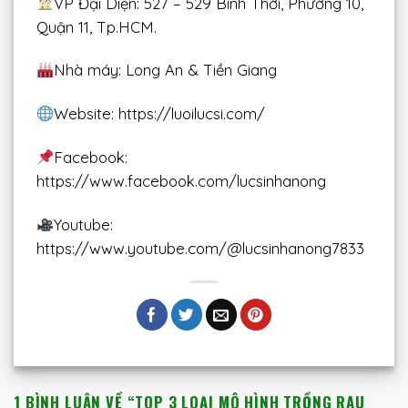
VP Đại Diện: 527 – 529 Bình Thới, Phường 10,
Quận 11, Tp.HCM.
Nhà máy: Long An & Tiền Giang
Website: https://luoilucsi.com/
Facebook:
https://www.facebook.com/lucsinhanong
Youtube:
https://www.youtube.com/@lucsinhanong7833
1 BÌNH LUẬN VỀ “
TOP 3 LOẠI MÔ HÌNH TRỒNG RAU