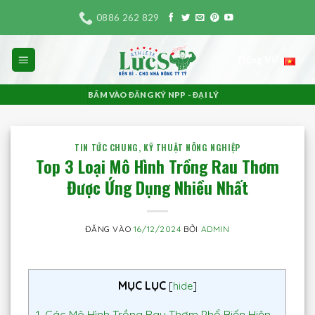
Bỏ
0886 262 829
qua
nội
Tiếng Việt
dung
BẤM VÀO ĐĂNG KÝ NPP - ĐẠI LÝ
TIN TỨC CHUNG
,
KỸ THUẬT NÔNG NGHIỆP
Top 3 Loại Mô Hình Trồng Rau Thơm
Được Ứng Dụng Nhiều Nhất
ĐĂNG VÀO
16/12/2024
BỞI
ADMIN
MỤC LỤC
[
hide
]
1.
Các Mô Hình Trồng Rau Thơm Phổ Biến Hiện