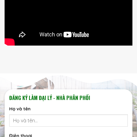
ĐĂNG KÝ LÀM ĐẠI LÝ - NHÀ PHÂN PHỐI
Họ và tên
Điện thoại