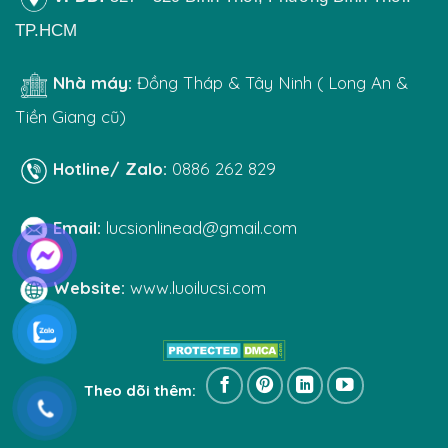
TP.HCM
Nhà máy:
Đồng Tháp & Tây Ninh ( Long An &
Tiền Giang cũ)
Hotline/ Zalo:
0886 262 829
Email:
lucsionlinead@gmail.com
Website:
www.luoilucsi.com
Theo dõi thêm: