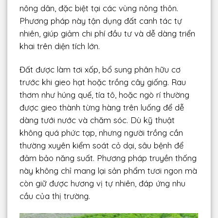
nông dân, đặc biệt tại các vùng nông thôn.
Phương pháp này tận dụng đất canh tác tự
nhiên, giúp giảm chi phí đầu tư và dễ dàng triển
khai trên diện tích lớn.
Đất được làm tơi xốp, bổ sung phân hữu cơ
trước khi gieo hạt hoặc trồng cây giống. Rau
thơm như húng quế, tía tô, hoặc ngò rí thường
được gieo thành từng hàng trên luống để dễ
dàng tưới nước và chăm sóc. Dù kỹ thuật
không quá phức tạp, nhưng người trồng cần
thường xuyên kiểm soát cỏ dại, sâu bệnh để
đảm bảo năng suất. Phương pháp truyền thống
này không chỉ mang lại sản phẩm tươi ngon mà
còn giữ được hương vị tự nhiên, đáp ứng nhu
cầu của thị trường.