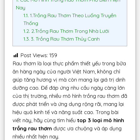
Nay
1.1.
1.Trồng Rau Thơm Theo Luống Truyền
Thống
1.2.
2.Trồng Rau Thơm Trong Nhà Lưới
1.3.
3. Trồng Rau Thơm Thủy Canh
Post Views:
159
Rau thơm là loại thực phẩm thiết yếu trong bữa
ăn hàng ngày của người Việt Nam, không chỉ
giúp tăng hương vị mà còn mang lại giá trị dinh
dưỡng cao. Để đáp ứng nhu cầu ngày càng lớn
của thị trường, nhiều mô hình trồng rau thơm đã
được phát triển và ứng dụng rộng rãi, mang lại
hiệu quả kinh tế và năng suất cao. Trong bài
viết này, hãy cùng tìm hiểu
top 3 loại mô hình
trồng rau thơm
được ưa chuộng và áp dụng
nhiều nhất hiện nay.