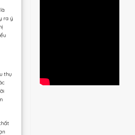
là
y ra ý
hị
iểu
u thụ
ác
ời
ớn
chất
ạn