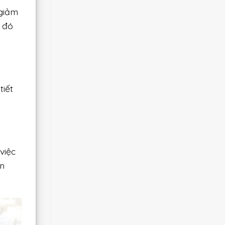
 giảm
ừ đó
tiết
việc
ồn