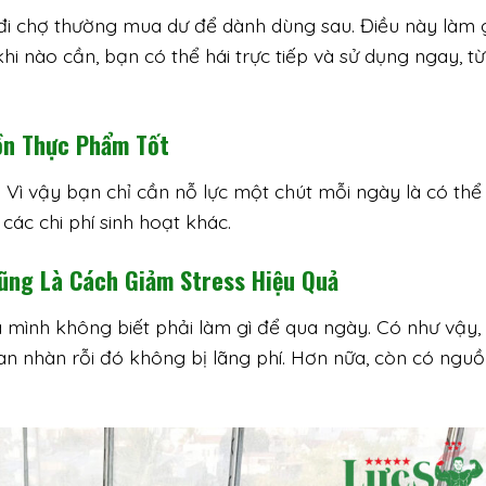
i đi chợ thường mua dư để dành dùng sau. Điều này làm
 khi nào cần, bạn có thể hái trực tiếp và sử dụng ngay, t
ồn Thực Phẩm Tốt
 Vì vậy bạn chỉ cần nỗ lực một chút mỗi ngày là có thể 
ác chi phí sinh hoạt khác.
Cũng Là Cách Giảm Stress Hiệu Quả
 mình không biết phải làm gì để qua ngày. Có như vậy, 
ian nhàn rỗi đó không bị lãng phí. Hơn nữa, còn có ngu