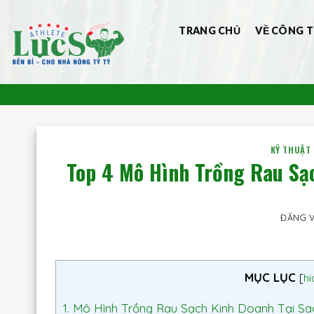
Bỏ
qua
TRANG CHỦ
VỀ CÔNG T
nội
dung
KỸ THUẬT
Top 4 Mô Hình Trồng Rau Sạ
ĐĂNG 
MỤC LỤC
[
hi
1.
Mô Hình Trồng Rau Sạch Kinh Doanh Tại Sa