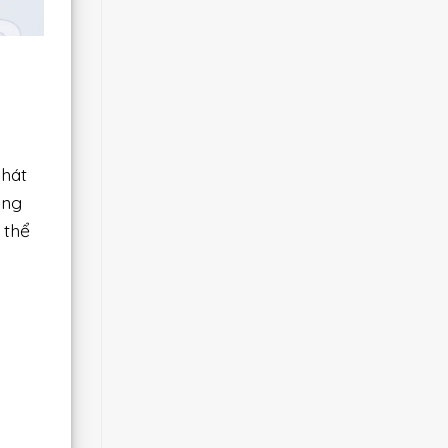
phát
ồng
 thể