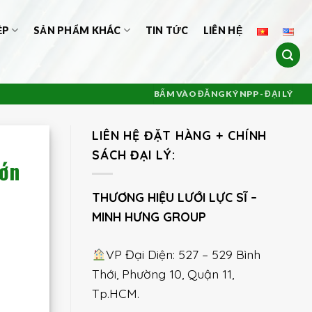
ỆP
SẢN PHẨM KHÁC
TIN TỨC
LIÊN HỆ
BẤM VÀO ĐĂNG KÝ NPP - ĐẠI LÝ
LIÊN HỆ ĐẶT HÀNG + CHÍNH
SÁCH ĐẠI LÝ:
Lớn
THƯƠNG HIỆU LƯỚI LỰC SĨ –
MINH HƯNG GROUP
VP Đại Diện: 527 – 529 Bình
Thới, Phường 10, Quận 11,
Tp.HCM.