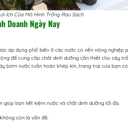
ợi Ích Của Mô Hình Trồng Rau Sạch
nh Doanh Ngày Nay
ợc áp dụng phổ biến ở các nước có nền nông nghiệp 
động để cung cấp chất dinh dưỡng cần thiết cho cây tr
y bơm nước tuần hoàn khép kín, trang trại của bạn có
giúp bạn tiết kiệm nước và chất dinh dưỡng tối đa.
 không còn là vấn đề.