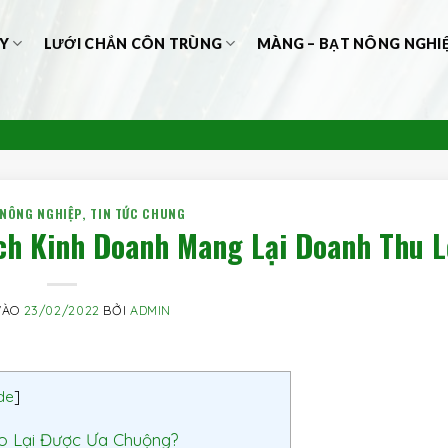
Y
LƯỚI CHẮN CÔN TRÙNG
MÀNG – BẠT NÔNG NGHI
 NÔNG NGHIỆP
,
TIN TỨC CHUNG
ch Kinh Doanh Mang Lại Doanh Thu 
VÀO
23/02/2022
BỞI
ADMIN
de
]
o Lại Được Ưa Chuộng?