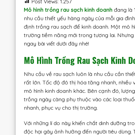
Post Views:
1.257
Mô hình trồng rau sạch kinh doanh
đang là 
nhu cầu thiết yếu hàng ngày của mỗi gia đình
định trồng rau sạch để kinh doanh. Một mô hì
trường tiềm năng mới trong tương lai. Nhưng 
ngay bài viết dưới đây nhé!
Mô Hình Trồng Rau Sạch Kinh D
Nhu cầu về rau sạch luôn là nhu cầu cần thiết
rất lớn. Tốc độ đô thị hóa tăng nhanh, nhiề
mô hình kinh doanh khác. Bên cạnh đó, lượng 
trồng ngày càng phụ thuộc vào các loại thuốc 
nhanh, phục vụ cho thị trường.
Với những lí do này khiến chất dinh dưỡng tr
độc hại gây ảnh hưởng đến người tiêu dùng. 