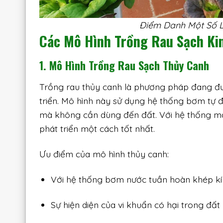
Điểm Danh Một Số L
Các Mô Hình Trồng Rau Sạch Ki
1. Mô Hình Trồng Rau Sạch Thủy Canh
Trồng rau thủy canh là phương pháp đang đư
triển. Mô hình này sử dụng hệ thống bơm tự 
mà không cần dùng đến đất. Với hệ thống má
phát triển một cách tốt nhất.
Ưu điểm của mô hình thủy canh:
Với hệ thống bơm nước tuần hoàn khép kín 
Sự hiện diện của vi khuẩn có hại trong đất