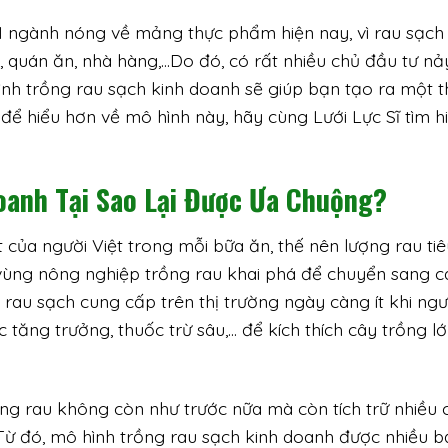
1 ngành nóng về mảng thực phẩm hiện nay, vì rau sạch 
, quán ăn, nhà hàng,…Do đó, có rất nhiều chủ đầu tư nả
nh trồng rau sạch kinh doanh sẽ giúp bạn tạo ra một t
để hiểu hơn về mô hình này, hãy cùng Lưới Lực Sĩ tìm h
oanh Tại Sao Lại Được Ưa Chuộng?
 của người Việt trong mỗi bữa ăn, thế nên lượng rau tiê
u vùng nông nghiệp trồng rau khai phá để chuyển sang c
rau sạch cung cấp trên thị trường ngày càng ít khi ngư
tăng trưởng, thuốc trừ sâu,… để kích thích cây trồng l
ong rau không còn như trước nữa mà còn tích trữ nhiều 
Từ đó, mô hình trồng rau sạch kinh doanh được nhiều b