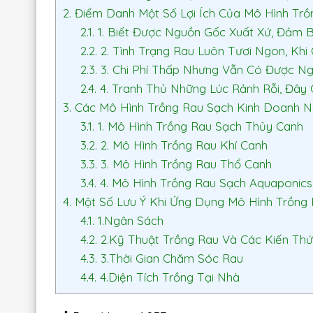
2.
Điểm Danh Một Số Lợi Ích Của Mô Hình Trồ
2.1.
1. Biết Được Nguồn Gốc Xuất Xứ, Đảm
2.2.
2. Tình Trạng Rau Luôn Tươi Ngon, Kh
2.3.
3. Chi Phí Thấp Nhưng Vẫn Có Được N
2.4.
4. Tranh Thủ Những Lúc Rảnh Rỗi, Đây
3.
Các Mô Hình Trồng Rau Sạch Kinh Doanh 
3.1.
1. Mô Hình Trồng Rau Sạch Thủy Canh
3.2.
2. Mô Hình Trồng Rau Khí Canh
3.3.
3. Mô Hình Trồng Rau Thổ Canh
3.4.
4. Mô Hình Trồng Rau Sạch Aquaponics
4.
Một Số Lưu Ý Khi Ứng Dụng Mô Hình Trồng
4.1.
1.Ngân Sách
4.2.
2.Kỹ Thuật Trồng Rau Và Các Kiến ​​Thứ
4.3.
3.Thời Gian Chăm Sóc Rau
4.4.
4.Diện Tích Trồng Tại Nhà