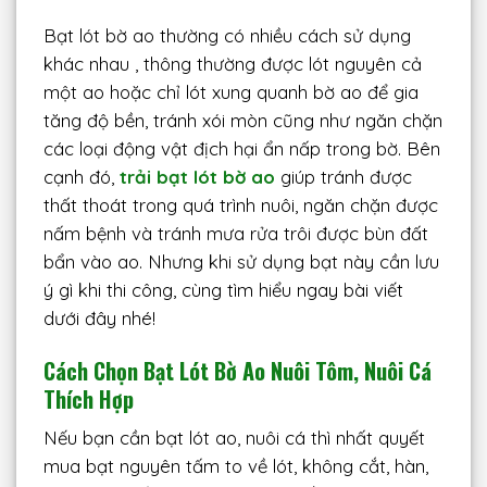
Bạt lót bờ ao thường có nhiều cách sử dụng
khác nhau , thông thường được lót nguyên cả
một ao hoặc chỉ lót xung quanh bờ ao để gia
tăng độ bền, tránh xói mòn cũng như ngăn chặn
các loại động vật địch hại ẩn nấp trong bờ. Bên
cạnh đó,
trải bạt lót bờ ao
giúp tránh được
thất thoát trong quá trình nuôi, ngăn chặn được
nấm bệnh và tránh mưa rửa trôi được bùn đất
bẩn vào ao. Nhưng khi sử dụng bạt này cần lưu
ý gì khi thi công, cùng tìm hiểu ngay bài viết
dưới đây nhé!
Cách Chọn Bạt Lót Bờ Ao Nuôi Tôm, Nuôi Cá
Thích Hợp
Nếu bạn cần bạt lót ao, nuôi cá thì nhất quyết
mua bạt nguyên tấm to về lót, không cắt, hàn,