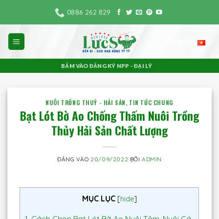
Bỏ
0886 262 829
qua
nội
Tiếng Việt
dung
BẤM VÀO ĐĂNG KÝ NPP - ĐẠI LÝ
NUÔI TRỒNG THUỶ - HẢI SẢN
,
TIN TỨC CHUNG
Bạt Lót Bờ Ao Chống Thấm Nuôi Trồng
Thủy Hải Sản Chất Lượng
ĐĂNG VÀO
20/09/2022
BỞI
ADMIN
MỤC LỤC
[
hide
]
1.
Cách Chọn Bạt Lót Bờ Ao Nuôi Tôm, Nuôi Cá