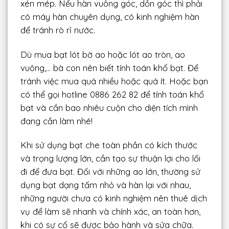
xén mép. Nếu hàn vuông góc, dồn góc thì phải
có máy hàn chuyên dụng, có kinh nghiệm hàn
để tránh rò rỉ nước.
Dù mua bạt lót bờ ao hoặc lót ao tròn, ao
vuông,… bà con nên biết tính toán khổ bạt. Để
tránh việc mua quá nhiều hoặc quá ít. Hoặc bạn
có thể gọi hotline 0886 262 82 để tính toán khổ
bạt và cần bao nhiêu cuộn cho diện tích mình
đang cần làm nhé!
Khi sử dụng bạt che toàn phần có kích thước
và trọng lượng lớn, cần tạo sự thuận lợi cho lối
đi để đưa bạt. Đối với những ao lớn, thường sử
dụng bạt dạng tấm nhỏ và hàn lại với nhau,
những người chưa có kinh nghiệm nên thuê dịch
vụ để làm sẽ nhanh và chính xác, an toàn hơn,
khi có sự cố sẽ được bảo hành và sửa chữa.