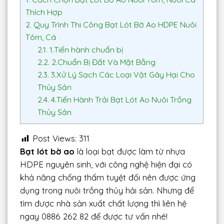
Thích Hợp
2.
Quy Trình Thi Công Bạt Lót Bờ Ao HDPE Nuôi
Tôm, Cá
2.1.
1.Tiến hành chuẩn bị
2.2.
2.Chuẩn Bị Đất Và Mặt Bằng
2.3.
3.Xử Lý Sạch Các Loại Vật Gây Hại Cho
Thủy Sản
2.4.
4.Tiến Hành Trải Bạt Lót Ao Nuôi Trồng
Thủy Sản
Post Views:
311
Bạt lót bờ ao
là loại bạt được làm từ nhựa
HDPE nguyên sinh, với công nghệ hiện đại có
khả năng chống thấm tuyệt đối nên được ứng
dụng trong nuôi trồng thủy hải sản. Nhưng để
tìm được nhà sản xuất chất lượng thì liên hệ
ngay 0886 262 82 để được tư vấn nhé!