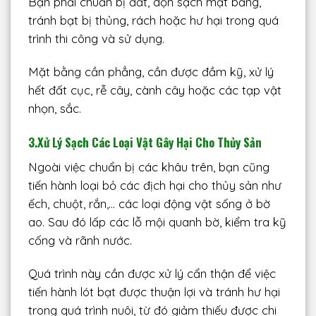
Bạn phải chuẩn bị đất, dọn sạch mặt bằng,
tránh bạt bị thủng, rách hoặc hư hại trong quá
trình thi công và sử dụng.
Mặt bằng cần phẳng, cần được đầm kỹ, xử lý
hết đất cục, rễ cây, cành cây hoặc các tạp vật
nhọn, sắc.
3.
Xử Lý Sạch Các Loại Vật Gây Hại Cho Thủy Sản
Ngoài việc chuẩn bị các khâu trên, bạn cũng
tiến hành loại bỏ các địch hại cho thủy sản như
ếch, chuột, rắn,… các loại động vật sống ở bờ
ao. Sau đó lấp các lỗ mội quanh bờ, kiểm tra kỹ
cống và rãnh nước.
Quá trình này cần được xử lý cẩn thận để việc
tiến hành lót bạt được thuận lợi và tránh hư hại
trong quá trình nuôi, từ đó giảm thiếu được chi