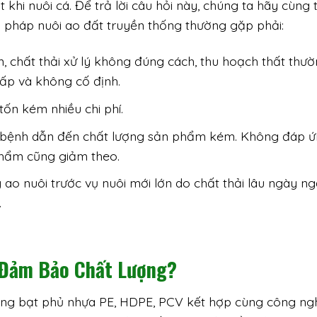
 khi nuôi cá. Để trả lời câu hỏi này, chúng ta hãy cùng 
pháp nuôi ao đất truyền thống thường gặp phải:
 chất thải xử lý không đúng cách, thu hoạch thất thườ
ấp và không cố định.
tốn kém nhiều chi phí.
h bệnh dẫn đến chất lượng sản phẩm kém. Không đáp 
phẩm cũng giảm theo.
 lý ao nuôi trước vụ nuôi mới lớn do chất thải lâu ngày 
.
 Đảm Bảo Chất Lượng?
òng bạt phủ nhựa PE, HDPE, PCV kết hợp cùng công ng