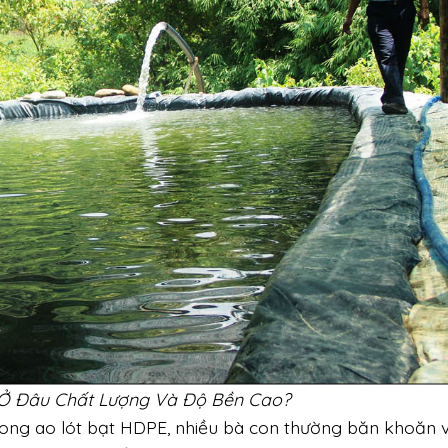
 Ở Đâu Chất Lượng Và Độ Bền Cao?
trong ao lót bạt HDPE, nhiều bà con thường băn khoăn v