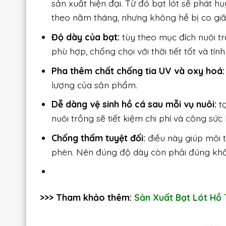
sản xuất hiện đại. Từ đó bạt lót sẽ phát hu
theo năm tháng, nhưng không hề bị co giã
Độ dày của bạt:
tùy theo mục đích nuôi tr
phù hợp, chống chọi với thời tiết tốt và tính
Pha thêm chất chống tia UV và oxy hoá:
lượng của sản phẩm.
Dễ dàng vệ sinh hồ cá sau mỗi vụ nuôi:
t
nuôi trồng sẽ tiết kiệm chi phí và công sức
Chống thấm tuyệt đối:
điều này giúp môi 
phèn. Nên đúng độ dày còn phải đúng khổ 
>>> Tham khảo thêm:
Sản Xuất Bạt Lót Hồ 