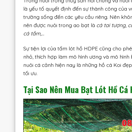
Trong nuôi trồng thủy sản nói chung và nuôi c
là yếu tố quyết định đến sự thành công của vụ
trường sống đến các yêu cầu riêng. Nên khôn
nên được nuôi trong ao bạt là
cá tai tượng, c
cá tầm,…
Sự tiện lợi của tấm lót hồ HDPE cũng cho phé
nhỏ, thích hợp làm mô hình ương và mô hình 
nuôi cá cảnh hiện nay là những hồ cá Koi đẹ
tối ưu.
Tại Sao Nên Mua Bạt Lót Hồ Cá