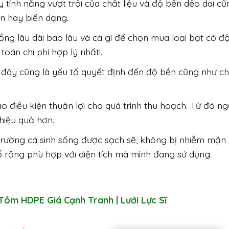
y tính năng vượt trội của chất liệu và độ bền dẻo dai cũ
n hay biến dạng.
ồng lâu dài bao lâu và cá gì để chọn mua loại bạt có đ
 toán chi phí hợp lý nhất!.
đây cũng là yếu tố quyết định đến độ bền cũng như ch
ạo điều kiện thuận lợi cho quá trình thu hoạch. Từ đó ng
 hiệu quả hơn.
trường cá sinh sống được sạch sẽ, không bị nhiễm mặn
rộng phù hợp với diện tích mà mình đang sử dụng.
Tôm HDPE Giá Cạnh Tranh | Lưới Lực Sĩ