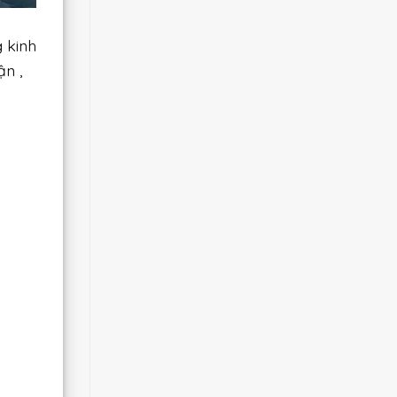
 kinh
ận ,