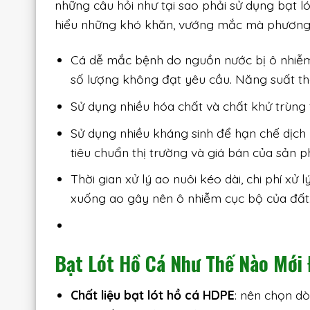
những câu hỏi như tại sao phải sử dụng bạt lót
hiểu những khó khăn, vướng mắc mà phương 
Cá dễ mắc bệnh do nguồn nước bị ô nhiễm,
số lượng không đạt yêu cầu. Năng suất th
Sử dụng nhiều hóa chất và chất khử trùng 
Sử dụng nhiều kháng sinh để hạn chế dịc
tiêu chuẩn thị trường và giá bán của sản 
Thời gian xử lý ao nuôi kéo dài, chi phí xử
xuống ao gây nên ô nhiễm cục bộ của đất
Bạt Lót Hồ Cá Như Thế Nào Mới
Chất liệu bạt lót hồ cá HDPE
: nên chọn d