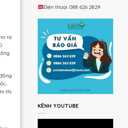
Điện thoại: 088 626 2829
ho ra
ử
hống
 đồng
ốc..
n thị
KÊNH YOUTUBE