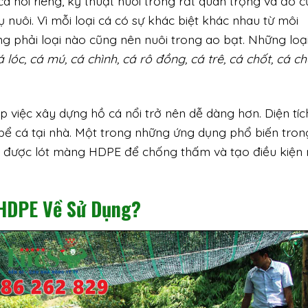
á nói riêng, kỹ thuật nuôi trồng rất quan trọng và đó 
 nuôi. Vì mỗi loại cá có sự khác biệt khác nhau từ môi
g phải loại nào cũng nên nuôi trong ao bạt. Những loạ
á lóc, cá mú, cá chình, cá rô đồng, cá trê, cá chốt, cá ch
p việc xây dựng hồ cá nổi trở nên dễ dàng hơn. Diện tíc
bể cá tại nhà. Một trong những ứng dụng phổ biến tron
p được lót màng HDPE để chống thấm và tạo điều kiện 
 HDPE Về Sử Dụng?