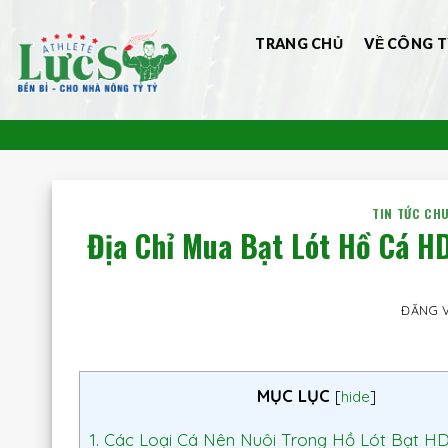
Bỏ
qua
TRANG CHỦ
VỀ CÔNG T
nội
dung
TIN TỨC CH
Địa Chỉ Mua Bạt Lót Hồ Cá H
ĐĂNG 
MỤC LỤC
[
hide
]
1.
Các Loại Cá Nên Nuôi Trong Hồ Lót Bạt H