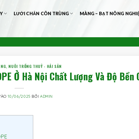
Y
LƯỚI CHẮN CÔN TRÙNG
MÀNG – BẠT NÔNG NGHI
UNG
,
NUÔI TRỒNG THUỶ - HẢI SẢN
DPE Ở Hà Nội Chất Lượng Và Độ Bền 
VÀO
10/06/2025
BỞI
ADMIN
DPE