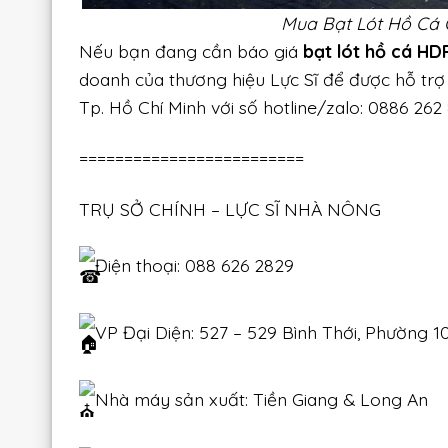
Mua Bạt Lót Hồ Cá
Nếu bạn đang cần báo giá
bạt lót hồ cá HD
doanh của thương hiệu Lực Sĩ để được hỗ trợ t
Tp. Hồ Chí Minh với số hotline/zalo: 0886 26
=========================
TRỤ SỞ CHÍNH – LỰC SĨ NHÀ NÔNG
Điện thoại: 088 626 2829
VP Đại Diện: 527 – 529 Bình Thới, Phường 1
Nhà máy sản xuất: Tiền Giang & Long An