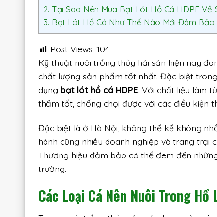
2.
Tại Sao Nên Mua Bạt Lót Hồ Cá HDPE Về 
3.
Bạt Lót Hồ Cá Như Thế Nào Mới Đảm Bảo 
Post Views:
104
Kỹ thuật nuôi trồng thủy hải sản hiện nay đ
chất lượng sản phẩm tốt nhất. Đặc biệt tron
dụng
bạt lót hồ cá HDPE
. Với chất liệu làm 
thấm tốt, chống chọi được với các điều kiện th
Đặc biệt là ở Hà Nội, không thể kể không nh
hành cũng nhiều doanh nghiệp và trang trại c
Thương hiệu đảm bảo có thể đem đến những s
trường.
Các Loại Cá
Nên Nuôi Trong Hồ 