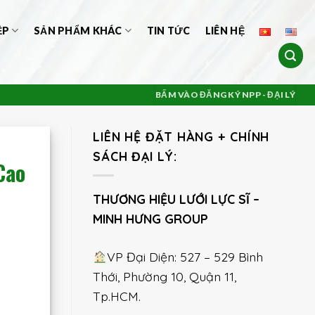
ỆP
SẢN PHẨM KHÁC
TIN TỨC
LIÊN HỆ
BẤM VÀO ĐĂNG KÝ NPP - ĐẠI LÝ
LIÊN HỆ ĐẶT HÀNG + CHÍNH
SÁCH ĐẠI LÝ:
Cao
THƯƠNG HIỆU LƯỚI LỰC SĨ –
MINH HƯNG GROUP
VP Đại Diện: 527 – 529 Bình
Thới, Phường 10, Quận 11,
Tp.HCM.