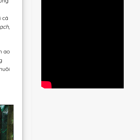
cũng
i cá
ạch,
h ao
g
nuôi