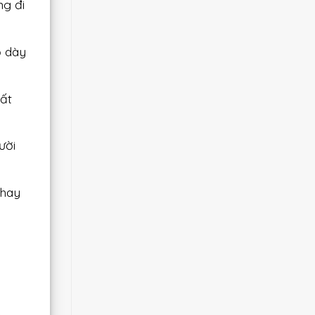
ng đi
ộ dày
ất
ười
 hay