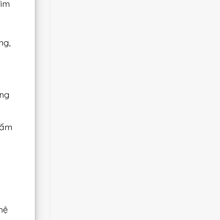
tìm
ng,
ứng
ngấm
hệ