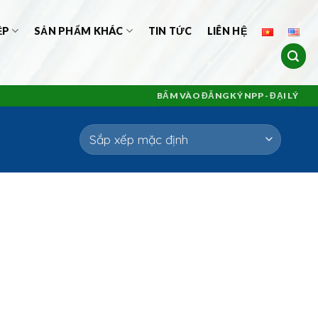
ỆP
SẢN PHẨM KHÁC
TIN TỨC
LIÊN HỆ
BẤM VÀO ĐĂNG KÝ NPP - ĐẠI LÝ