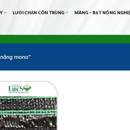
Y
LƯỚI CHẮN CÔN TRÙNG
MÀNG – BẠT NÔNG NGHI
e nắng mono”