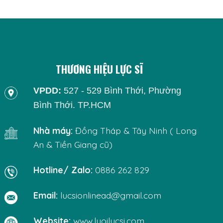
THƯƠNG HIỆU LỰC SĨ
VPDD:
527 - 529 Bình Thới, Phường
Bình Thới. TP.HCM
Nhà máy:
Đồng Tháp & Tây Ninh ( Long
An & Tiền Giang cũ)
Hotline/ Zalo:
0886 262 829
Email:
lucsionlinead@gmail.com
Website:
www.luoilucsi.com