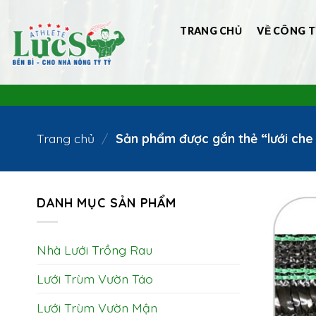
Bỏ
qua
TRANG CHỦ
VỀ CÔNG T
nội
dung
Trang chủ
/
Sản phẩm được gắn thẻ “lưới ch
DANH MỤC SẢN PHẨM
Nhà Lưới Trồng Rau
Lưới Trùm Vườn Táo
Lưới Trùm Vườn Mận