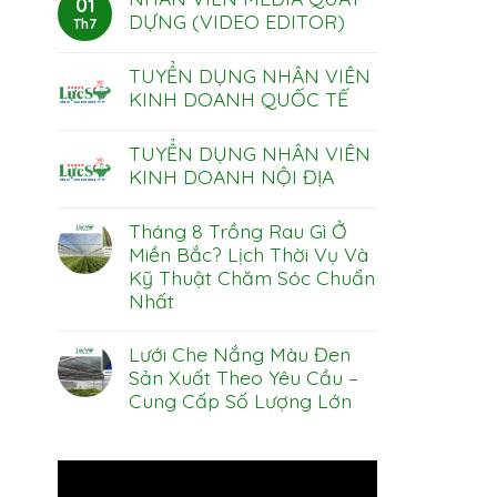
01
bình
Nước
Bóng
luận
DỰNG (VIDEO EDITOR)
Th7
HDPE
Xuất
ở
|
Khẩu
Những
Không
Lựa
Lưu
có
Chọn
TUYỂN DỤNG NHÂN VIÊN
Ý
bình
Số
“Vàng”
luận
KINH DOANH QUỐC TẾ
1
ở
Khi
Cho
NHÂN
Chọn
Không
Vùng
VIÊN
Mua
có
Chuyên
TUYỂN DỤNG NHÂN VIÊN
MEDIA
Lưới
bình
Canh
QUAY
Che
luận
KINH DOANH NỘI ĐỊA
Mùa
DỰNG
ở
Nắng
Khô
(VIDEO
TUYỂN
Mono
Không
EDITOR)
DỤNG
Vườn
có
Tháng 8 Trồng Rau Gì Ở
NHÂN
Ươm,
bình
VIÊN
Nhà
luận
Miền Bắc? Lịch Thời Vụ Và
KINH
ở
Kính
Kỹ Thuật Chăm Sóc Chuẩn
DOANH
TUYỂN
QUỐC
DỤNG
Nhất
TẾ
NHÂN
VIÊN
Không
KINH
có
Lưới Che Nắng Màu Đen
DOANH
bình
NỘI
luận
Sản Xuất Theo Yêu Cầu –
ĐỊA
ở
Cung Cấp Số Lượng Lớn
Tháng
8
Không
Trồng
có
Rau
bình
Gì
Trình
luận
Ở
ở
Miền