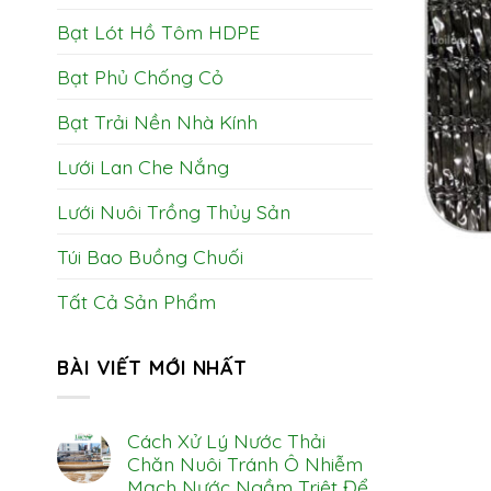
Bạt Lót Hồ Tôm HDPE
Bạt Phủ Chống Cỏ
Bạt Trải Nền Nhà Kính
Lưới Lan Che Nắng
Lưới Nuôi Trồng Thủy Sản
Túi Bao Buồng Chuối
Tất Cả Sản Phẩm
BÀI VIẾT MỚI NHẤT
Cách Xử Lý Nước Thải
Chăn Nuôi Tránh Ô Nhiễm
Mạch Nước Ngầm Triệt Để