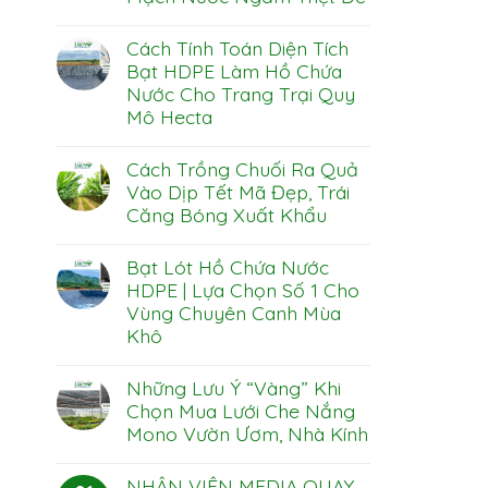
Không
có
Cách Tính Toán Diện Tích
bình
luận
Bạt HDPE Làm Hồ Chứa
ở
Nước Cho Trang Trại Quy
Cách
Xử
Mô Hecta
Lý
Nước
Không
Thải
có
Cách Trồng Chuối Ra Quả
Chăn
bình
Nuôi
luận
Vào Dịp Tết Mã Đẹp, Trái
ở
Tránh
Căng Bóng Xuất Khẩu
Cách
Ô
Tính
Nhiễm
Không
Toán
Mạch
có
Diện
Nước
Bạt Lót Hồ Chứa Nước
bình
Tích
Ngầm
luận
HDPE | Lựa Chọn Số 1 Cho
Bạt
Triệt
ở
HDPE
Để
Vùng Chuyên Canh Mùa
Cách
Làm
Trồng
Khô
Hồ
Chuối
Chứa
Ra
Không
Nước
Quả
có
Cho
Những Lưu Ý “Vàng” Khi
Vào
bình
Trang
Dịp
luận
Chọn Mua Lưới Che Nắng
Trại
ở
Tết
Quy
Mono Vườn Ươm, Nhà Kính
Bạt
Mã
Mô
Lót
Đẹp,
Không
Hecta
Hồ
Trái
có
Chứa
Căng
NHÂN VIÊN MEDIA QUAY